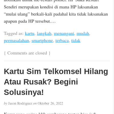
Sendiri merupakan kondisi di mana HP laksanakan
“mulai ulang” berkali-kali padahal kita tidak laksanakan
apapun pada HP tersebut.…
Tagged as:
kartu
,
langkah
,
menangani
,
mudah
,
permasalahan
,
smartphone
,
terbaca
,
tidak
{
Comments are closed
}
Kartu Sim Telkomsel Hilang
Atau Rusak? Begini
Solusinya!
by
Jason Rodriguez
on
Oktober 26, 2022