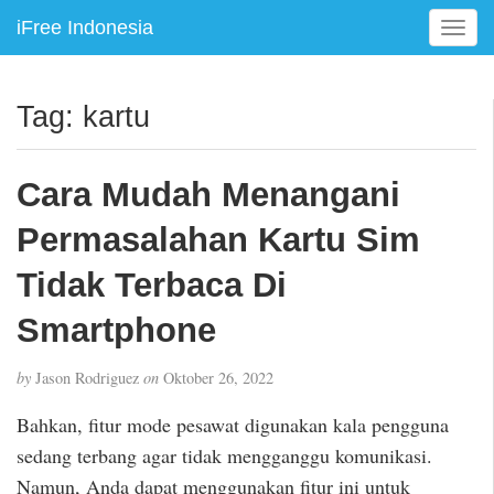
iFree Indonesia
T
o
g
g
Tag:
kartu
l
e
n
Cara Mudah Menangani
a
v
Permasalahan Kartu Sim
i
g
Tidak Terbaca Di
a
Smartphone
t
i
o
by
Jason Rodriguez
on
Oktober 26, 2022
n
Bahkan, fitur mode pesawat digunakan kala pengguna
sedang terbang agar tidak mengganggu komunikasi.
Namun, Anda dapat menggunakan fitur ini untuk