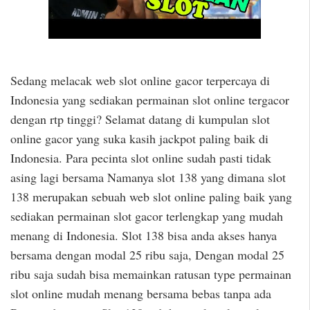
Sedang melacak web slot online gacor terpercaya di
Indonesia yang sediakan permainan slot online tergacor
dengan rtp tinggi? Selamat datang di kumpulan slot
online gacor yang suka kasih jackpot paling baik di
Indonesia. Para pecinta slot online sudah pasti tidak
asing lagi bersama Namanya slot 138 yang dimana slot
138 merupakan sebuah web slot online paling baik yang
sediakan permainan slot gacor terlengkap yang mudah
menang di Indonesia. Slot 138 bisa anda akses hanya
bersama dengan modal 25 ribu saja, Dengan modal 25
ribu saja sudah bisa memainkan ratusan type permainan
slot online mudah menang bersama bebas tanpa ada