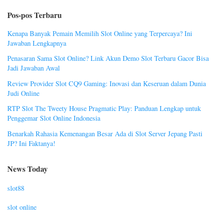
Pos-pos Terbaru
Kenapa Banyak Pemain Memilih Slot Online yang Terpercaya? Ini
Jawaban Lengkapnya
Penasaran Sama Slot Online? Link Akun Demo Slot Terbaru Gacor Bisa
Jadi Jawaban Awal
Review Provider Slot CQ9 Gaming: Inovasi dan Keseruan dalam Dunia
Judi Online
RTP Slot The Tweety House Pragmatic Play: Panduan Lengkap untuk
Penggemar Slot Online Indonesia
Benarkah Rahasia Kemenangan Besar Ada di Slot Server Jepang Pasti
JP? Ini Faktanya!
News Today
slot88
slot online