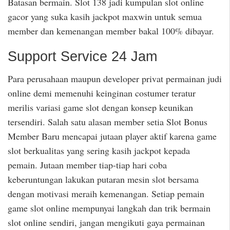
Batasan bermain. Slot 138 jadi kumpulan slot online
gacor yang suka kasih jackpot maxwin untuk semua
member dan kemenangan member bakal 100% dibayar.
Support Service 24 Jam
Para perusahaan maupun developer privat permainan judi
online demi memenuhi keinginan costumer teratur
merilis variasi game slot dengan konsep keunikan
tersendiri. Salah satu alasan member setia Slot Bonus
Member Baru mencapai jutaan player aktif karena game
slot berkualitas yang sering kasih jackpot kepada
pemain. Jutaan member tiap-tiap hari coba
keberuntungan lakukan putaran mesin slot bersama
dengan motivasi meraih kemenangan. Setiap pemain
game slot online mempunyai langkah dan trik bermain
slot online sendiri, jangan mengikuti gaya permainan