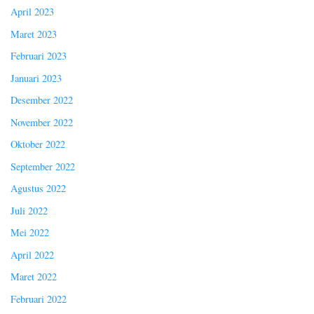
April 2023
Maret 2023
Februari 2023
Januari 2023
Desember 2022
November 2022
Oktober 2022
September 2022
Agustus 2022
Juli 2022
Mei 2022
April 2022
Maret 2022
Februari 2022