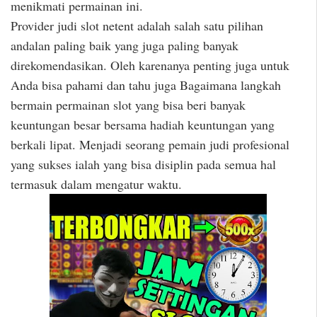
menikmati permainan ini.
Provider judi slot netent adalah salah satu pilihan
andalan paling baik yang juga paling banyak
direkomendasikan. Oleh karenanya penting juga untuk
Anda bisa pahami dan tahu juga Bagaimana langkah
bermain permainan slot yang bisa beri banyak
keuntungan besar bersama hadiah keuntungan yang
berkali lipat. Menjadi seorang pemain judi profesional
yang sukses ialah yang bisa disiplin pada semua hal
termasuk dalam mengatur waktu.