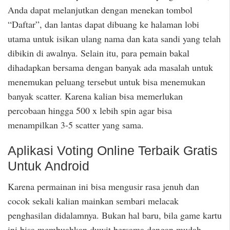
Anda dapat melanjutkan dengan menekan tombol
“Daftar”, dan lantas dapat dibuang ke halaman lobi
utama untuk isikan ulang nama dan kata sandi yang telah
dibikin di awalnya. Selain itu, para pemain bakal
dihadapkan bersama dengan banyak ada masalah untuk
menemukan peluang tersebut untuk bisa menemukan
banyak scatter. Karena kalian bisa memerlukan
percobaan hingga 500 x lebih spin agar bisa
menampilkan 3-5 scatter yang sama.
Aplikasi Voting Online Terbaik Gratis
Untuk Android
Karena permainan ini bisa mengusir rasa jenuh dan
cocok sekali kalian mainkan sembari melacak
penghasilan didalamnya. Bukan hal baru, bila game kartu
ini bisa membuahkan duwit bersama dengan mudah.