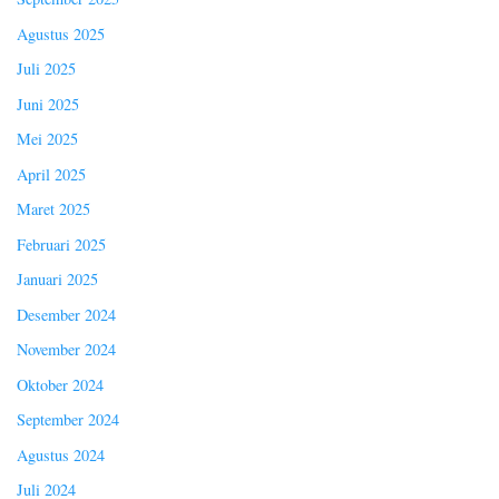
Agustus 2025
Juli 2025
Juni 2025
Mei 2025
April 2025
Maret 2025
Februari 2025
Januari 2025
Desember 2024
November 2024
Oktober 2024
September 2024
Agustus 2024
Juli 2024