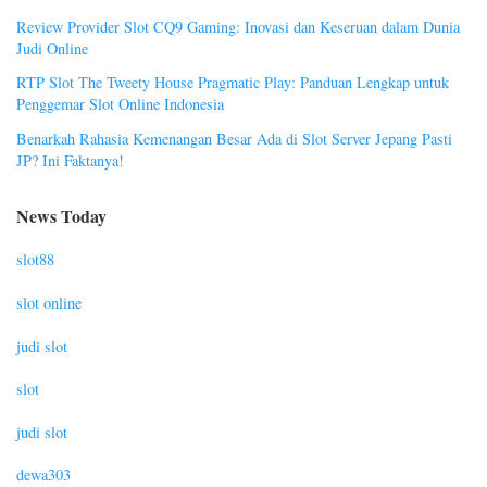
Review Provider Slot CQ9 Gaming: Inovasi dan Keseruan dalam Dunia
Judi Online
RTP Slot The Tweety House Pragmatic Play: Panduan Lengkap untuk
Penggemar Slot Online Indonesia
Benarkah Rahasia Kemenangan Besar Ada di Slot Server Jepang Pasti
JP? Ini Faktanya!
News Today
slot88
slot online
judi slot
slot
judi slot
dewa303