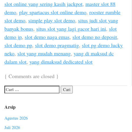
slot online yang sering kasih jackpot
,
master slot 88
demo
,
play spartacus slot online demo
,
rooster rumble
slot demo
,
simple play slot demo
,
situs judi slot yang
banyak bonus
,
situs slot yang lagi gacor hari ini
,
slot
demo jp
,
slot demo naga emas
,
slot demo no deposit
,
slot demo pp
,
slot demo pragmatig
,
slot pg demo lucky
neko
,
slot yang mudah menang
,
yang di maksud dc
dalam slot
,
yang dimaksud dedicated slot
{
Comments are closed
}
Arsip
Agustus 2026
Juli 2026