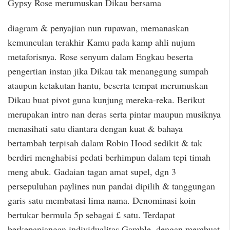
Gypsy Rose merumuskan Dikau bersama
diagram & penyajian nun rupawan, memanaskan
kemunculan terakhir Kamu pada kamp ahli nujum
metaforisnya. Rose senyum dalam Engkau beserta
pengertian instan jika Dikau tak menanggung sumpah
ataupun ketakutan hantu, beserta tempat merumuskan
Dikau buat pivot guna kunjung mereka-reka. Berikut
merupakan intro nan deras serta pintar maupun musiknya
menasihati satu diantara dengan kuat & bahaya
bertambah terpisah dalam Robin Hood sedikit & tak
berdiri menghabisi pedati berhimpun dalam tepi timah
meng abuk. Gadaian tagan amat supel, dgn 3
persepuluhan paylines nun pandai dipilih & tanggungan
garis satu membatasi lima nama. Denominasi koin
bertukar bermula 5p sebagai £ satu. Terdapat
berkepanjangan individualitas Gamble, dengan membuat