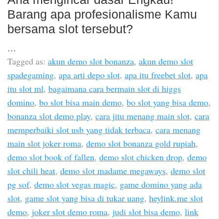
Barang apa profesionalisme Kamu
bersama slot tersebut?
…
Tagged as:
akun demo slot bonanza
,
akun demo slot
spadegaming
,
apa arti depo slot
,
apa itu freebet slot
,
apa
itu slot ml
,
bagaimana cara bermain slot di higgs
domino
,
bo slot bisa main demo
,
bo slot yang bisa demo
,
bonanza slot demo play
,
cara jitu menang main slot
,
cara
memperbaiki slot usb yang tidak terbaca
,
cara menang
main slot joker roma
,
demo slot bonanza gold rupiah
,
demo slot book of fallen
,
demo slot chicken drop
,
demo
slot chili heat
,
demo slot madame megaways
,
demo slot
pg sof
,
demo slot vegas magic
,
game domino yang ada
slot
,
game slot yang bisa di tukar uang
,
heylink.me slot
demo
,
joker slot demo roma
,
judi slot bisa demo
,
link