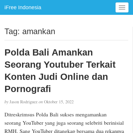
iFree Indonesia
T
o
g
g
Tag:
amankan
l
e
n
Polda Bali Amankan
a
v
Seorang Youtuber Terkait
i
g
Konten Judi Online dan
a
Pornografi
t
i
o
by
Jason Rodriguez
on
Oktober 15, 2022
n
Ditreskrimsus Polda Bali sukses mengamankan
seorang YouTuber yang juga seorang selebriti berinisial
RMH. Sang YouTuber ditangkap bersama dua rekannya