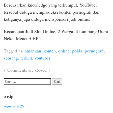
Berdasarkan knowledge yang terkumpul, YouTuber
tersebut diduga memproduksi konten pornografi dan
ketiganya juga diduga mensponsori judi online.
Kecanduan Judi Slot Online, 2 Warga di Lampung Utara
Nekat Mencuri HP!…
Tagged as:
amankan
,
konten
,
online
,
polda
,
pornografi
,
seorang
,
terkait
,
youtuber
{
Comments are closed
}
Arsip
Agustus 2026