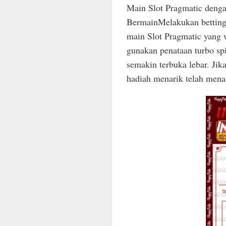
Main Slot Pragmatic denga
BermainMelakukan betting 
main Slot Pragmatic yang w
gunakan penataan turbo s
semakin terbuka lebar. Ji
hadiah menarik telah mena