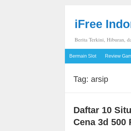
iFree Ind
Berita Terkini, Hiburan, 
Bermain Slot
Review Ga
Tag:
arsip
Daftar 10 Sit
Cena 3d 500 