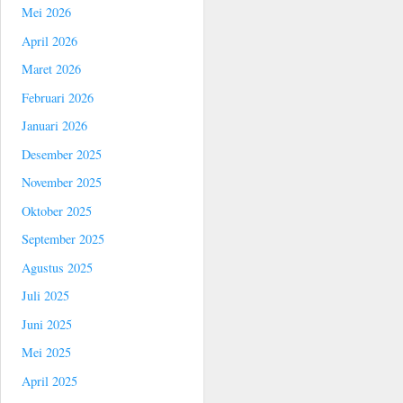
Mei 2026
April 2026
Maret 2026
Februari 2026
Januari 2026
Desember 2025
November 2025
Oktober 2025
September 2025
Agustus 2025
Juli 2025
Juni 2025
Mei 2025
April 2025