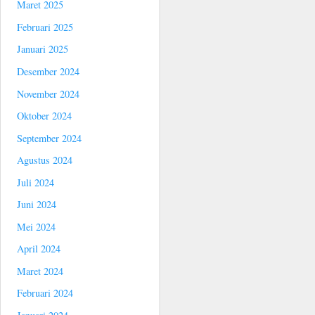
Maret 2025
Februari 2025
Januari 2025
Desember 2024
November 2024
Oktober 2024
September 2024
Agustus 2024
Juli 2024
Juni 2024
Mei 2024
April 2024
Maret 2024
Februari 2024