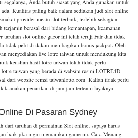
ti segalanya, Anda butuh siasat yang Anda gunakan untuk
a. Kualitas paling baik dalam sediakan judi slot online
akai provider mesin slot terbaik, terlebih sebagian
elah terjamin berasal dari bidang kemantapan, keamanan
 taruhan slot online gacor ini telah teruji Fair dan tidak
 tidak pelit di dalam membagikan bonus jackpot. Oleh
iwan menyediakan live lotre taiwan untuk mendukung kita
uk keaslian hasil lotre taiwan telah tidak perlu
ta lotre taiwan yang berada di website resmi LOTRE4D
dari website remsi taiwanlotto.com. Kalian tidak perlu
n laksanakan penarikan di jam jam tertentu layaknya
l Online Di Pasaran Sydney
lah dari taruhan di permainan Slot online, supaya harus
an baik jika ingin memainkan game ini. Cara Menang