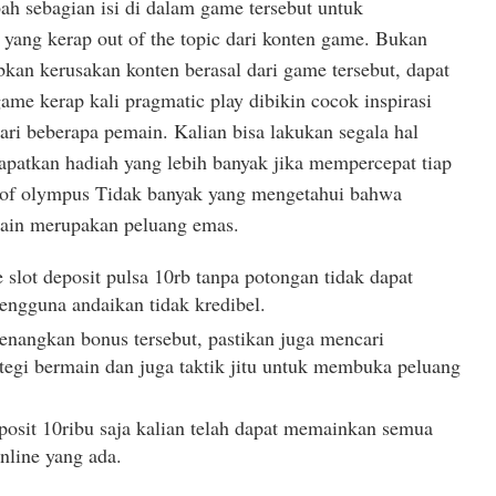
h sebagian isi di dalam game tersebut untuk
ang kerap out of the topic dari konten game. Bukan
an kerusakan konten berasal dari game tersebut, dapat
game kerap kali pragmatic play dibikin cocok inspirasi
ari beberapa pemain. Kalian bisa lakukan segala hal
atkan hadiah yang lebih banyak jika mempercepat tiap
s of olympus Tidak banyak yang mengetahui bahwa
main merupakan peluang emas.
e slot deposit pulsa 10rb tanpa potongan tidak dapat
engguna andaikan tidak kredibel.
nangkan bonus tersebut, pastikan juga mencari
ategi bermain dan juga taktik jitu untuk membuka peluang
posit 10ribu saja kalian telah dapat memainkan semua
nline yang ada.