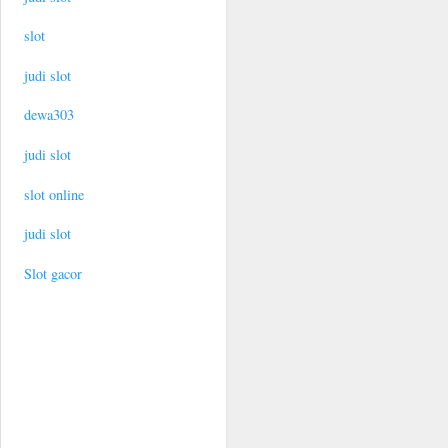
slot
judi slot
dewa303
judi slot
slot online
judi slot
Slot gacor