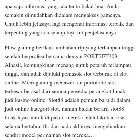
apa saja informasi yang ada tentu bakal buat Anda
semakin dimudahkan didalam mengakses gamenya.
Untuk lebih jelasnya lagi mengenai informasi terbaik dan
terpenting yang ada selanjutnya ini penjelasannya.
Flow gaming berikan tambahan rtp yang terlampau tinggi
setelah berprofesi bersama dengan PORTBET303.
Alhasil, kemungkinan menang untuk petaruh terlampau
tinggi, dan udah dijuluki pemasok slot terburuk di slot
online. Microgaming menawarkan portofolio slot
terbesar berasal dari semua penyedia perangkat lunak
judi kasino online. Slot88 adalah pemain baru di dalam
judi online kategori slot, namun bukan berarti slot88
tidak layak untuk di pakai, mereka telah lakukan riset
selama bertahun th. dan pada akhirnya mengeluarkan
sendiri model permainan slot mereka.…