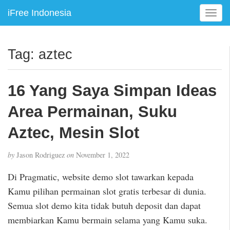
iFree Indonesia
T
o
g
g
Tag:
aztec
l
e
n
16 Yang Saya Simpan Ideas
a
v
Area Permainan, Suku
i
g
Aztec, Mesin Slot
a
t
by
Jason Rodriguez
on
November 1, 2022
i
o
Di Pragmatic, website demo slot tawarkan kepada
n
Kamu pilihan permainan slot gratis terbesar di dunia.
Semua slot demo kita tidak butuh deposit dan dapat
membiarkan Kamu bermain selama yang Kamu suka.