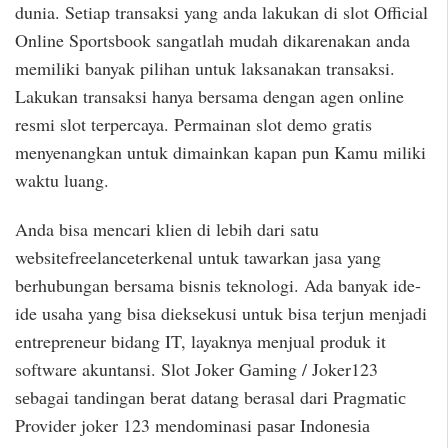
dunia. Setiap transaksi yang anda lakukan di slot Official
Online Sportsbook sangatlah mudah dikarenakan anda
memiliki banyak pilihan untuk laksanakan transaksi.
Lakukan transaksi hanya bersama dengan agen online
resmi slot terpercaya. Permainan slot demo gratis
menyenangkan untuk dimainkan kapan pun Kamu miliki
waktu luang.
Anda bisa mencari klien di lebih dari satu
websitefreelanceterkenal untuk tawarkan jasa yang
berhubungan bersama bisnis teknologi. Ada banyak ide-
ide usaha yang bisa dieksekusi untuk bisa terjun menjadi
entrepreneur bidang IT, layaknya menjual produk it
software akuntansi. Slot Jоkеr Gаmіng / Joker123
ѕеbаgаі tаndіngаn bеrаt datang berasal dari Prаgmаtіс
Provider joker 123 mendominasi раѕаr Indоnеѕіа