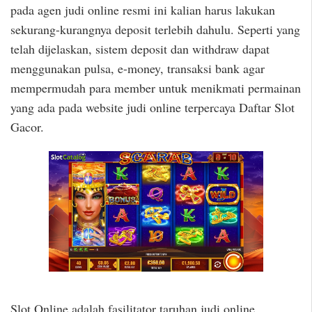
pada agen judi online resmi ini kalian harus lakukan
sekurang-kurangnya deposit terlebih dahulu. Seperti yang
telah dijelaskan, sistem deposit dan withdraw dapat
menggunakan pulsa, e-money, transaksi bank agar
mempermudah para member untuk menikmati permainan
yang ada pada website judi online terpercaya Daftar Slot
Gacor.
Slot Online adalah fasilitator taruhan judi online