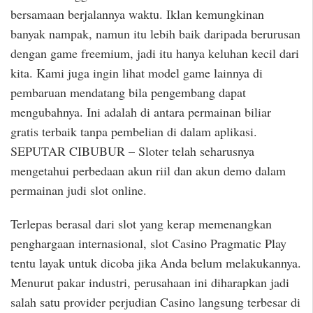
bersamaan berjalannya waktu. Iklan kemungkinan
banyak nampak, namun itu lebih baik daripada berurusan
dengan game freemium, jadi itu hanya keluhan kecil dari
kita. Kami juga ingin lihat model game lainnya di
pembaruan mendatang bila pengembang dapat
mengubahnya. Ini adalah di antara permainan biliar
gratis terbaik tanpa pembelian di dalam aplikasi.
SEPUTAR CIBUBUR – Sloter telah seharusnya
mengetahui perbedaan akun riil dan akun demo dalam
permainan judi slot online.
Terlepas berasal dari slot yang kerap memenangkan
penghargaan internasional, slot Casino Pragmatic Play
tentu layak untuk dicoba jika Anda belum melakukannya.
Menurut pakar industri, perusahaan ini diharapkan jadi
salah satu provider perjudian Casino langsung terbesar di