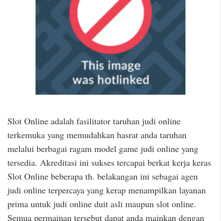
Slot Online adalah fasilitator taruhan judi online
terkemuka yang memudahkan hasrat anda taruhan
melalui berbagai ragam model game judi online yang
tersedia. Akreditasi ini sukses tercapai berkat kerja keras
Slot Online beberapa th. belakangan ini sebagai agen
judi online terpercaya yang kerap menampilkan layanan
prima untuk judi online duit asli maupun slot online.
Semua permainan tersebut dapat anda mainkan dengan