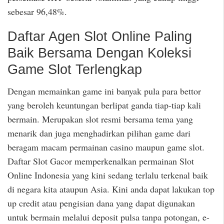
sebesar 96,48%.
Daftar Agen Slot Online Paling
Baik Bersama Dengan Koleksi
Game Slot Terlengkap
Dengan memainkan game ini banyak pula para bettor
yang beroleh keuntungan berlipat ganda tiap-tiap kali
bermain. Merupakan slot resmi bersama tema yang
menarik dan juga menghadirkan pilihan game dari
beragam macam permainan casino maupun game slot.
Daftar Slot Gacor memperkenalkan permainan Slot
Online Indonesia yang kini sedang terlalu terkenal baik
di negara kita ataupun Asia. Kini anda dapat lakukan top
up credit atau pengisian dana yang dapat digunakan
untuk bermain melalui deposit pulsa tanpa potongan, e-