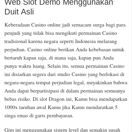
Web Slot Demo Menggunakan
Duit Asli
Keberadaan Casino online jadi semacam surga bagi para
penjudi yang tidak bisa mengikuti permainan Casino
tradisional karena negara seperti Indonesia melarang
perjudian. Casino online berikan Anda kebebasan untuk
bertaruh kapan saja, di mana saja, kapan pun Anda
punya waktu luang. Selain itu, semua permainan Casino
ini disiarkan segera dari studio Casino yang berlokasi di
negara-negara tempat perjudian legal, meyakinkan bahwa
Anda dapat berpartisipasi di dalam permainan semuanya
bebas risiko. Di slot Dragon ini, Kamu bisa mendapatkan
1000x taruhan awal Kamu jika Kamu mendaratkan 5
singa emas di garis pembayaran.
Gim ini menggunakan sistem level dan semakin susah