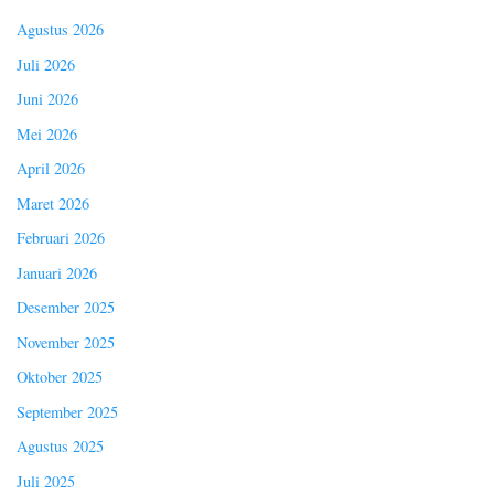
Agustus 2026
Juli 2026
Juni 2026
Mei 2026
April 2026
Maret 2026
Februari 2026
Januari 2026
Desember 2025
November 2025
Oktober 2025
September 2025
Agustus 2025
Juli 2025