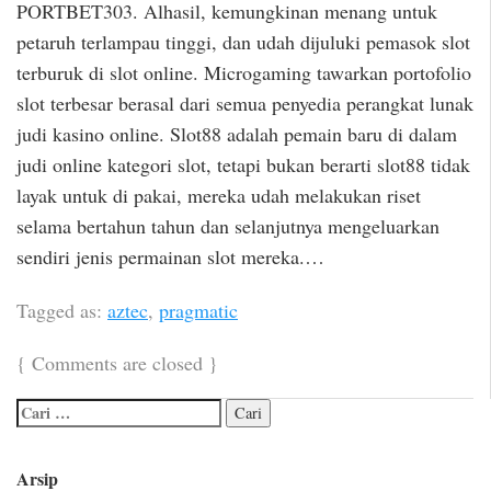
PORTBET303. Alhasil, kemungkinan menang untuk
petaruh terlampau tinggi, dan udah dijuluki pemasok slot
terburuk di slot online. Microgaming tawarkan portofolio
slot terbesar berasal dari semua penyedia perangkat lunak
judi kasino online. Slot88 adalah pemain baru di dalam
judi online kategori slot, tetapi bukan berarti slot88 tidak
layak untuk di pakai, mereka udah melakukan riset
selama bertahun tahun dan selanjutnya mengeluarkan
sendiri jenis permainan slot mereka.…
Tagged as:
aztec
,
pragmatic
{
Comments are closed
}
Arsip