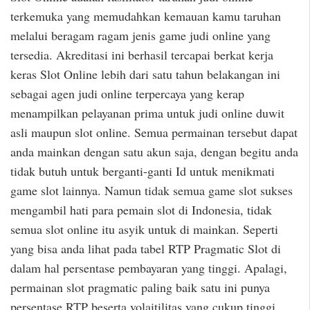
terkemuka yang memudahkan kemauan kamu taruhan
melalui beragam ragam jenis game judi online yang
tersedia. Akreditasi ini berhasil tercapai berkat kerja
keras Slot Online lebih dari satu tahun belakangan ini
sebagai agen judi online terpercaya yang kerap
menampilkan pelayanan prima untuk judi online duwit
asli maupun slot online. Semua permainan tersebut dapat
anda mainkan dengan satu akun saja, dengan begitu anda
tidak butuh untuk berganti-ganti Id untuk menikmati
game slot lainnya. Namun tidak semua game slot sukses
mengambil hati para pemain slot di Indonesia, tidak
semua slot online itu asyik untuk di mainkan. Seperti
yang bisa anda lihat pada tabel RTP Pragmatic Slot di
dalam hal persentase pembayaran yang tinggi. Apalagi,
permainan slot pragmatic paling baik satu ini punya
persentase RTP beserta volaitilitas yang cukup tinggi