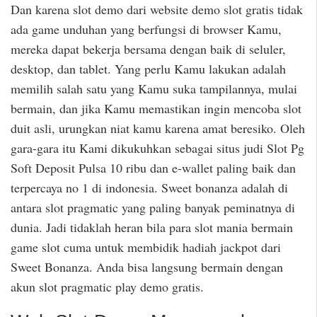
Dan karena slot demo dari website demo slot gratis tidak
ada game unduhan yang berfungsi di browser Kamu,
mereka dapat bekerja bersama dengan baik di seluler,
desktop, dan tablet. Yang perlu Kamu lakukan adalah
memilih salah satu yang Kamu suka tampilannya, mulai
bermain, dan jika Kamu memastikan ingin mencoba slot
duit asli, urungkan niat kamu karena amat beresiko. Oleh
gara-gara itu Kami dikukuhkan sebagai situs judi Slot Pg
Soft Deposit Pulsa 10 ribu dan e-wallet paling baik dan
terpercaya no 1 di indonesia. Sweet bonanza adalah di
antara slot pragmatic yang paling banyak peminatnya di
dunia. Jadi tidaklah heran bila para slot mania bermain
game slot cuma untuk membidik hadiah jackpot dari
Sweet Bonanza. Anda bisa langsung bermain dengan
akun slot pragmatic play demo gratis.