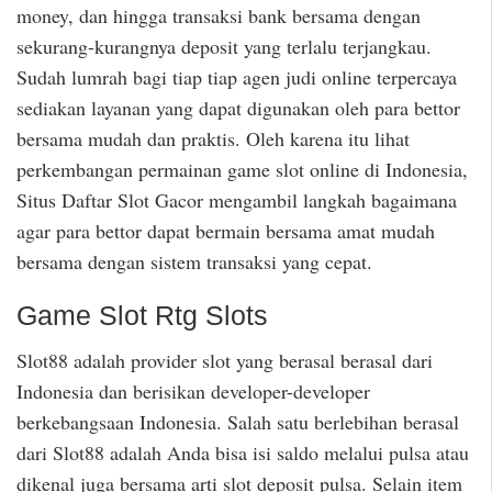
money, dan hingga transaksi bank bersama dengan
sekurang-kurangnya deposit yang terlalu terjangkau.
Sudah lumrah bagi tiap tiap agen judi online terpercaya
sediakan layanan yang dapat digunakan oleh para bettor
bersama mudah dan praktis. Oleh karena itu lihat
perkembangan permainan game slot online di Indonesia,
Situs Daftar Slot Gacor mengambil langkah bagaimana
agar para bettor dapat bermain bersama amat mudah
bersama dengan sistem transaksi yang cepat.
Game Slot Rtg Slots
Slot88 adalah provider slot yang berasal berasal dari
Indonesia dan berisikan developer-developer
berkebangsaan Indonesia. Salah satu berlebihan berasal
dari Slot88 adalah Anda bisa isi saldo melalui pulsa atau
dikenal juga bersama arti slot deposit pulsa. Selain item