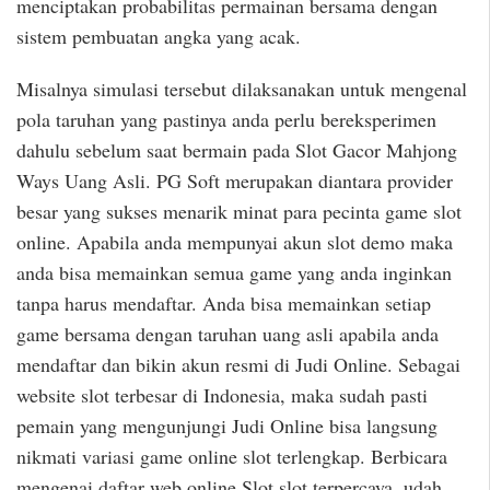
menciptakan probabilitas permainan bersama dengan
sistem pembuatan angka yang acak.
Misalnya simulasi tersebut dilaksanakan untuk mengenal
pola taruhan yang pastinya anda perlu bereksperimen
dahulu sebelum saat bermain pada Slot Gacor Mahjong
Ways Uang Asli. PG Soft merupakan diantara provider
besar yang sukses menarik minat para pecinta game slot
online. Apabila anda mempunyai akun slot demo maka
anda bisa memainkan semua game yang anda inginkan
tanpa harus mendaftar. Anda bisa memainkan setiap
game bersama dengan taruhan uang asli apabila anda
mendaftar dan bikin akun resmi di Judi Online. Sebagai
website slot terbesar di Indonesia, maka sudah pasti
pemain yang mengunjungi Judi Online bisa langsung
nikmati variasi game online slot terlengkap. Berbicara
mengenai daftar web online Slot slot terpercaya, udah