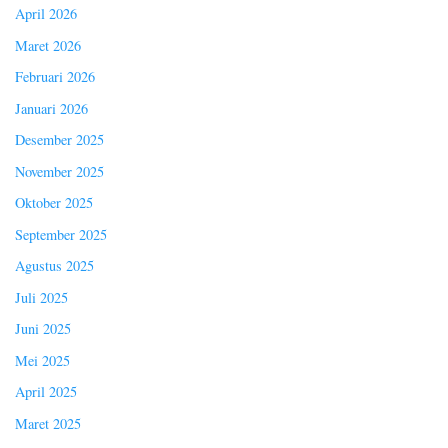
April 2026
Maret 2026
Februari 2026
Januari 2026
Desember 2025
November 2025
Oktober 2025
September 2025
Agustus 2025
Juli 2025
Juni 2025
Mei 2025
April 2025
Maret 2025