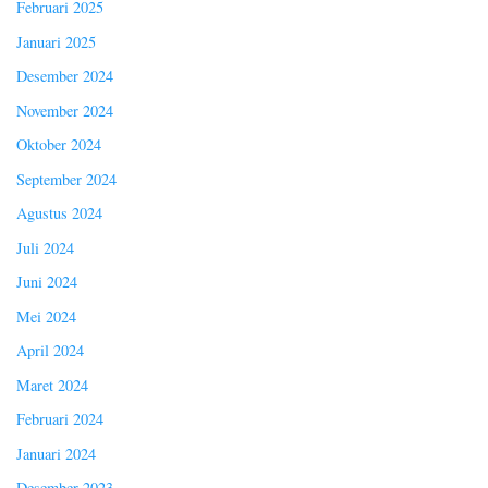
Februari 2025
Januari 2025
Desember 2024
November 2024
Oktober 2024
September 2024
Agustus 2024
Juli 2024
Juni 2024
Mei 2024
April 2024
Maret 2024
Februari 2024
Januari 2024
Desember 2023