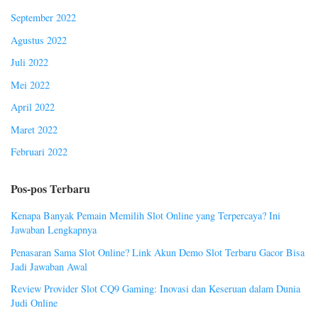
September 2022
Agustus 2022
Juli 2022
Mei 2022
April 2022
Maret 2022
Februari 2022
Pos-pos Terbaru
Kenapa Banyak Pemain Memilih Slot Online yang Terpercaya? Ini
Jawaban Lengkapnya
Penasaran Sama Slot Online? Link Akun Demo Slot Terbaru Gacor Bisa
Jadi Jawaban Awal
Review Provider Slot CQ9 Gaming: Inovasi dan Keseruan dalam Dunia
Judi Online