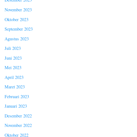
November 2023
Oktober 2023
September 2023
Agustus 2023
Juli 2023
Juni 2023
Mei 2023
April 2023
Maret 2023
Februari 2023
Januari 2023
Desember 2022
November 2022
Oktober 2022