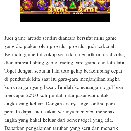
Judi game arcade sendiri diantara bersifat mini game
yang diciptakan oleh provider provider judi terkenal.
Bermain game ini cukup seru dan menarik untuk dicoba,
diantaranya fishing game, racing card game dan lain lain.
Togel dengan sebutan lain toto gelap berkembang cepat
di penduduk kita saat itu gara-gara menjanjikan angka
kemenangan yang besar. Jumlah kemenangan togel bisa
mencapai 2.500 kali jumlah nilai pasangan untuk 4
angka yang keluar. Dengan adanya togel online para
pemain dapat merasakan serunya mencoba menebak
angka yang bakal keluar dari server togel yang ada.
Dapatkan pengalaman taruhan yang seru dan menarik