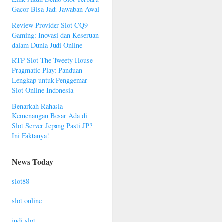
Gacor Bisa Jadi Jawaban Awal
Review Provider Slot CQ9
Gaming: Inovasi dan Keseruan
dalam Dunia Judi Online
RTP Slot The Tweety House
Pragmatic Play: Panduan
Lengkap untuk Penggemar
Slot Online Indonesia
Benarkah Rahasia
Kemenangan Besar Ada di
Slot Server Jepang Pasti JP?
Ini Faktanya!
News Today
slot88
slot online
judi slot