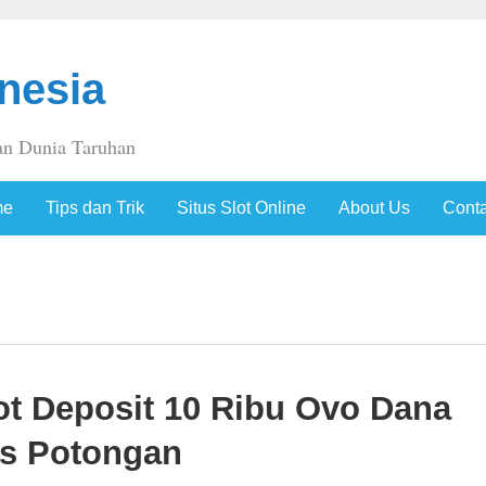
onesia
dan Dunia Taruhan
me
Tips dan Trik
Situs Slot Online
About Us
Conta
lot Deposit 10 Ribu Ovo Dana
s Potongan