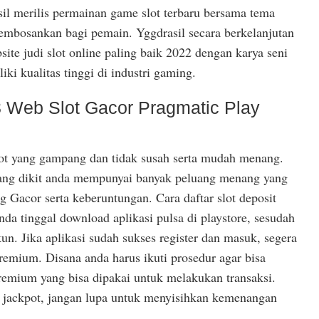
sil merilis permainan game slot terbaru bersama tema
embosankan bagi pemain. Yggdrasil secara berkelanjutan
te judi slot online paling baik 2022 dengan karya seni
iki kualitas tinggi di industri gaming.
 Web Slot Gacor Pragmatic Play
ot yang gampang dan tidak susah serta mudah menang.
yang dikit anda mempunyai banyak peluang menang yang
g Gacor serta keberuntungan. Cara daftar slot deposit
nda tinggal download aplikasi pulsa di playstore, sesudah
kun. Jika aplikasi sudah sukses register dan masuk, segera
premium. Disana anda harus ikuti prosedur agar bisa
emium yang bisa dipakai untuk melakukan transaksi.
 jackpot, jangan lupa untuk menyisihkan kemenangan