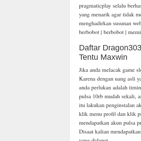
pragmaticplay selalu berha
yang menarik agar tidak m
menghadirkan susunan websi
berbobot | berbobot | memil
Daftar Dragon303
Tentu Maxwin
Jika anda melacak game sl
Karena dengan uang asli 
anda perlukan adalah timin
pulsa 10rb mudah sekali, a
itu lakukan penginstalan a
klik menu profil dan klik 
mendapatkan akun pulsa pr
Disaat kalian mendapatkan
yang didapat.