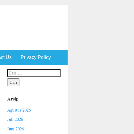
ct Us
Privacy Policy
Arsip
Agustus 2026
Juli 2026
Juni 2026