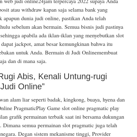
n web judi online24jam terpercaya 2022 supaya Anda
posit atau withdraw kapan saja selama bank yang
k apapun dunia judi online, pastikan Anda telah
dahulu sebelum akan bermain. Semua bisnis judi pastinya
ehingga apabila ada iklan-iklan yang menyebutkan slot
apat jackpot, amat besar kemungkinan bahwa itu
jebakan untuk Anda. Bermain di Judi Onlinemembuat
aja dan di mana saja.
gi Abis, Kenali Untung-rugi
Judi Online”
 alam liar seperti badak, kingkong, buaya, hyena dan
Online PragmaticPlay Game slot online pragmatic play
an grafik permainan terbaik saat ini bersama dukungan
 Dimana semua permainan slot pragmatic juga telah
0 negara. Degan sistem mekanisme tinggi, Provider