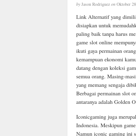
by
Jason Rodriguez
on
Oktober 28
Link Alternatif yang dimil
disiapkan untuk memudahka
paling baik tanpa harus m
game slot online mempunyai
ikuti gaya permainan orang
kemampuan ekonomi kamu d
datang dengan koleksi gam
semua orang. Masing-masing
yang memang sengaja dibik
Berbagai permainan slot on
antaranya adalah Golden O
Iconicgaming juga merupak
Indonesia. Meskipun game 
Namun iconic gaming ini s