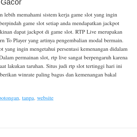
 Gacor
 lebih memahami sistem kerja game slot yang ingin
berpindah game slot setiap anda mendapatkan jackpot
inan dapat jackpot di game slot. RTP Live merupakan
urn To Player yang artinya pengembalian modal bermain.
lot yang ingin mengetahui persentasi kemenangan didalam
Dalam permainan slot, rtp live sangat berpengaruh karena
t lakukan taruhan. Situs judi rtp slot tertinggi hari ini
 berikan winrate paling bagus dan kemenangan bakal
potongan
,
tanpa
,
website