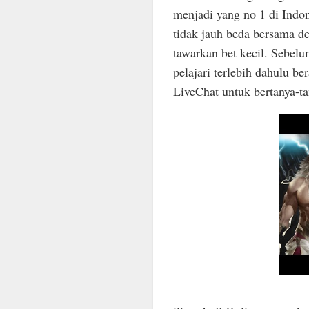
menjadi yang no 1 di Indon
tidak jauh beda bersama de
tawarkan bet kecil. Sebelu
pelajari terlebih dahulu be
LiveChat untuk bertanya-t