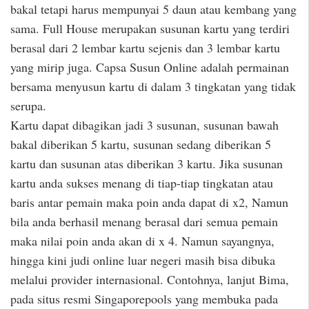
bakal tetapi harus mempunyai 5 daun atau kembang yang
sama. Full House merupakan susunan kartu yang terdiri
berasal dari 2 lembar kartu sejenis dan 3 lembar kartu
yang mirip juga. Capsa Susun Online adalah permainan
bersama menyusun kartu di dalam 3 tingkatan yang tidak
serupa.
Kartu dapat dibagikan jadi 3 susunan, susunan bawah
bakal diberikan 5 kartu, susunan sedang diberikan 5
kartu dan susunan atas diberikan 3 kartu. Jika susunan
kartu anda sukses menang di tiap-tiap tingkatan atau
baris antar pemain maka poin anda dapat di x2, Namun
bila anda berhasil menang berasal dari semua pemain
maka nilai poin anda akan di x 4. Namun sayangnya,
hingga kini judi online luar negeri masih bisa dibuka
melalui provider internasional. Contohnya, lanjut Bima,
pada situs resmi Singaporepools yang membuka pada