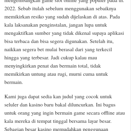
2022. Sebab itulah sebelum menggunakan sebaiknya
memikirkan resiko yang sudah dijelaskan di atas. Pada
kala laksanakan penginstalan, jangan lupa untuk
mengaktifkan sumber yang tidak dikenal supaya aplikasi
bisa terbaca dan bisa segera digunakan. Setelah itu,
naikkan segera bet mulai berasal dari yang terkecil
hingga yang terbesar. Jadi cukup kalau mau
menyingkirkan penat dan bermain total, tidak
memikirkan untung atau rugi, murni cuma untuk
bermain.
Kami juga dapat sedia kan judul yang cocok untuk
seluler dan kasino baru bakal diluncurkan. Ini bagus
untuk orang yang ingin bermain game secara offline atau
kala mereka di tempat tinggal bersama layar besar.
Sebagian besar kasino memudahkan penggunaan