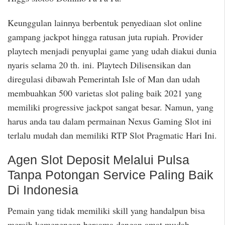
Keunggulan lainnya berbentuk penyediaan slot online
gampang jackpot hingga ratusan juta rupiah. Provider
playtech menjadi penyuplai game yang udah diakui dunia
nyaris selama 20 th. ini. Playtech Dilisensikan dan
diregulasi dibawah Pemerintah Isle of Man dan udah
membuahkan 500 varietas slot paling baik 2021 yang
memiliki progressive jackpot sangat besar. Namun, yang
harus anda tau dalam permainan Nexus Gaming Slot ini
terlalu mudah dan memiliki RTP Slot Pragmatic Hari Ini.
Agen Slot Deposit Melalui Pulsa
Tanpa Potongan Service Paling Baik
Di Indonesia
Pemain yang tidak memiliki skill yang handalpun bisa
meraih kemenengan bersama dengan amat mudah