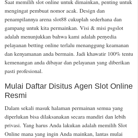
Saat memilih slot online untuk dimainkan, penting untuk
mengingat pembuat nomor acak. Design dan
penampilannya arena slot88 cukuplah sederhana dan
gampang untuk kita permainkan. Visi & misi psgslot
adalah menunjukkan bahwa kami adalah penyedia
pelayanan betting online terlalu menanggung keamanan
dan kenyamanan anda bermain. Jadi khawatir 100% tentu
kemenangan anda dibayar dan pelayanan yang diberikan
pasti profesional.
Mulai Daftar Disitus Agen Slot Online
Resmi
Dalam sekali masuk halaman permainan semua yang
diperlukan bisa dilaksanakan secara mandiri dan lebih
privasi. Yang harus Anda lakukan adalah memilih Slot
Online mana yang ingin Anda mainkan, lantas mulai