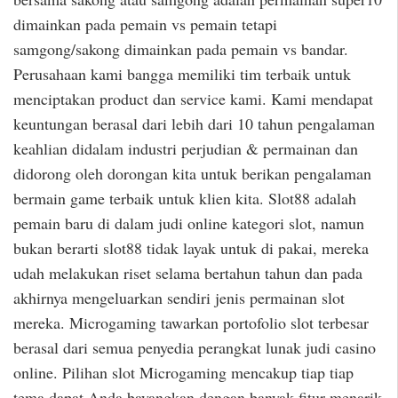
dimainkan pada pemain vs pemain tetapi
samgong/sakong dimainkan pada pemain vs bandar.
Perusahaan kami bangga memiliki tim terbaik untuk
menciptakan product dan service kami. Kami mendapat
keuntungan berasal dari lebih dari 10 tahun pengalaman
keahlian didalam industri perjudian & permainan dan
didorong oleh dorongan kita untuk berikan pengalaman
bermain game terbaik untuk klien kita. Slot88 adalah
pemain baru di dalam judi online kategori slot, namun
bukan berarti slot88 tidak layak untuk di pakai, mereka
udah melakukan riset selama bertahun tahun dan pada
akhirnya mengeluarkan sendiri jenis permainan slot
mereka. Microgaming tawarkan portofolio slot terbesar
berasal dari semua penyedia perangkat lunak judi casino
online. Pilihan slot Microgaming mencakup tiap tiap
tema dapat Anda bayangkan dengan banyak fitur menarik