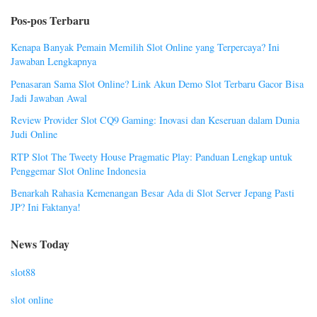
Pos-pos Terbaru
Kenapa Banyak Pemain Memilih Slot Online yang Terpercaya? Ini
Jawaban Lengkapnya
Penasaran Sama Slot Online? Link Akun Demo Slot Terbaru Gacor Bisa
Jadi Jawaban Awal
Review Provider Slot CQ9 Gaming: Inovasi dan Keseruan dalam Dunia
Judi Online
RTP Slot The Tweety House Pragmatic Play: Panduan Lengkap untuk
Penggemar Slot Online Indonesia
Benarkah Rahasia Kemenangan Besar Ada di Slot Server Jepang Pasti
JP? Ini Faktanya!
News Today
slot88
slot online