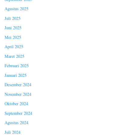
Agustus 2025
Juli 2025
Juni 2025
Mei 2025
April 2025
Maret 2025
Februari 2025
Januari 2025
Desember 2024
November 2024
Oktober 2024
September 2024
Agustus 2024
Juli 2024