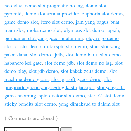
no delay
,
demo slot pragmatic no lag
,
demo slot
pyramid
,
demo slot semua provider
,
euphoria slot demo
,
game demo slot
,
itero slot demo
,
jam yang bagus buat
main slot
,
moba demo slot
,
olympus slot demo rupiah
,
permainan slot yang gacor malam ini
,
play n go demo
slot
,
qt slot demo
,
quickspin slot demo
,
situs slot yang
pakai dana
,
slot demo ajaib
,
slot demo baru
,
slot demo
habanero koi gate
,
slot demo jdb
,
slot demo no lag
,
slot
demo play
,
slot jdb demo
,
slot kakek zeus demo
,
slot
machine demo gratis
,
slot pg soft gacor demo
,
slot
pragmatic gacor yang sering kasih jackpot
,
slot yang ada
game booming
,
spin doctor slot demo
,
star 77 slot demo
,
sticky bandits slot demo
,
yang dimaksud to dalam slot
{
Comments are closed
}