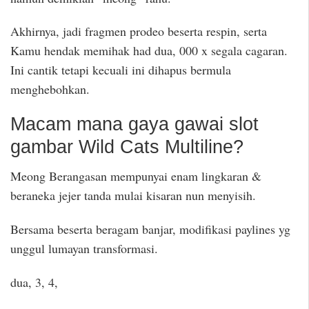
Akhirnya, jadi fragmen prodeo beserta respin, serta
Kamu hendak memihak had dua, 000 x segala cagaran.
Ini cantik tetapi kecuali ini dihapus bermula
menghebohkan.
Macam mana gaya gawai slot
gambar Wild Cats Multiline?
Meong Berangasan mempunyai enam lingkaran &
beraneka jejer tanda mulai kisaran nun menyisih.
Bersama beserta beragam banjar, modifikasi paylines yg
unggul lumayan transformasi.
dua, 3, 4,