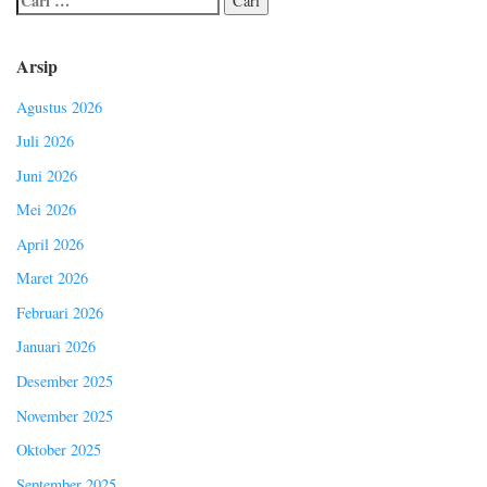
Arsip
Agustus 2026
Juli 2026
Juni 2026
Mei 2026
April 2026
Maret 2026
Februari 2026
Januari 2026
Desember 2025
November 2025
Oktober 2025
September 2025