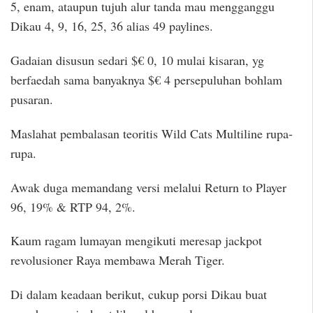
5, enam, ataupun tujuh alur tanda mau mengganggu
Dikau 4, 9, 16, 25, 36 alias 49 paylines.
Gadaian disusun sedari $€ 0, 10 mulai kisaran, yg
berfaedah sama banyaknya $€ 4 persepuluhan bohlam
pusaran.
Maslahat pembalasan teoritis Wild Cats Multiline rupa-
rupa.
Awak duga memandang versi melalui Return to Player
96, 19% & RTP 94, 2%.
Kaum ragam lumayan mengikuti meresap jackpot
revolusioner Raya membawa Merah Tiger.
Di dalam keadaan berikut, cukup porsi Dikau buat