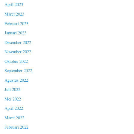
April 2023
Maret 2023
Februari 2023
Januari 2023
Desember 2022
November 2022
Oktober 2022
September 2022
Agustus 2022
Juli 2022
Mei 2022
April 2022
Maret 2022
Februari 2022