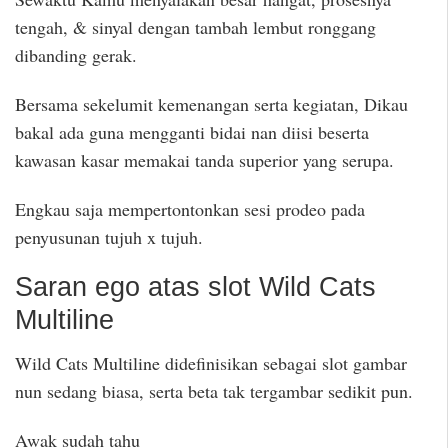
tengah, & sinyal dengan tambah lembut ronggang
dibanding gerak.
Bersama sekelumit kemenangan serta kegiatan, Dikau
bakal ada guna mengganti bidai nan diisi beserta
kawasan kasar memakai tanda superior yang serupa.
Engkau saja mempertontonkan sesi prodeo pada
penyusunan tujuh x tujuh.
Saran ego atas slot Wild Cats
Multiline
Wild Cats Multiline didefinisikan sebagai slot gambar
nun sedang biasa, serta beta tak tergambar sedikit pun.
Awak sudah tahu