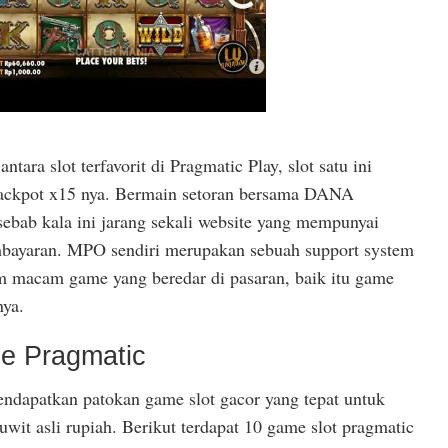
ara slot terfavorit di Pragmatic Play, slot satu ini
ackpot x15 nya. Bermain setoran bersama DANA
ebab kala ini jarang sekali website yang mempunyai
mbayaran. MPO sendiri merupakan sebuah support system
macam game yang beredar di pasaran, baik itu game
nya.
ne Pragmatic
endapatkan patokan game slot gacor yang tepat untuk
it asli rupiah. Berikut terdapat 10 game slot pragmatic