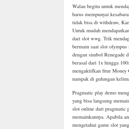
Walau begitu untuk mendap
harus mempunyai kesabara
tidak bisa di withdraw, K
Untuk mudah mendapatkan S
dari slot wwg. Trik menda
bermain saat slot olympus 
dengan simbol Renegade da
berasal dari 1x hingga 100
mengaktifkan fitur Money
nampak di gulungan kelima,
Pragmatic play demo mengh
yang bisa langsung memain
slot online dari pragmatic
memainkannya. Apabila an
mengetahui game slot yan