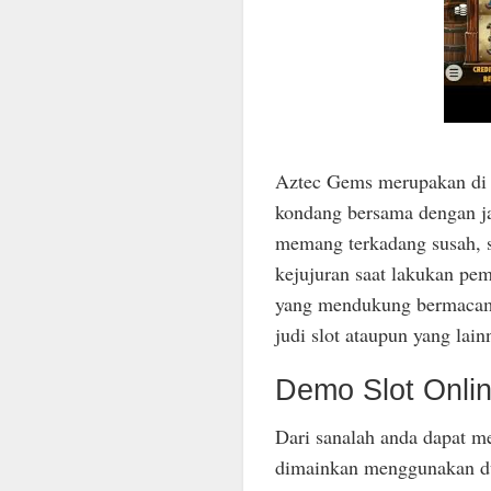
Aztec Gems merupakan di ant
kondang bersama dengan j
memang terkadang susah, s
kejujuran saat lakukan pe
yang mendukung bermacam 
judi slot ataupun yang lain
Demo Slot Onli
Dari sanalah anda dapat m
dimainkan menggunakan duw