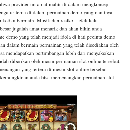
hwa provider ini amat mahir di dalam mengkonsep
ngatur tema di dalam permainan demo yang nantinya
h ketika bermain. Musik dan resiko – efek kala
esar jugalah amat menarik dan akan bikin anda
me demo yang telah menjadi idola di hati pecinta demo
ruan dalam bermain permainan yang telah disediakan oleh
isa mendapatkan pertimbangan lebih dari menyaksikan
ah diberikan oleh mesin permainan slot online tersebut.
enangan yang tertera di mesin slot online tersebut
a kemungkinan anda bisa memenangkan permainan slot