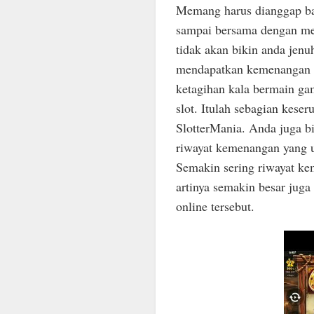
Memang harus dianggap ba
sampai bersama dengan me
tidak akan bikin anda jenu
mendapatkan kemenangan b
ketagihan kala bermain ga
slot. Itulah sebagian kese
SlotterMania. Anda juga b
riwayat kemenangan yang ud
Semakin sering riwayat kem
artinya semakin besar jug
online tersebut.