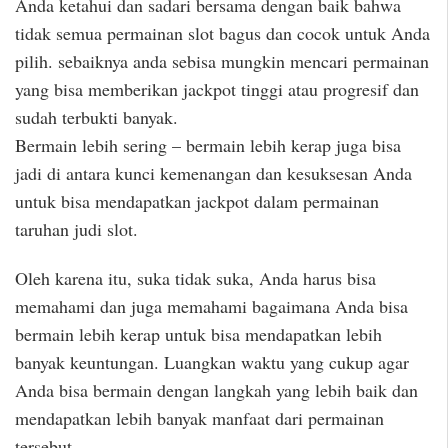
Anda ketahui dan sadari bersama dengan baik bahwa
tidak semua permainan slot bagus dan cocok untuk Anda
pilih. sebaiknya anda sebisa mungkin mencari permainan
yang bisa memberikan jackpot tinggi atau progresif dan
sudah terbukti banyak.
Bermain lebih sering – bermain lebih kerap juga bisa
jadi di antara kunci kemenangan dan kesuksesan Anda
untuk bisa mendapatkan jackpot dalam permainan
taruhan judi slot.
Oleh karena itu, suka tidak suka, Anda harus bisa
memahami dan juga memahami bagaimana Anda bisa
bermain lebih kerap untuk bisa mendapatkan lebih
banyak keuntungan. Luangkan waktu yang cukup agar
Anda bisa bermain dengan langkah yang lebih baik dan
mendapatkan lebih banyak manfaat dari permainan
tersebut.