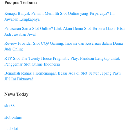
Pos-pos Terbaru
Kenapa Banyak Pemain Memilih Slot Online yang Terpercaya? Ini
Jawaban Lengkapnya
Penasaran Sama Slot Online? Link Akun Demo Slot Terbaru Gacor Bisa
Jadi Jawaban Awal
Review Provider Slot CQ9 Gaming: Inovasi dan Keseruan dalam Dunia
Judi Online
RTP Slot The Tweety House Pragmatic Play: Panduan Lengkap untuk
Penggemar Slot Online Indonesia
Benarkah Rahasia Kemenangan Besar Ada di Slot Server Jepang Pasti
JP? Ini Faktanya!
News Today
slot88
slot online
judi slot