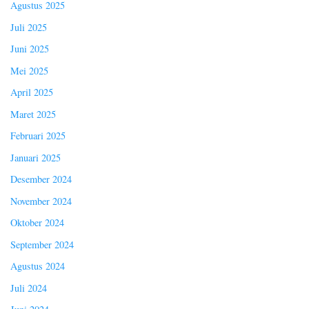
Agustus 2025
Juli 2025
Juni 2025
Mei 2025
April 2025
Maret 2025
Februari 2025
Januari 2025
Desember 2024
November 2024
Oktober 2024
September 2024
Agustus 2024
Juli 2024