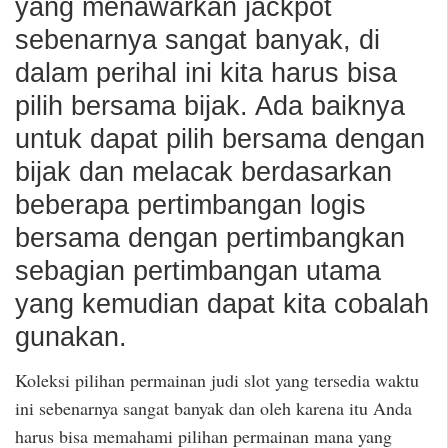
yang menawarkan jackpot
sebenarnya sangat banyak, di
dalam perihal ini kita harus bisa
pilih bersama bijak. Ada baiknya
untuk dapat pilih bersama dengan
bijak dan melacak berdasarkan
beberapa pertimbangan logis
bersama dengan pertimbangkan
sebagian pertimbangan utama
yang kemudian dapat kita cobalah
gunakan.
Koleksi pilihan permainan judi slot yang tersedia waktu
ini sebenarnya sangat banyak dan oleh karena itu Anda
harus bisa memahami pilihan permainan mana yang