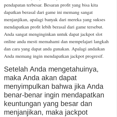
pendapatan terbesar. Besaran profit yang bisa kita
dapatkan berasal dari game ini memang sangat
menjanjikan, apalagi banyak dari mereka yang sukses
mendapatkan profit lebih berasal dari game tersebut.
Anda sangat menginginkan untuk dapat jackpot slot
online anda mesti memahami dan mempelajari langkah
dan cara yang dapat anda gunakan. Apalagi andaikan
Anda memang ingin mendapatkan jackpot progresif.
Setelah Anda mengetahuinya,
maka Anda akan dapat
menyimpulkan bahwa jika Anda
benar-benar ingin mendapatkan
keuntungan yang besar dan
menjanjikan, maka jackpot