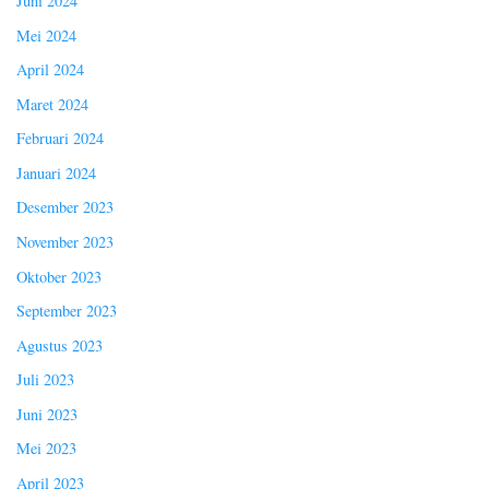
Juni 2024
Mei 2024
April 2024
Maret 2024
Februari 2024
Januari 2024
Desember 2023
November 2023
Oktober 2023
September 2023
Agustus 2023
Juli 2023
Juni 2023
Mei 2023
April 2023