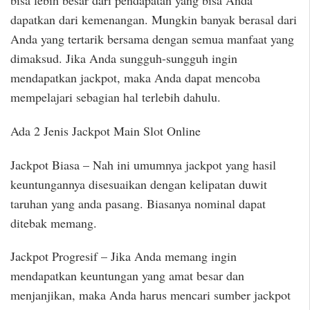
bisa lebih besar dari pendapatan yang bisa Anda
dapatkan dari kemenangan. Mungkin banyak berasal dari
Anda yang tertarik bersama dengan semua manfaat yang
dimaksud. Jika Anda sungguh-sungguh ingin
mendapatkan jackpot, maka Anda dapat mencoba
mempelajari sebagian hal terlebih dahulu.
Ada 2 Jenis Jackpot Main Slot Online
Jackpot Biasa – Nah ini umumnya jackpot yang hasil
keuntungannya disesuaikan dengan kelipatan duwit
taruhan yang anda pasang. Biasanya nominal dapat
ditebak memang.
Jackpot Progresif – Jika Anda memang ingin
mendapatkan keuntungan yang amat besar dan
menjanjikan, maka Anda harus mencari sumber jackpot