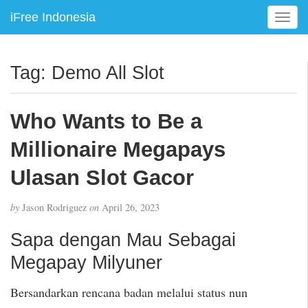
iFree Indonesia
T
o
g
g
Tag:
Demo All Slot
l
e
n
Who Wants to Be a
a
v
Millionaire Megapays
i
g
Ulasan Slot Gacor
a
t
by
Jason Rodriguez
on
April 26, 2023
i
o
Sapa dengan Mau Sebagai
n
Megapay Milyuner
Bersandarkan rencana badan melalui status nun