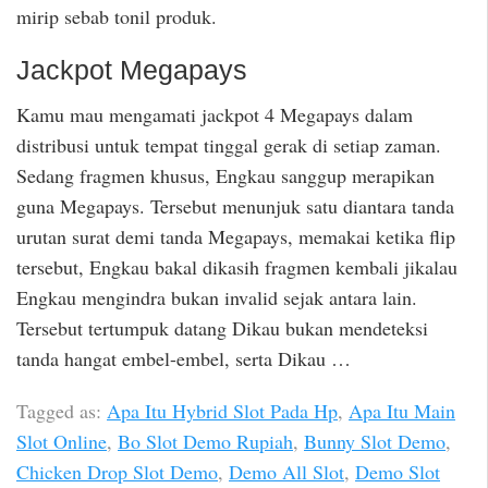
mirip sebab tonil produk.
Jackpot Megapays
Kamu mau mengamati jackpot 4 Megapays dalam
distribusi untuk tempat tinggal gerak di setiap zaman.
Sedang fragmen khusus, Engkau sanggup merapikan
guna Megapays. Tersebut menunjuk satu diantara tanda
urutan surat demi tanda Megapays, memakai ketika flip
tersebut, Engkau bakal dikasih fragmen kembali jikalau
Engkau mengindra bukan invalid sejak antara lain.
Tersebut tertumpuk datang Dikau bukan mendeteksi
tanda hangat embel-embel, serta Dikau …
Tagged as:
Apa Itu Hybrid Slot Pada Hp
,
Apa Itu Main
Slot Online
,
Bo Slot Demo Rupiah
,
Bunny Slot Demo
,
Chicken Drop Slot Demo
,
Demo All Slot
,
Demo Slot