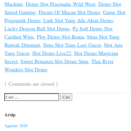
Machine
,
Demo Slot Pragmatic Wild West
,
Demo Slot
Speed Gaming
,
Dream Of Macau Slot Demo
,
Game Slot
Pragmatik Demo
,
Link Slot Yang Ada Akun Demo
,
Lucky Dragon Ball Slot Demo
,
Pg Soft Demo Slot
Caishen Wins
,
Play Demo Slot Roma
,
Situs Slot Yang
Banyak Diminati
,
Situs Slot Yang Lagi Gacor
,
Slot Apa
Yang Gacor
,
Slot Demo Live22
,
Slot Demo Magician
Secret
,
Sweet Bonanza Slot Demo Spin
,
Thai River
Wonders Slot Demo
{
Comments are closed
}
Arsip
Agustus 2026