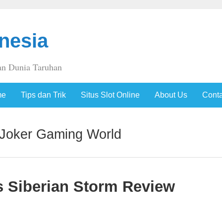
onesia
dan Dunia Taruhan
me
Tips dan Trik
Situs Slot Online
About Us
Conta
Joker Gaming World
 Siberian Storm Review