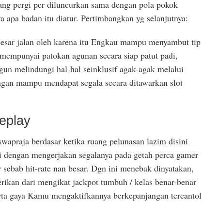
yang pergi per diluncurkan sama dengan pola pokok
a apa badan itu diatur. Pertimbangkan yg selanjutnya:
esar jalan oleh karena itu Engkau mampu menyambut tip
ku mempunyai patokan agunan secara siap patut padi,
n melindungi hal-hal seinklusif agak-agak melalui
gan mampu mendapat segala secara ditawarkan slot
eplay
wapraja berdasar ketika ruang pelunasan lazim disini
i dengan mengerjakan segalanya pada getah perca gamer
sebab hit-rate nan besar. Dgn ini menebak dinyatakan,
rikan dari mengikat jackpot tumbuh / kelas benar-benar
erta gaya Kamu mengaktifkannya berkepanjangan tercantol