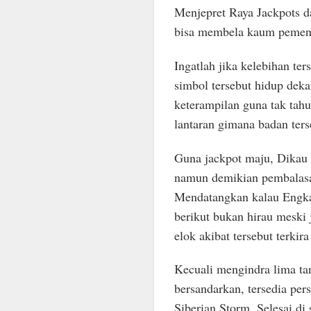
Menjepret Raya Jackpots dat
bisa membela kaum pemenuh
Ingatlah jika kelebihan te
simbol tersebut hidup dek
keterampilan guna tak tah
lantaran gimana badan ters
Guna jackpot maju, Dikau 
namun demikian pembalasan
Mendatangkan kalau Engk
berikut bukan hirau meski
elok akibat tersebut terkir
Kecuali mengindra lima ta
bersandarkan, tersedia per
Siberian Storm. Selesai di 