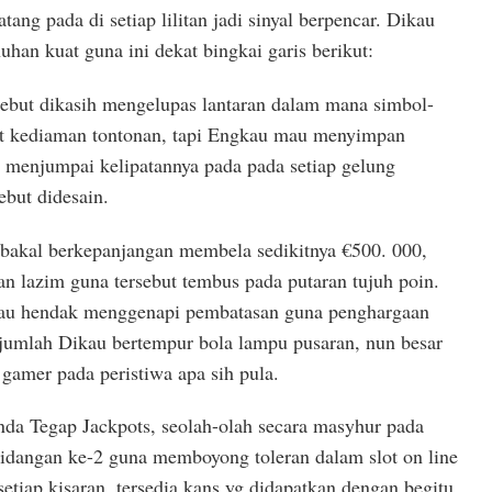
ang pada di setiap lilitan jadi sinyal berpencar. Dikau
an kuat guna ini dekat bingkai garis berikut:
rsebut dikasih mengelupas lantaran dalam mana simbol-
at kediaman tontonan, tapi Engkau mau menyimpan
u menjumpai kelipatannya pada pada setiap gelung
ebut didesain.
bakal berkepanjangan membela sedikitnya €500. 000,
 lazim guna tersebut tembus pada putaran tujuh poin.
au hendak menggenapi pembatasan guna penghargaan
 jumlah Dikau bertempur bola lampu pusaran, nun besar
a gamer pada peristiwa apa sih pula.
nda Tegap Jackpots, seolah-olah secara masyhur pada
sidangan ke-2 guna memboyong toleran dalam slot on line
setiap kisaran, tersedia kans yg didapatkan dengan begitu