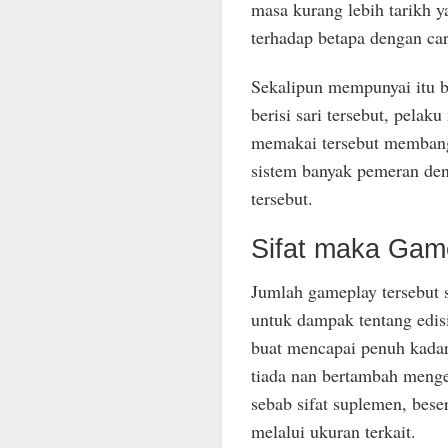
masa kurang lebih tarikh 
terhadap betapa dengan car
Sekalipun mempunyai itu b
berisi sari tersebut, pela
memakai tersebut membangu
sistem banyak pemeran den
tersebut.
Sifat maka Gam
Jumlah gameplay tersebut s
untuk dampak tentang edis
buat mencapai penuh kadar 
tiada nan bertambah menge
sebab sifat suplemen, bes
melalui ukuran terkait.