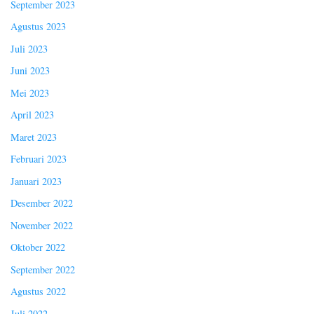
September 2023
Agustus 2023
Juli 2023
Juni 2023
Mei 2023
April 2023
Maret 2023
Februari 2023
Januari 2023
Desember 2022
November 2022
Oktober 2022
September 2022
Agustus 2022
Juli 2022