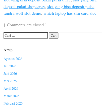
deposit pakai shopeepay
,
slot yang bisa deposit pulsa
,
tundra wolf slot demo
,
which laptop has sim card slot
{
Comments are closed
}
Arsip
Agustus 2026
Juli 2026
Juni 2026
Mei 2026
April 2026
Maret 2026
Februari 2026