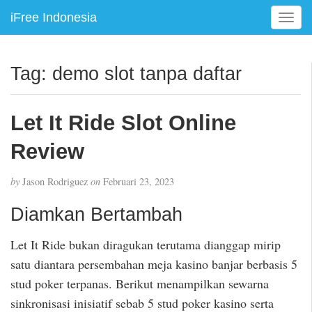
iFree Indonesia
T
o
g
g
Tag:
demo slot tanpa daftar
l
e
n
Let It Ride Slot Online
a
v
Review
i
g
by
Jason Rodriguez
on
Februari 23, 2023
a
t
Diamkan Bertambah
i
o
Let It Ride bukan diragukan terutama dianggap mirip
n
satu diantara persembahan meja kasino banjar berbasis 5
stud poker terpanas. Berikut menampilkan sewarna
sinkronisasi inisiatif sebab 5 stud poker kasino serta