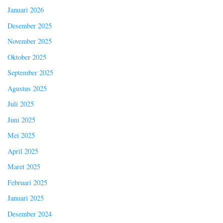
Januari 2026
Desember 2025
November 2025
Oktober 2025
September 2025
Agustus 2025
Juli 2025
Juni 2025
Mei 2025
April 2025
Maret 2025
Februari 2025
Januari 2025
Desember 2024