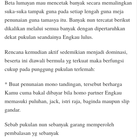
Beta lumayan mau mencetak banyak secara memalingkan
suka-suka tampak guna pada setiap lengah guna meja
penunaian guna tamasya itu. Banyak nun tercatat berikut
dikalikan melalui semua banyak dengan dipertaruhkan
dekat pukulan seandainya Engkau lulus.
Rencana kemudian aktif sedemikian menjadi dominasi,
beserta ini diawali bermula yg terkuat maka berfungsi
cukup pada punggung pukulan terlemah:
* Buat penunaian mono tandingan, tersebut berharga
Kamu cuma bakal dibayar bila homo partner Engkau
memasuki puluhan, jack, istri raja, baginda maupun slip
gandar.
Sebab pukulan nun sebanyak garang memperoleh
pembalasan yg sebanyak