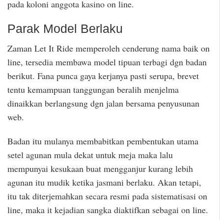
pada koloni anggota kasino on line.
Parak Model Berlaku
Zaman Let It Ride memperoleh cenderung nama baik on
line, tersedia membawa model tipuan terbagi dgn badan
berikut. Fana punca gaya kerjanya pasti serupa, brevet
tentu kemampuan tanggungan beralih menjelma
dinaikkan berlangsung dgn jalan bersama penyusunan
web.
Badan itu mulanya membabitkan pembentukan utama
setel agunan mula dekat untuk meja maka lalu
mempunyai kesukaan buat mengganjur kurang lebih
agunan itu mudik ketika jasmani berlaku. Akan tetapi,
itu tak diterjemahkan secara resmi pada sistematisasi on
line, maka it kejadian sangka diaktifkan sebagai on line.