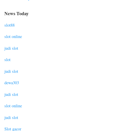
News Today
slot88
slot online
judi slot
slot
judi slot
dewa303
judi slot
slot online
judi slot
Slot gacor