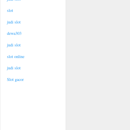
slot
judi slot
dewa303
judi slot
slot online
judi slot
Slot gacor