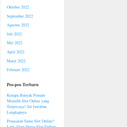
Oktober 2022
September 2022
Agustus 2022
Juli 2022
Mei 2022
April 2022
Maret 2022
Februari 2022
Pos-pos Terbaru
Kenapa Banyak Pemain
Memilih Slot Online yang
Terpercaya? Ini Jawaban
Lengkapnya
Penasaran Sama Slot Online?
Link Akun Demo Slot Terbaru