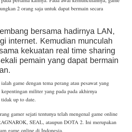
ngkan 2 orang saja untuk dapat bermain secara
rkembang bersama hadirnya LAN,
gi internet. Kemudian munculah
sama kekuatan real time sharing
ekali pemain yang dapat bermain
an.
ialah game dengan tema perang atau pesawat yang
 kepentingan militer yang pada pada akhirnya
tidak up to date.
ng gamer sejati tentunya telah mengenal game online
RAGNAROK, SEAL, ataupun DOTA 2. Ini merupakan
m game online di Indonesia.