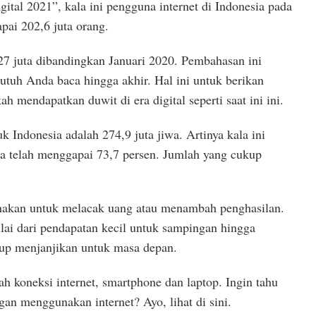
gital 2021”, kala ini pengguna internet di Indonesia pada
pai 202,6 juta orang.
27 juta dibandingkan Januari 2020. Pembahasan ini
utuh Anda baca hingga akhir. Hal ini untuk berikan
 mendapatkan duwit di era digital seperti saat ini ini.
Indonesia adalah 274,9 juta jiwa. Artinya kala ini
ia telah menggapai 73,7 persen. Jumlah yang cukup
gunakan untuk melacak uang atau menambah penghasilan.
i dari pendapatan kecil untuk sampingan hingga
up menjanjikan untuk masa depan.
h koneksi internet, smartphone dan laptop. Ingin tahu
an menggunakan internet? Ayo, lihat di sini.