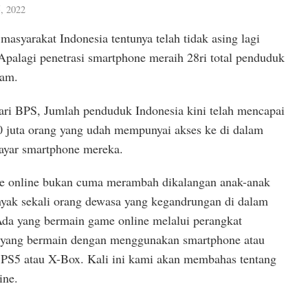
, 2022
masyarakat Indonesia tentunya telah tidak asing lagi
palagi penetrasi smartphone meraih 28ri total penduduk
lam.
dari BPS, Jumlah penduduk Indonesia kini telah mencapai
0 juta orang yang udah mempunyai akses ke di dalam
layar smartphone mereka.
e online bukan cuma merambah dikalangan anak-anak
anyak sekali orang dewasa yang kegandrungan di dalam
da yang bermain game online melalui perangkat
 yang bermain dengan menggunakan smartphone atau
a PS5 atau X-Box. Kali ini kami akan membahas tentang
ine.