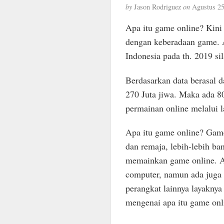
by
Jason Rodriguez
on
Agustus 25
Apa itu game online? Kini 
dengan keberadaan game. A
Indonesia pada th. 2019 si
Berdasarkan data berasal 
270 Juta jiwa. Maka ada 8
permainan online melalui 
Apa itu game online? Gam
dan remaja, lebih-lebih b
memainkan game online. A
computer, namun ada juga
perangkat lainnya layakny
mengenai apa itu game onl