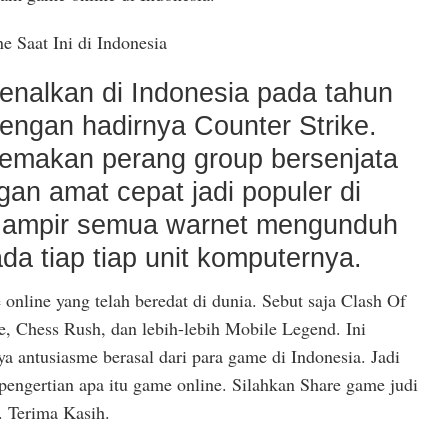
 Saat Ini di Indonesia
enalkan di Indonesia pada tahun
ngan hadirnya Counter Strike.
emakan perang group bersenjata
gan amat cepat jadi populer di
 Hampir semua warnet mengunduh
da tiap tiap unit komputernya.
 online yang telah beredat di dunia. Sebut saja Clash Of
 Chess Rush, dan lebih-lebih Mobile Legend. Ini
 antusiasme berasal dari para game di Indonesia. Jadi
pengertian apa itu game online. Silahkan Share game judi
 Terima Kasih.