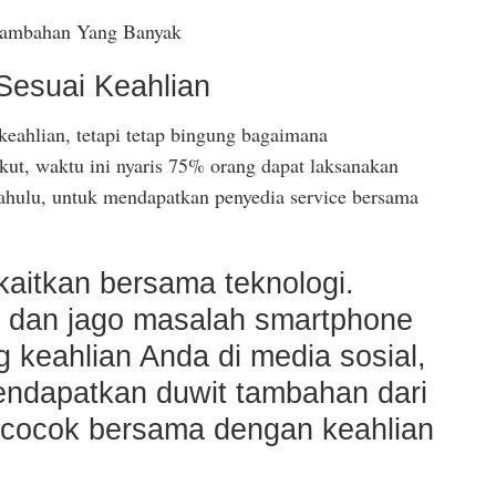
Tambahan Yang Banyak
Sesuai Keahlian
eahlian, tetapi tetap bingung bagaimana
ut, waktu ini nyaris 75% orang dapat laksanakan
dahulu, untuk mendapatkan penyedia service bersama
kaitkan bersama teknologi.
 dan jago masalah smartphone
g keahlian Anda di media sosial,
endapatkan duwit tambahan dari
 cocok bersama dengan keahlian