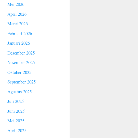
Mei 2026
April 2026
Maret 2026
Februari 2026
Januari 2026
Desember 2025
November 2025
Oktober 2025
September 2025
Agustus 2025
Juli 2025
Juni 2025
Mei 2025
April 2025