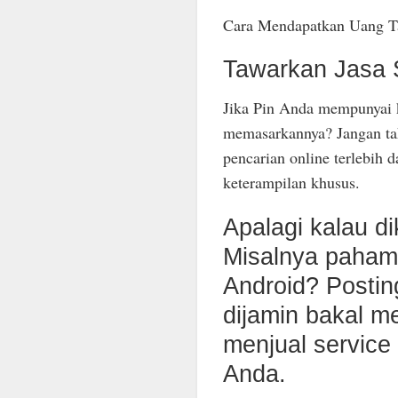
Cara Mendapatkan Uang 
Tawarkan Jasa 
Jika Pin Anda mempunyai k
memasarkannya? Jangan tak
pencarian online terlebih 
keterampilan khusus.
Apalagi kalau di
Misalnya paham
Android? Postin
dijamin bakal m
menjual service
Anda.