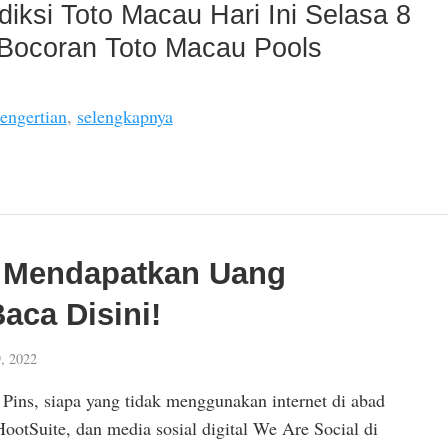
diksi Toto Macau Hari Ini Selasa 8
 Bocoran Toto Macau Pools
engertian
,
selengkapnya
 Mendapatkan Uang
ca Disini!
, 2022
ins, siapa yang tidak menggunakan internet di abad
HootSuite, dan media sosial digital We Are Social di