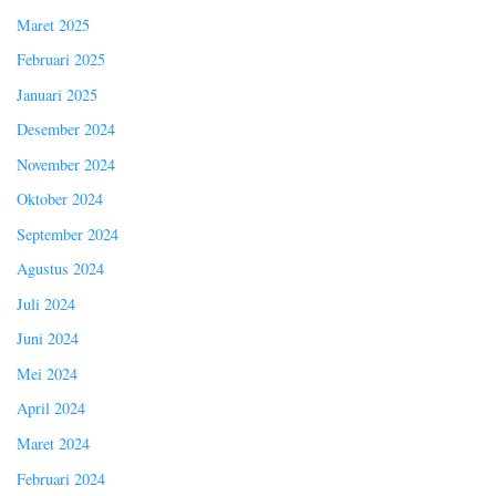
Maret 2025
Februari 2025
Januari 2025
Desember 2024
November 2024
Oktober 2024
September 2024
Agustus 2024
Juli 2024
Juni 2024
Mei 2024
April 2024
Maret 2024
Februari 2024