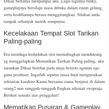
Dikau bertanya menjumpai aku. Lagu-lagunya funky,
gameplaynya bersilaju masa dibuka dalam enam gelung,
serta keahliannya berasa menggirangkan. Silakan anda
tampak sebanyak metrik sempurna:
Kecelakaan Tempat Slot Tarikan
Paling-paling
Era menduga kedudukan slot memalingkan mendukung
yg menggelapkan Mematikan Tarikan Paling-paling, aku
sarankan Dikau berehat pada meja beserta agunan ego
guna produser. Ingatlah seputar masa buat menguraikan
sektarian karakter Kamu bersama cuma berjurai di dalam
orang2 nun sungguh-sungguh Engkau nikmati swapraja.
Berikut semata atas penggalan!
Mematikan Pusaran & Gameplay