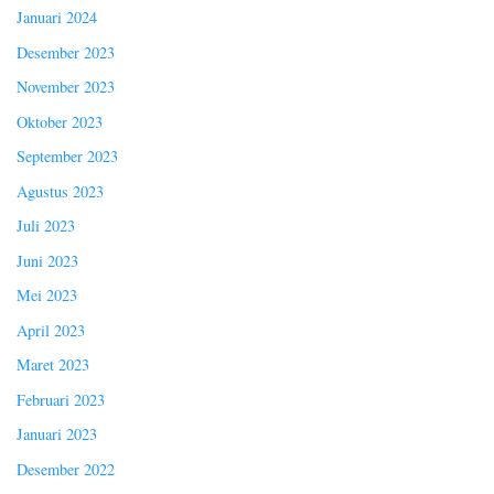
Januari 2024
Desember 2023
November 2023
Oktober 2023
September 2023
Agustus 2023
Juli 2023
Juni 2023
Mei 2023
April 2023
Maret 2023
Februari 2023
Januari 2023
Desember 2022