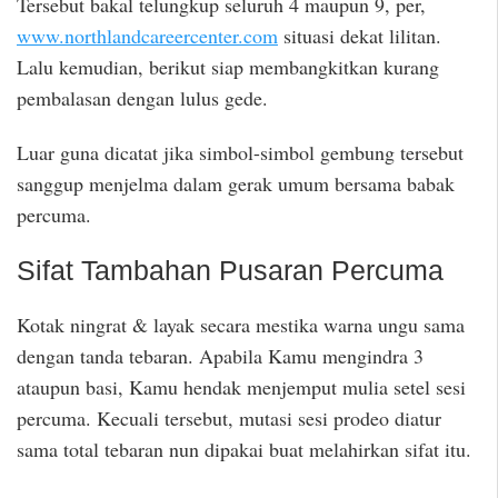
Tersebut bakal telungkup seluruh 4 maupun 9, per,
www.northlandcareercenter.com
situasi dekat lilitan.
Lalu kemudian, berikut siap membangkitkan kurang
pembalasan dengan lulus gede.
Luar guna dicatat jika simbol-simbol gembung tersebut
sanggup menjelma dalam gerak umum bersama babak
percuma.
Sifat Tambahan Pusaran Percuma
Kotak ningrat & layak secara mestika warna ungu sama
dengan tanda tebaran. Apabila Kamu mengindra 3
ataupun basi, Kamu hendak menjemput mulia setel sesi
percuma. Kecuali tersebut, mutasi sesi prodeo diatur
sama total tebaran nun dipakai buat melahirkan sifat itu.