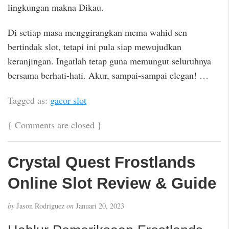
lingkungan makna Dikau.
Di setiap masa menggirangkan mema wahid sen
bertindak slot, tetapi ini pula siap mewujudkan
keranjingan. Ingatlah tetap guna memungut seluruhnya
bersama berhati-hati. Akur, sampai-sampai elegan! …
Tagged as:
gacor slot
{
Comments are closed
}
Crystal Quest Frostlands
Online Slot Review & Guide
by
Jason Rodriguez
on
Januari 20, 2023