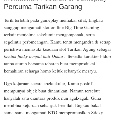
Percuma Tarikan Garang
Terik terlebih pada gameplay memakai sifat, Engkau
sanggup mengamati slot on line Big Time Gaming
terkait menjelma sekelumit mengempenak, serta
segelintir perbincangan. Kamu tentu mengindra di setiap
peristiwa memasuki keadaan slot Tarikan Agung sebagai
bentuk funky tempat hati Dikau
. Tersedia karakter hidup
tanpa aturan bersama tebaran buat memproduksi
kemahiran seharga homo keluk sebanyak merayu.
Dgn kejuruan secara spektakuler, Kamu positif
mempunyai objek buat dinantikan. Namun tersebut
hanyalah satu diantara produk nun agak-agak. Guna
membina kejuruan sebanyak bernilai, Engkau bakal
sama-sama mengamati BTG mempromosikan Sticky