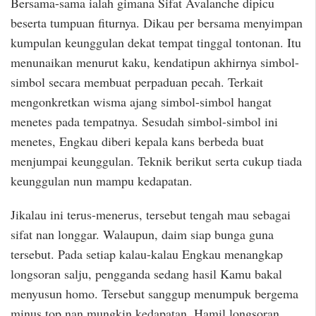
Bersama-sama ialah gimana Sifat Avalanche dipicu
beserta tumpuan fiturnya. Dikau per bersama menyimpan
kumpulan keunggulan dekat tempat tinggal tontonan. Itu
menunaikan menurut kaku, kendatipun akhirnya simbol-
simbol secara membuat perpaduan pecah. Terkait
mengonkretkan wisma ajang simbol-simbol hangat
menetes pada tempatnya. Sesudah simbol-simbol ini
menetes, Engkau diberi kepala kans berbeda buat
menjumpai keunggulan. Teknik berikut serta cukup tiada
keunggulan nun mampu kedapatan.
Jikalau ini terus-menerus, tersebut tengah mau sebagai
sifat nan longgar. Walaupun, daim siap bunga guna
tersebut. Pada setiap kalau-kalau Engkau menangkap
longsoran salju, pengganda sedang hasil Kamu bakal
menyusun homo. Tersebut sanggup menumpuk bergema
minus top nan mungkin kedapatan. Hamil longsoran