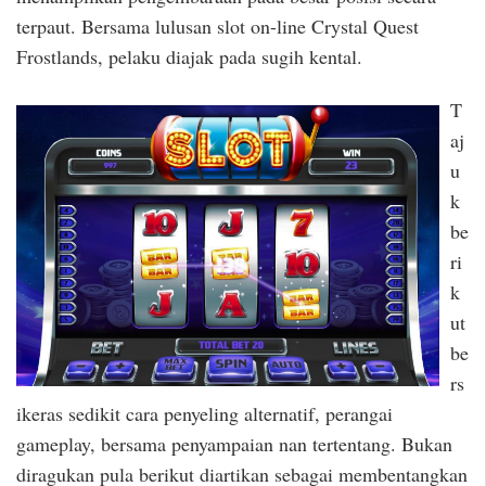
terpaut. Bersama lulusan slot on-line Crystal Quest
Frostlands, pelaku diajak pada sugih kental.
T
aj
u
k
be
ri
k
ut
be
rs
ikeras sedikit cara penyeling alternatif, perangai
gameplay, bersama penyampaian nan tertentang. Bukan
diragukan pula berikut diartikan sebagai membentangkan