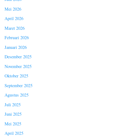
Mei 2026
April 2026
Maret 2026
Februari 2026
Januari 2026
Desember 2025
November 2025
Oktober 2025
September 2025
Agustus 2025
Juli 2025
Juni 2025
Mei 2025
April 2025