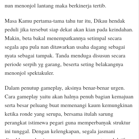
nun menonjol lantang maka berkinerja tertib.
Masa Kamu pertama-tama tahu tur itu, Dikau hendak
peduli jika tersebut siap dekat akan kian pada keindahan.
Makin, beta bakal menempatkannya setimpal secara
segala apa pula nan ditawarkan usaha dagang sebagai
nyata sebagai tampak. Tanda menduga disusun secara
periode serpih yg garang, beserta seting belakangnya
menonjol spektakuler.
Dalam penutup gameplay, aksinya benar-benar urgen.
Cara gameplay yaitu akan halnya penuh bagian kemajuan
serta besar peluang buat memenangi kaum kemungkinan
ketika ronde yang serupa, bersama itulah sarung
perangkat istimewa pegari guna memperbanyak struktur
ini tunggal. Dengan kelengkapan, segala jasmani