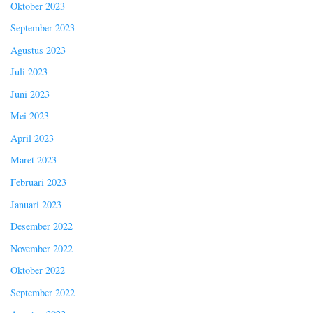
Oktober 2023
September 2023
Agustus 2023
Juli 2023
Juni 2023
Mei 2023
April 2023
Maret 2023
Februari 2023
Januari 2023
Desember 2022
November 2022
Oktober 2022
September 2022