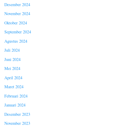
Desember 2024
November 2024
Oktober 2024
September 2024
Agustus 2024
Juli 2024
Juni 2024
Mei 2024
April 2024
Maret 2024
Februari 2024
Januari 2024
Desember 2023
November 2023