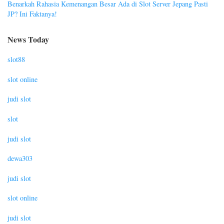
Benarkah Rahasia Kemenangan Besar Ada di Slot Server Jepang Pasti
JP? Ini Faktanya!
News Today
slot88
slot online
judi slot
slot
judi slot
dewa303
judi slot
slot online
judi slot