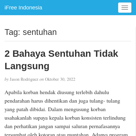
iFree Indonesia
T
o
g
g
Tag:
sentuhan
l
e
n
2 Bahaya Sentuhan Tidak
a
v
Langsung
i
g
by
Jason Rodriguez
on
Oktober 30, 2022
a
t
Apabila korban hendak diusung terlebih dahulu
i
pendarahan harus dihentikan dan juga tulang- tulang
o
yang patah dibidai. Dalam mengusung korban
n
usahakanlah supaya kepala korban konsisten terlindung
dan perhatikan jangan sampai saluran pernafasannya
tersumbat oleh kotoran atau muntahan. Adanya program