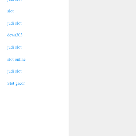
slot
judi slot
dewa303
judi slot
slot online
judi slot
Slot gacor