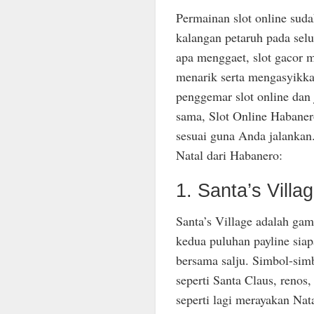
Permainan slot online sudah
kalangan petaruh pada selu
apa menggaet, slot gacor
menarik serta mengasyikk
penggemar slot online dan
sama, Slot Online Habane
sesuai guna Anda jalankan
Natal dari Habanero:
1. Santa’s Villa
Santa’s Village adalah ga
kedua puluhan payline sia
bersama salju. Simbol-simb
seperti Santa Claus, reno
seperti lagi merayakan Nata