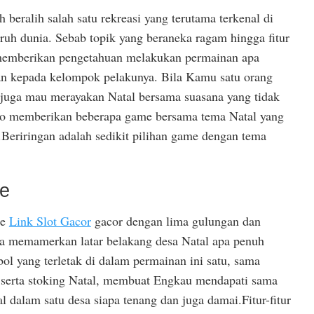
 beralih salah satu rekreasi yang terutama terkenal di
ruh dunia. Sebab topik yang beraneka ragam hingga fitur
 memberikan pengetahuan melakukan permainan apa
an kepada kelompok pelakunya. Bila Kamu satu orang
 juga mau merayakan Natal bersama suasana yang tidak
ro memberikan beberapa game bersama tema Natal yang
.Beriringan adalah sedikit pilihan game dengan tema
ge
me
Link Slot Gacor
gacor dengan lima gulungan dan
pa memamerkan latar belakang desa Natal apa penuh
ol yang terletak di dalam permainan ini satu, sama
s, serta stoking Natal, membuat Engkau mendapati sama
l dalam satu desa siapa tenang dan juga damai.Fitur-fitur