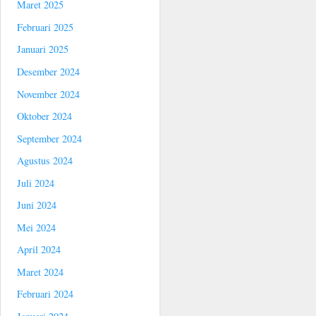
Maret 2025
Februari 2025
Januari 2025
Desember 2024
November 2024
Oktober 2024
September 2024
Agustus 2024
Juli 2024
Juni 2024
Mei 2024
April 2024
Maret 2024
Februari 2024