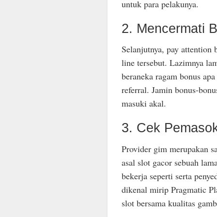
untuk para pelakunya.
2. Mencermati 
Selanjutnya, pay attention 
line tersebut. Lazimnya l
beraneka ragam bonus apa 
referral. Jamin bonus-bonu
masuki akal.
3. Cek Pemaso
Provider gim merupakan sa
asal slot gacor sebuah lam
bekerja seperti serta peny
dikenal mirip Pragmatic P
slot bersama kualitas gamb