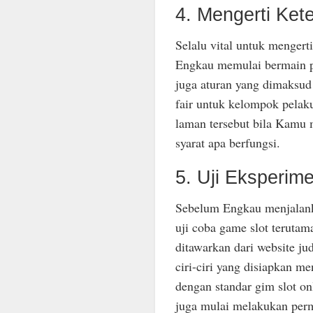
4. Mengerti Ket
Selalu vital untuk mengerti
Engkau memulai bermain pa
juga aturan yang dimaksu
fair untuk kelompok pelak
laman tersebut bila Kamu 
syarat apa berfungsi.
5. Uji Eksperim
Sebelum Engkau menjalank
uji coba game slot terutam
ditawarkan dari website ju
ciri-ciri yang disiapkan 
dengan standar gim slot on
juga mulai melakukan perm