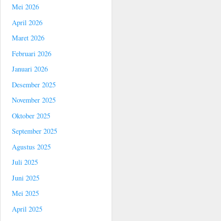
Mei 2026
April 2026
Maret 2026
Februari 2026
Januari 2026
Desember 2025
November 2025
Oktober 2025
September 2025
Agustus 2025
Juli 2025
Juni 2025
Mei 2025
April 2025