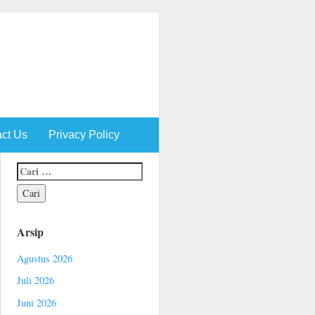
ct Us
Privacy Policy
Arsip
Agustus 2026
Juli 2026
Juni 2026