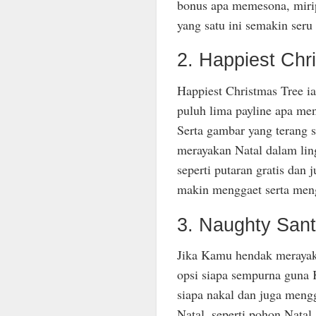
bonus apa memesona, mirip
yang satu ini semakin seru
2. Happiest Chr
Happiest Christmas Tree ia
puluh lima payline apa me
Serta gambar yang terang se
merayakan Natal dalam lin
seperti putaran gratis dan
makin menggaet serta men
3. Naughty San
Jika Kamu hendak merayaka
opsi siapa sempurna guna
siapa nakal dan juga men
Natal, seperti pohon Natal