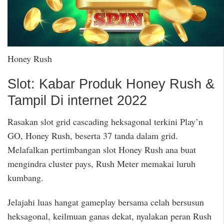
Honey Rush
Slot: Kabar Produk Honey Rush &
Tampil Di internet 2022
Rasakan slot grid cascading heksagonal terkini Play’n
GO, Honey Rush, beserta 37 tanda dalam grid.
Melafalkan pertimbangan slot Honey Rush ana buat
mengindra cluster pays, Rush Meter memakai luruh
kumbang.
Jelajahi luas hangat gameplay bersama celah bersusun
heksagonal, keilmuan ganas dekat, nyalakan peran Rush