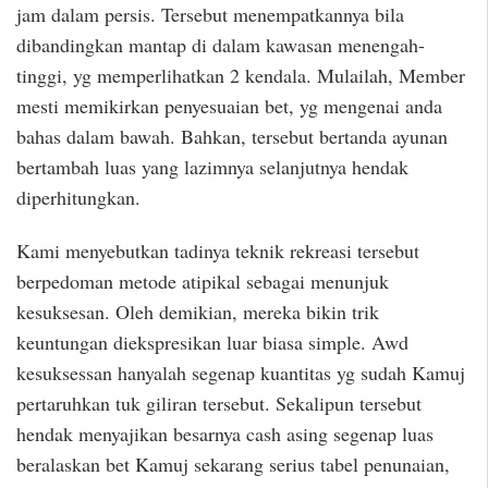
jam dalam persis. Tersebut menempatkannya bila
dibandingkan mantap di dalam kawasan menengah-
tinggi, yg memperlihatkan 2 kendala. Mulailah, Member
mesti memikirkan penyesuaian bet, yg mengenai anda
bahas dalam bawah. Bahkan, tersebut bertanda ayunan
bertambah luas yang lazimnya selanjutnya hendak
diperhitungkan.
Kami menyebutkan tadinya teknik rekreasi tersebut
berpedoman metode atipikal sebagai menunjuk
kesuksesan. Oleh demikian, mereka bikin trik
keuntungan diekspresikan luar biasa simple. Awd
kesuksessan hanyalah segenap kuantitas yg sudah Kamuj
pertaruhkan tuk giliran tersebut. Sekalipun tersebut
hendak menyajikan besarnya cash asing segenap luas
beralaskan bet Kamuj sekarang serius tabel penunaian,