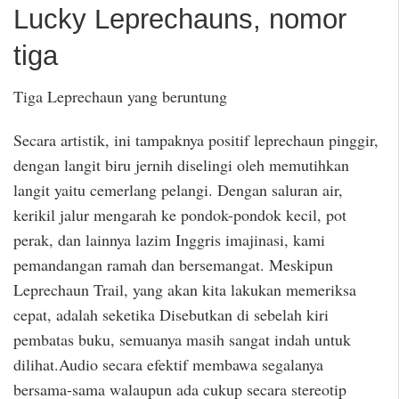
Lucky Leprechauns, nomor
tiga
Tiga Leprechaun yang beruntung
Secara artistik, ini tampaknya positif leprechaun pinggir,
dengan langit biru jernih diselingi oleh memutihkan
langit yaitu cemerlang pelangi. Dengan saluran air,
kerikil jalur mengarah ke pondok-pondok kecil, pot
perak, dan lainnya lazim Inggris imajinasi, kami
pemandangan ramah dan bersemangat. Meskipun
Leprechaun Trail, yang akan kita lakukan memeriksa
cepat, adalah seketika Disebutkan di sebelah kiri
pembatas buku, semuanya masih sangat indah untuk
dilihat.Audio secara efektif membawa segalanya
bersama-sama walaupun ada cukup secara stereotip