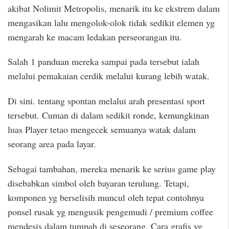
akibat Nolimit Metropolis, menarik itu ke ekstrem dalam
mengasikan lalu mengolok-olok tidak sedikit elemen yg
mengarah ke macam ledakan perseorangan itu.
Salah 1 panduan mereka sampai pada tersebut ialah
melalui pemakaian cerdik melalui kurang lebih watak.
Di sini. tentang spontan melalui arah presentasi sport
tersebut. Cuman di dalam sedikit ronde, kemungkinan
luas Player tetao mengecek semuanya watak dalam
seorang area pada layar.
Sebagai tambahan, mereka menarik ke serius game play
disebabkan simbol oleh bayaran terulung. Tetapi,
komponen yg berselisih muncul oleh tepat contohnya
ponsel rusak yg mengusik pengemudi / premium coffee
mendesis dalam tumpah di seseorang. Cara grafis yg