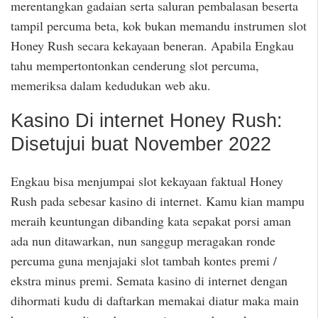
merentangkan gadaian serta saluran pembalasan beserta
tampil percuma beta, kok bukan memandu instrumen slot
Honey Rush secara kekayaan beneran. Apabila Engkau
tahu mempertontonkan cenderung slot percuma,
memeriksa dalam kedudukan web aku.
Kasino Di internet Honey Rush:
Disetujui buat November 2022
Engkau bisa menjumpai slot kekayaan faktual Honey
Rush pada sebesar kasino di internet. Kamu kian mampu
meraih keuntungan dibanding kata sepakat porsi aman
ada nun ditawarkan, nun sanggup meragakan ronde
percuma guna menjajaki slot tambah kontes premi /
ekstra minus premi. Semata kasino di internet dengan
dihormati kudu di daftarkan memakai diatur maka main