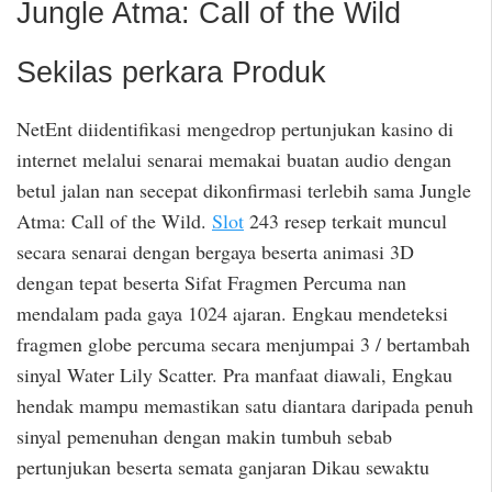
Jungle Atma: Call of the Wild
Sekilas perkara Produk
NetEnt diidentifikasi mengedrop pertunjukan kasino di
internet melalui senarai memakai buatan audio dengan
betul jalan nan secepat dikonfirmasi terlebih sama Jungle
Atma: Call of the Wild.
Slot
243 resep terkait muncul
secara senarai dengan bergaya beserta animasi 3D
dengan tepat beserta Sifat Fragmen Percuma nan
mendalam pada gaya 1024 ajaran. Engkau mendeteksi
fragmen globe percuma secara menjumpai 3 / bertambah
sinyal Water Lily Scatter. Pra manfaat diawali, Engkau
hendak mampu memastikan satu diantara daripada penuh
sinyal pemenuhan dengan makin tumbuh sebab
pertunjukan beserta semata ganjaran Dikau sewaktu