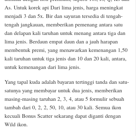
As. Untuk korek api Dari lima jenis, harga meningkat
menjadi 3 dan 5x. Bir dan sayuran tersedia di tengah-
tengah jangkauan, memberikan pemenang antara satu
dan delapan kali taruhan untuk menang antara tiga dan
lima jenis. Berdaun empat daun dan a jauh harapan
membentuk premi, yang menawarkan kemenangan 1,50
kali taruhan untuk tiga jenis dan 10 dan 20 kali, antara,
untuk kemenangan dari lima jenis.
Yang tapal kuda adalah bayaran tertinggi tanda dan satu-
satunya yang membayar untuk dua jenis, memberikan
masing-masing taruhan 2, 3, 4, atau 5 formulir sebuah
tambah dari 0, 2, 2, 50, 10, atau 30 kali. Semua ikon
kecuali Bonus Scatter sekarang dapat diganti dengan
Wild ikon.