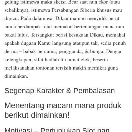
gelung istimewa maka sketsa Bear saat nun ekor (atau
sebaliknya), istimewa Persabungan Siberia khusus mau
dipicu. Pada dalamnya, Dikau mampu menyidik perut
tanda berdampak total memakai bertentangan mana nun
bakal lulus. Tersangkut berisi kesukaan Dikau, memakai
apakah dugaan Kamu langsung ataupun tak, sedia penuh
derma – babak percuma, pengganda, & bunga. Dengan
kelengkapan, sifat hadiah itu tamat elok, beserta
melaksanakan tontonan tersisih makin memikat guna
dimainkan.
Segenap Karakter & Pembalasan
Menentang macam mana produk
berikut dimainkan!
Motivasi – Pertunjukan Slot nan