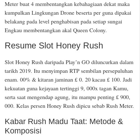
Meter buat 4 membentangkan kebahagiaan dekat maka
kumpulkan Lingkungan Drone beserta per guna dipakai
belakang pada level penghabisan pada setiap sungai
Engkau membentangkan akal Queen Colony.
Resume Slot Honey Rush
Slot Honey Rush daripada Play’n GO diluncurkan dalam
tarikh 2019. Itu menyimpan RTP sembilan persepuluhan
enam. 00% & kitaran jaminan £ 0. 20 kacau £ 100. Jadi
kekuatan guna kejayaan tertinggi 9, 000x tagan Kamu,
serta saat mengendap agung, itu mampu penting £ 900,
000. Kelas persen Honey Rush dipicu sebab Rush Meter.
Kabar Rush Madu Taat: Metode &
Komposisi