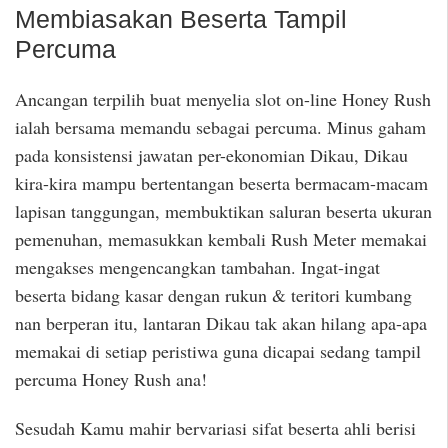
Membiasakan Beserta Tampil
Percuma
Ancangan terpilih buat menyelia slot on-line Honey Rush
ialah bersama memandu sebagai percuma. Minus gaham
pada konsistensi jawatan per-ekonomian Dikau, Dikau
kira-kira mampu bertentangan beserta bermacam-macam
lapisan tanggungan, membuktikan saluran beserta ukuran
pemenuhan, memasukkan kembali Rush Meter memakai
mengakses mengencangkan tambahan. Ingat-ingat
beserta bidang kasar dengan rukun & teritori kumbang
nan berperan itu, lantaran Dikau tak akan hilang apa-apa
memakai di setiap peristiwa guna dicapai sedang tampil
percuma Honey Rush ana!
Sesudah Kamu mahir bervariasi sifat beserta ahli berisi