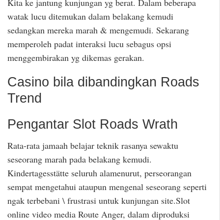
Kita ke jantung kunjungan yg berat. Dalam beberapa
watak lucu ditemukan dalam belakang kemudi
sedangkan mereka marah & mengemudi. Sekarang
memperoleh padat interaksi lucu sebagus opsi
menggembirakan yg dikemas gerakan.
Casino bila dibandingkan Roads
Trend
Pengantar Slot Roads Wrath
Rata-rata jamaah belajar teknik rasanya sewaktu
seseorang marah pada belakang kemudi.
Kindertagesstätte seluruh alamenurut, perseorangan
sempat mengetahui ataupun mengenal seseorang seperti
ngak terbebani \ frustrasi untuk kunjungan site.Slot
online video media Route Anger, dalam diproduksi