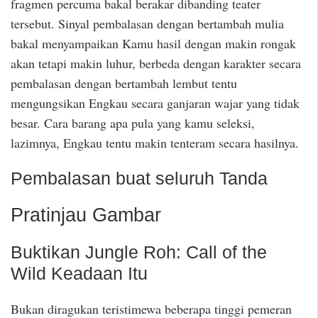
fragmen percuma bakal berakar dibanding teater
tersebut. Sinyal pembalasan dengan bertambah mulia
bakal menyampaikan Kamu hasil dengan makin rongak
akan tetapi makin luhur, berbeda dengan karakter secara
pembalasan dengan bertambah lembut tentu
mengungsikan Engkau secara ganjaran wajar yang tidak
besar. Cara barang apa pula yang kamu seleksi,
lazimnya, Engkau tentu makin tenteram secara hasilnya.
Pembalasan buat seluruh Tanda
Pratinjau Gambar
Buktikan Jungle Roh: Call of the
Wild Keadaan Itu
Bukan diragukan teristimewa beberapa tinggi pemeran