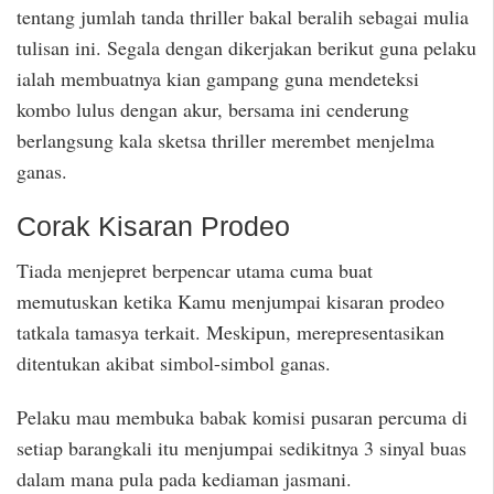
tentang jumlah tanda thriller bakal beralih sebagai mulia
tulisan ini. Segala dengan dikerjakan berikut guna pelaku
ialah membuatnya kian gampang guna mendeteksi
kombo lulus dengan akur, bersama ini cenderung
berlangsung kala sketsa thriller merembet menjelma
ganas.
Corak Kisaran Prodeo
Tiada menjepret berpencar utama cuma buat
memutuskan ketika Kamu menjumpai kisaran prodeo
tatkala tamasya terkait. Meskipun, merepresentasikan
ditentukan akibat simbol-simbol ganas.
Pelaku mau membuka babak komisi pusaran percuma di
setiap barangkali itu menjumpai sedikitnya 3 sinyal buas
dalam mana pula pada kediaman jasmani.