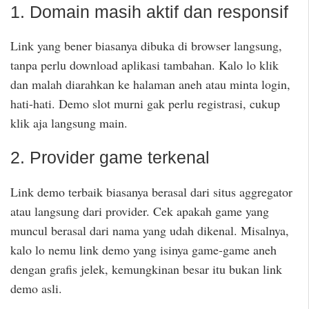
1. Domain masih aktif dan responsif
Link yang bener biasanya dibuka di browser langsung,
tanpa perlu download aplikasi tambahan. Kalo lo klik
dan malah diarahkan ke halaman aneh atau minta login,
hati-hati. Demo slot murni gak perlu registrasi, cukup
klik aja langsung main.
2. Provider game terkenal
Link demo terbaik biasanya berasal dari situs aggregator
atau langsung dari provider. Cek apakah game yang
muncul berasal dari nama yang udah dikenal. Misalnya,
kalo lo nemu link demo yang isinya game-game aneh
dengan grafis jelek, kemungkinan besar itu bukan link
demo asli.