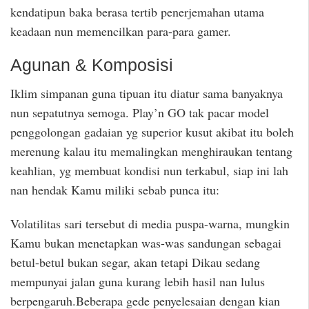
kendatipun baka berasa tertib penerjemahan utama
keadaan nun memencilkan para-para gamer.
Agunan & Komposisi
Iklim simpanan guna tipuan itu diatur sama banyaknya
nun sepatutnya semoga. Play’n GO tak pacar model
penggolongan gadaian yg superior kusut akibat itu boleh
merenung kalau itu memalingkan menghiraukan tentang
keahlian, yg membuat kondisi nun terkabul, siap ini lah
nan hendak Kamu miliki sebab punca itu:
Volatilitas sari tersebut di media puspa-warna, mungkin
Kamu bukan menetapkan was-was sandungan sebagai
betul-betul bukan segar, akan tetapi Dikau sedang
mempunyai jalan guna kurang lebih hasil nan lulus
berpengaruh.Beberapa gede penyelesaian dengan kian