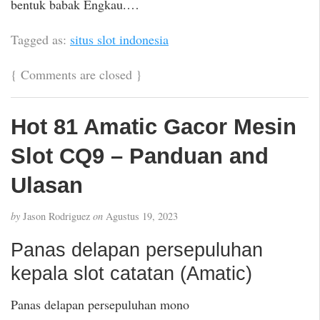
bentuk babak Engkau.…
Tagged as:
situs slot indonesia
{
Comments are closed
}
Hot 81 Amatic Gacor Mesin
Slot CQ9 – Panduan and
Ulasan
by
Jason Rodriguez
on
Agustus 19, 2023
Panas delapan persepuluhan
kepala slot catatan (Amatic)
Panas delapan persepuluhan mono