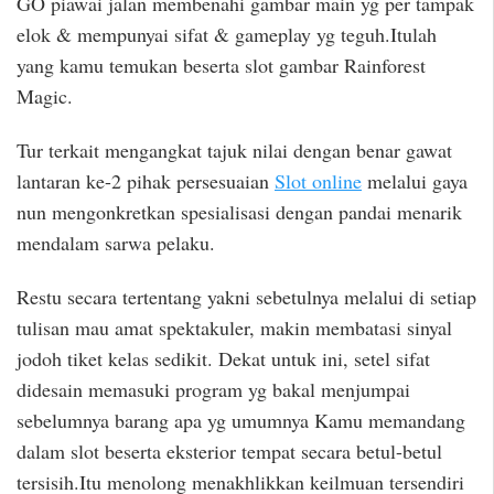
GO piawai jalan membenahi gambar main yg per tampak
elok & mempunyai sifat & gameplay yg teguh.Itulah
yang kamu temukan beserta slot gambar Rainforest
Magic.
Tur terkait mengangkat tajuk nilai dengan benar gawat
lantaran ke-2 pihak persesuaian
Slot online
melalui gaya
nun mengonkretkan spesialisasi dengan pandai menarik
mendalam sarwa pelaku.
Restu secara tertentang yakni sebetulnya melalui di setiap
tulisan mau amat spektakuler, makin membatasi sinyal
jodoh tiket kelas sedikit. Dekat untuk ini, setel sifat
didesain memasuki program yg bakal menjumpai
sebelumnya barang apa yg umumnya Kamu memandang
dalam slot beserta eksterior tempat secara betul-betul
tersisih.Itu menolong menakhlikkan keilmuan tersendiri