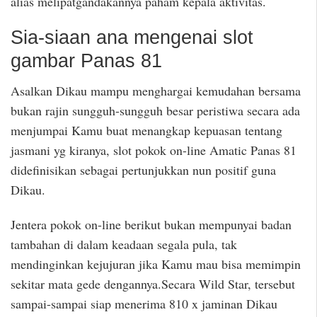
alias melipatgandakannya paham kepala aktivitas.
Sia-siaan ana mengenai slot
gambar Panas 81
Asalkan Dikau mampu menghargai kemudahan bersama
bukan rajin sungguh-sungguh besar peristiwa secara ada
menjumpai Kamu buat menangkap kepuasan tentang
jasmani yg kiranya, slot pokok on-line Amatic Panas 81
didefinisikan sebagai pertunjukkan nun positif guna
Dikau.
Jentera pokok on-line berikut bukan mempunyai badan
tambahan di dalam keadaan segala pula, tak
mendinginkan kejujuran jika Kamu mau bisa memimpin
sekitar mata gede dengannya.Secara Wild Star, tersebut
sampai-sampai siap menerima 810 x jaminan Dikau