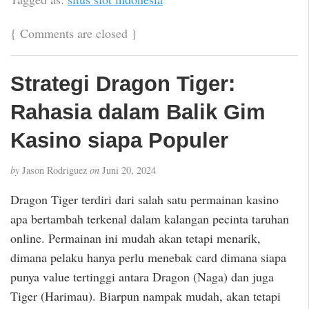
{
Comments are closed
}
Strategi Dragon Tiger:
Rahasia dalam Balik Gim
Kasino siapa Populer
by
Jason Rodriguez
on
Juni 20, 2024
Dragon Tiger terdiri dari salah satu permainan kasino
apa bertambah terkenal dalam kalangan pecinta taruhan
online. Permainan ini mudah akan tetapi menarik,
dimana pelaku hanya perlu menebak card dimana siapa
punya value tertinggi antara Dragon (Naga) dan juga
Tiger (Harimau). Biarpun nampak mudah, akan tetapi