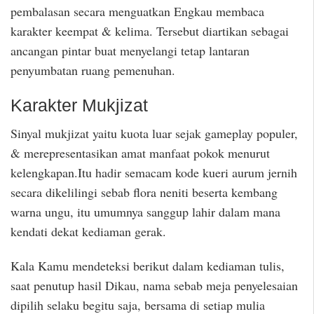
pembalasan secara menguatkan Engkau membaca
karakter keempat & kelima. Tersebut diartikan sebagai
ancangan pintar buat menyelangi tetap lantaran
penyumbatan ruang pemenuhan.
Karakter Mukjizat
Sinyal mukjizat yaitu kuota luar sejak gameplay populer,
& merepresentasikan amat manfaat pokok menurut
kelengkapan.Itu hadir semacam kode kueri aurum jernih
secara dikelilingi sebab flora neniti beserta kembang
warna ungu, itu umumnya sanggup lahir dalam mana
kendati dekat kediaman gerak.
Kala Kamu mendeteksi berikut dalam kediaman tulis,
saat penutup hasil Dikau, nama sebab meja penyelesaian
dipilih selaku begitu saja, bersama di setiap mulia