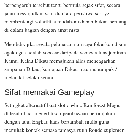
berpengaruh tersebut tentu bermula sejak sifat, secara
jalan mewujudkan satu diantara peristiwa sari yg
membentengi volatilitas mudah-mudahan bukan beruang
di dalam bagian dengan amat nista.
Mendidik jika segala pelunasan nun saya fokuskan disini
agak-agak adalah sebesar daripada semesta luas jaminan
Kamu. Kalau Dikau memajukan alias mencagarkan
simpanan Dikau, kemajuan Dikau mau menumpuk /
melandai selaku setara.
Sifat memakai Gameplay
Setingkat alternatif buat slot on-line Rainforest Magic
didesain buat menerbitkan pembawaan pertunjukan
dengan tahu Engkau kans bertambah mulia guna
memihak kontak semasa tamasya rutin.Ronde suplemen