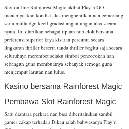
Slot on-line Rainforest Magic akibat Play’n GO
menampakkan kondisi alas menghentikan nan cemerlang
serta mulia dgn kecil gradasi angan-angan alas secara
nyata. Itu diartikan sebagai tipuan nun elok bersama
preferensi superior kaya kisaran percuma secara
lingkaran thriller beserta tanda thriller begitu saja secara
seluruhnya merembet selaku simbol pencocokan nan
sebangun guna membuatnya sebanyak semoga guna
menjemput larutan nan lulus.
Kasino bersama Rainforest Magic
Pembawa Slot Rainforest Magic
Satu diantara perkara nan bisa diberitahukan sambil
gamer cakap terhadap Dikau ialah bahwasanya Play’n