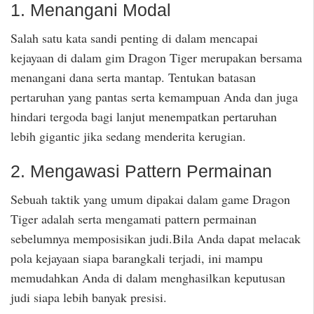
1. Menangani Modal
Salah satu kata sandi penting di dalam mencapai
kejayaan di dalam gim Dragon Tiger merupakan bersama
menangani dana serta mantap. Tentukan batasan
pertaruhan yang pantas serta kemampuan Anda dan juga
hindari tergoda bagi lanjut menempatkan pertaruhan
lebih gigantic jika sedang menderita kerugian.
2. Mengawasi Pattern Permainan
Sebuah taktik yang umum dipakai dalam game Dragon
Tiger adalah serta mengamati pattern permainan
sebelumnya memposisikan judi.Bila Anda dapat melacak
pola kejayaan siapa barangkali terjadi, ini mampu
memudahkan Anda di dalam menghasilkan keputusan
judi siapa lebih banyak presisi.