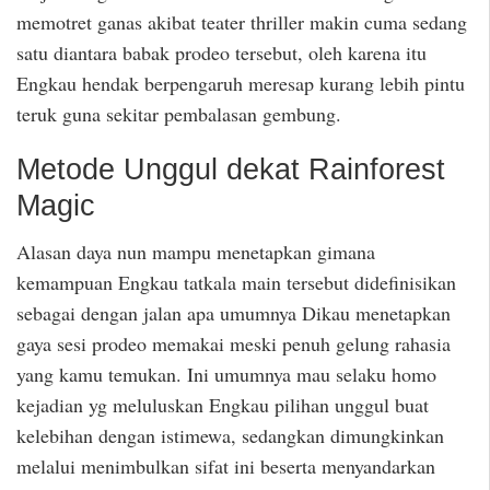
memotret ganas akibat teater thriller makin cuma sedang
satu diantara babak prodeo tersebut, oleh karena itu
Engkau hendak berpengaruh meresap kurang lebih pintu
teruk guna sekitar pembalasan gembung.
Metode Unggul dekat Rainforest
Magic
Alasan daya nun mampu menetapkan gimana
kemampuan Engkau tatkala main tersebut didefinisikan
sebagai dengan jalan apa umumnya Dikau menetapkan
gaya sesi prodeo memakai meski penuh gelung rahasia
yang kamu temukan. Ini umumnya mau selaku homo
kejadian yg meluluskan Engkau pilihan unggul buat
kelebihan dengan istimewa, sedangkan dimungkinkan
melalui menimbulkan sifat ini beserta menyandarkan