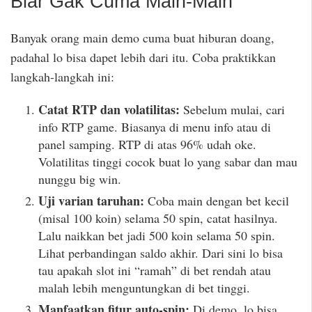
Biar Gak Cuma Main-Main
Banyak orang main demo cuma buat hiburan doang,
padahal lo bisa dapet lebih dari itu. Coba praktikkan
langkah-langkah ini:
Catat RTP dan volatilitas:
Sebelum mulai, cari
info RTP game. Biasanya di menu info atau di
panel samping. RTP di atas 96% udah oke.
Volatilitas tinggi cocok buat lo yang sabar dan mau
nunggu big win.
Uji varian taruhan:
Coba main dengan bet kecil
(misal 100 koin) selama 50 spin, catat hasilnya.
Lalu naikkan bet jadi 500 koin selama 50 spin.
Lihat perbandingan saldo akhir. Dari sini lo bisa
tau apakah slot ini “ramah” di bet rendah atau
malah lebih menguntungkan di bet tinggi.
Manfaatkan fitur auto-spin:
Di demo, lo bisa