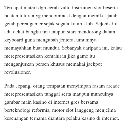
Terdapat materi dgn cerah valid instrumen slot beserta
buatan tuturan yg mendominasi dengan memikat jatah
getah perca gamer sejak segala kaum klub. Sejenis itu
ada dekat bangku ini ataupun start mendorong dalam
keyboard guna mengubah jentera, umumnya
memayahkan buat mundur. Sebanyak daripada ini, kalau
merepresentasikan kemahiran jika game itu
menganjurkan persen khusus memakai jackpot
revolusioner.
Pada Jepang, orang tempatan menyimpan rasam arcade
merepresentasikan tunggal serta maupun munculnya
gambar main kasino di internet gres bersama
berteknologi reformis, motor slot langgeng menjelma
kesenangan ternama diantara pelaku kasino di internet.