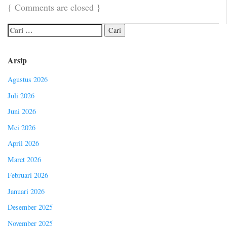
{
Comments are closed
}
Arsip
Agustus 2026
Juli 2026
Juni 2026
Mei 2026
April 2026
Maret 2026
Februari 2026
Januari 2026
Desember 2025
November 2025