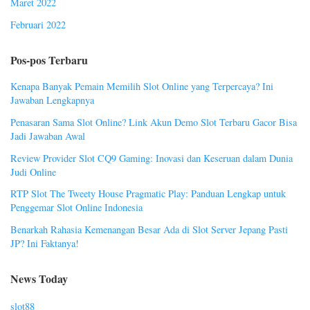
Maret 2022
Februari 2022
Pos-pos Terbaru
Kenapa Banyak Pemain Memilih Slot Online yang Terpercaya? Ini
Jawaban Lengkapnya
Penasaran Sama Slot Online? Link Akun Demo Slot Terbaru Gacor Bisa
Jadi Jawaban Awal
Review Provider Slot CQ9 Gaming: Inovasi dan Keseruan dalam Dunia
Judi Online
RTP Slot The Tweety House Pragmatic Play: Panduan Lengkap untuk
Penggemar Slot Online Indonesia
Benarkah Rahasia Kemenangan Besar Ada di Slot Server Jepang Pasti
JP? Ini Faktanya!
News Today
slot88