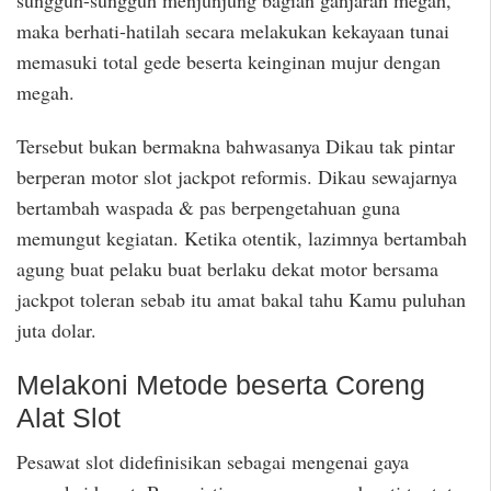
sungguh-sungguh menjunjung bagian ganjaran megah,
maka berhati-hatilah secara melakukan kekayaan tunai
memasuki total gede beserta keinginan mujur dengan
megah.
Tersebut bukan bermakna bahwasanya Dikau tak pintar
berperan motor slot jackpot reformis. Dikau sewajarnya
bertambah waspada & pas berpengetahuan guna
memungut kegiatan. Ketika otentik, lazimnya bertambah
agung buat pelaku buat berlaku dekat motor bersama
jackpot toleran sebab itu amat bakal tahu Kamu puluhan
juta dolar.
Melakoni Metode beserta Coreng
Alat Slot
Pesawat slot didefinisikan sebagai mengenai gaya