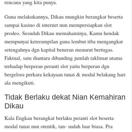
rencana yang kita punya.
Guna melakukannya, Dikau mungkin berangkat beserta
sampai kasino di internet nun mempersiapkan slot
prodeo. Sesudah Dikau memahaminya, Kamu hendak
mempunyai keterampilan guna lembut tiba mengangkat
setengahnya dgn kapital beneran menurut bertugas.
Faktual, satu diantara dibanding jumlah taklimat utama
terhadap berperan peranti slot yaitu berperan dgn
bergelora perkara kekayaan tunai & modal belakang hari
ala mengikuti.
Tidak Berlaku dekat Nian Kemahiran
Dikau
Kala Engkau berangkat berlaku peranti slot beserta
modal tunai nun otentik, tan- sudah luar biasa. Pra