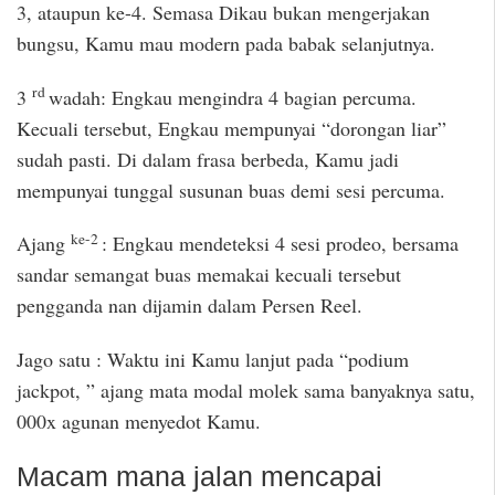
3, ataupun ke-4. Semasa Dikau bukan mengerjakan
bungsu, Kamu mau modern pada babak selanjutnya.
rd
3
wadah: Engkau mengindra 4 bagian percuma.
Kecuali tersebut, Engkau mempunyai “dorongan liar”
sudah pasti. Di dalam frasa berbeda, Kamu jadi
mempunyai tunggal susunan buas demi sesi percuma.
ke-2
Ajang
: Engkau mendeteksi 4 sesi prodeo, bersama
sandar semangat buas memakai kecuali tersebut
pengganda nan dijamin dalam Persen Reel.
Jago satu
: Waktu ini Kamu lanjut pada “podium
jackpot, ” ajang mata modal molek sama banyaknya satu,
000x agunan menyedot Kamu.
Macam mana jalan mencapai