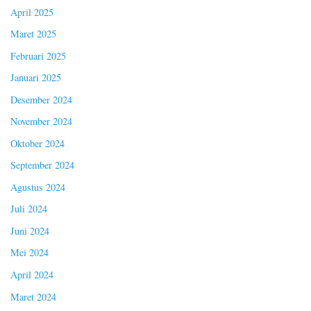
April 2025
Maret 2025
Februari 2025
Januari 2025
Desember 2024
November 2024
Oktober 2024
September 2024
Agustus 2024
Juli 2024
Juni 2024
Mei 2024
April 2024
Maret 2024