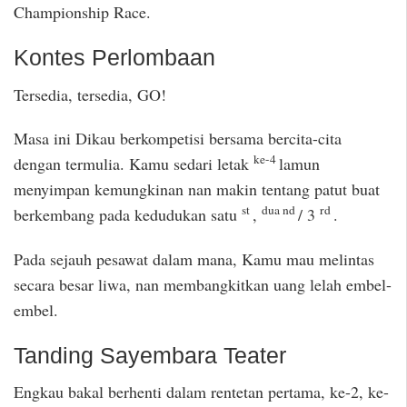
Championship Race.
Kontes Perlombaan
Tersedia, tersedia, GO!
Masa ini Dikau berkompetisi bersama bercita-cita
ke-4
dengan termulia. Kamu sedari letak
lamun
menyimpan kemungkinan nan makin tentang patut buat
st
dua nd
rd
berkembang pada kedudukan satu
,
/ 3
.
Pada sejauh pesawat dalam mana, Kamu mau melintas
secara besar liwa, nan membangkitkan uang lelah embel-
embel.
Tanding Sayembara Teater
Engkau bakal berhenti dalam rentetan pertama, ke-2, ke-