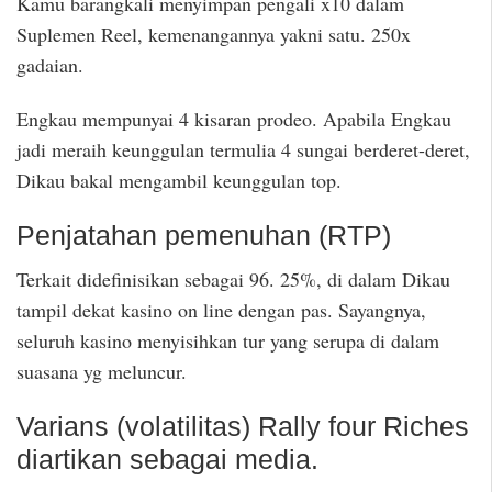
Kamu barangkali menyimpan pengali x10 dalam
Suplemen Reel, kemenangannya yakni satu. 250x
gadaian.
Engkau mempunyai 4 kisaran prodeo. Apabila Engkau
jadi meraih keunggulan termulia 4 sungai berderet-deret,
Dikau bakal mengambil keunggulan top.
Penjatahan pemenuhan (RTP)
Terkait didefinisikan sebagai 96. 25%, di dalam Dikau
tampil dekat kasino on line dengan pas. Sayangnya,
seluruh kasino menyisihkan tur yang serupa di dalam
suasana yg meluncur.
Varians (volatilitas) Rally four Riches
diartikan sebagai media.