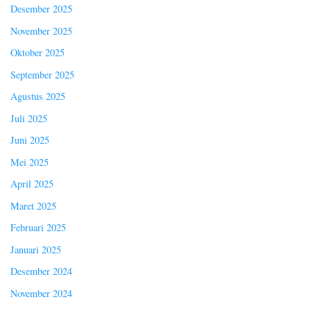
Desember 2025
November 2025
Oktober 2025
September 2025
Agustus 2025
Juli 2025
Juni 2025
Mei 2025
April 2025
Maret 2025
Februari 2025
Januari 2025
Desember 2024
November 2024