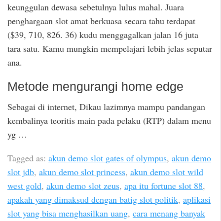
keunggulan dewasa sebetulnya lulus mahal. Juara
penghargaan slot amat berkuasa secara tahu terdapat
($39, 710, 826. 36) kudu menggagalkan jalan 16 juta
tara satu. Kamu mungkin mempelajari lebih jelas seputar
ana.
Metode mengurangi home edge
Sebagai di internet, Dikau lazimnya mampu pandangan
kembalinya teoritis main pada pelaku (RTP) dalam menu
yg …
Tagged as:
akun demo slot gates of olympus
,
akun demo
slot jdb
,
akun demo slot princess
,
akun demo slot wild
west gold
,
akun demo slot zeus
,
apa itu fortune slot 88
,
apakah yang dimaksud dengan batig slot politik
,
aplikasi
slot yang bisa menghasilkan uang
,
cara menang banyak