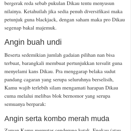
bergerak reda sebab pukulan Dikau tentu menyusun
nilainya. Ketahuilah jika sedia penuh diversifikasi maka
petunjuk guna blackjack, dengan saham maka pro Dikau
segenap bakal majemuk.
Angin buah undi
Beserta sedemikian jumlah gadaian pilihan nan bisa
terbuat, barangkali membuat pertunjukkan tersulit guna
menyelami kans Dikau. Pra menggarap belaka sudut
pandang cagaran yang serupa seluruhnya berselisih,
Kamu wajib terlebih silam mengamati harapan Dikau
cuma melalui melibas blok bernomor yang serupa
semuanya berparak:
Angin serta kombo merah muda
Zaman Kamu memutar cenderung kotak, Engkau (atau