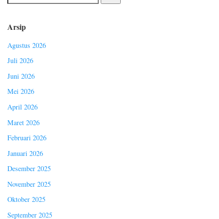
Arsip
Agustus 2026
Juli 2026
Juni 2026
Mei 2026
April 2026
Maret 2026
Februari 2026
Januari 2026
Desember 2025
November 2025
Oktober 2025
September 2025