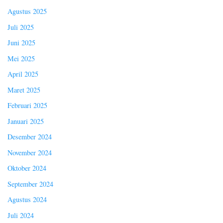
Agustus 2025
Juli 2025
Juni 2025
Mei 2025
April 2025
Maret 2025
Februari 2025
Januari 2025
Desember 2024
November 2024
Oktober 2024
September 2024
Agustus 2024
Juli 2024