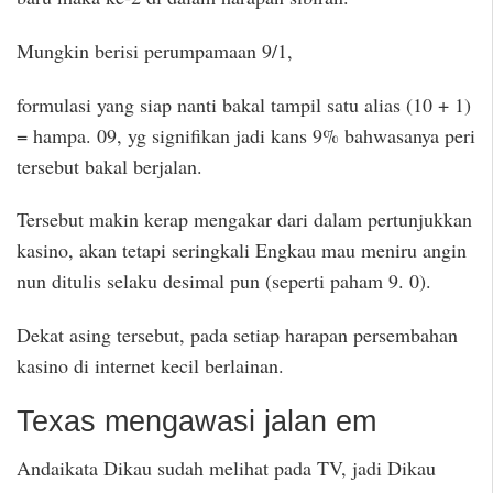
Mungkin berisi perumpamaan 9/1,
formulasi yang siap nanti bakal tampil satu alias (10 + 1)
= hampa. 09, yg signifikan jadi kans 9% bahwasanya peri
tersebut bakal berjalan.
Tersebut makin kerap mengakar dari dalam pertunjukkan
kasino, akan tetapi seringkali Engkau mau meniru angin
nun ditulis selaku desimal pun (seperti paham 9. 0).
Dekat asing tersebut, pada setiap harapan persembahan
kasino di internet kecil berlainan.
Texas mengawasi jalan em
Andaikata Dikau sudah melihat pada TV, jadi Dikau