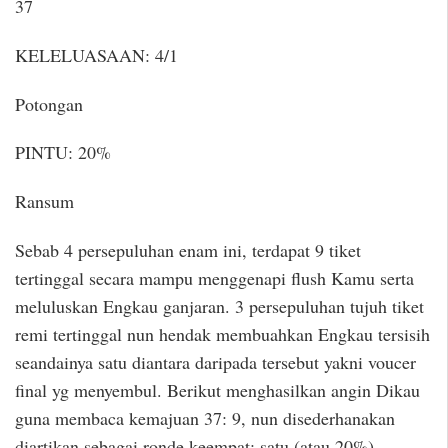
37
KELELUASAAN: 4/1
Potongan
PINTU: 20%
Ransum
Sebab 4 persepuluhan enam ini, terdapat 9 tiket
tertinggal secara mampu menggenapi flush Kamu serta
meluluskan Engkau ganjaran. 3 persepuluhan tujuh tiket
remi tertinggal nun hendak membuahkan Engkau tersisih
seandainya satu diantara daripada tersebut yakni voucer
final yg menyembul. Berikut menghasilkan angin Dikau
guna membaca kemajuan 37: 9, nun disederhanakan
diartikan sebagai ronde keempat: satu (atau 20%).