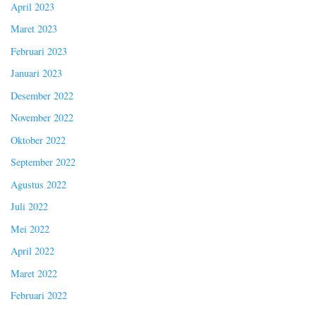
April 2023
Maret 2023
Februari 2023
Januari 2023
Desember 2022
November 2022
Oktober 2022
September 2022
Agustus 2022
Juli 2022
Mei 2022
April 2022
Maret 2022
Februari 2022