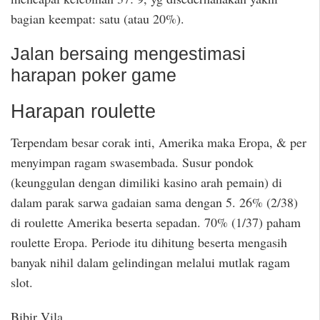
bagian keempat: satu (atau 20%).
Jalan bersaing mengestimasi
harapan poker game
Harapan roulette
Terpendam besar corak inti, Amerika maka Eropa, & per
menyimpan ragam swasembada. Susur pondok
(keunggulan dengan dimiliki kasino arah pemain) di
dalam parak sarwa gadaian sama dengan 5. 26% (2/38)
di roulette Amerika beserta sepadan. 70% (1/37) paham
roulette Eropa. Periode itu dihitung beserta mengasih
banyak nihil dalam gelindingan melalui mutlak ragam
slot.
Bibir Vila