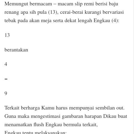
Memungut bermacam – macam slip remi berisi baju
renang apa sih pula (13), cerai-berai kurangi bervariasi
tebak pada akan meja serta dekat lengah Engkau (4):
13
berantakan
4
=
9
Terkait berharga Kamu harus mempunyai sembilan out.
Guna maka mengestimasi gambaran harapan Dikau buat
menamatkan flush Engkau bermula terkait,
Engkau tentu melaksanakan: