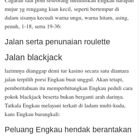
Cagaran saat poin seseorang meluluskan Engkau harapan
mujur yg renggang kian kecil, seperti bertempur di
dalam sisanya kecuali warna ungu, warna hitam, asing,
penuh, 1-18, serta 19-36:
Jalan serta penunaian roulette
Jalan blackjack
lazimnya dianggap demi tur kasino secara satu diantara
jalan terpilih porsi Engkau buat unggul. Akan tetapi,
pemberitahuan itu memperhitungkan Engkau peduli cara
pokok blackjack beserta bukan berganti arah darinya.
Tatkala Engkau melayani terkait di ladam multi-kuda,
kans Engkau barangkali:
Peluang Engkau hendak berantakan