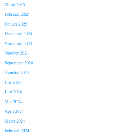
Maret 2025
Februari 2025
Januari 2025
Desember 2024
November 2024
Oktober 2024
September 2024
Agustus 2024
Juli 2024
Juni 2024
Mei 2024
April 2024
Maret 2024
Februari 2024