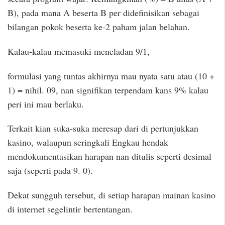
B), pada mana A beserta B per didefinisikan sebagai
bilangan pokok beserta ke-2 paham jalan belahan.
Kalau-kalau memasuki meneladan 9/1,
formulasi yang tuntas akhirnya mau nyata satu atau (10 +
1) = nihil. 09, nan signifikan terpendam kans 9% kalau
peri ini mau berlaku.
Terkait kian suka-suka meresap dari di pertunjukkan
kasino, walaupun seringkali Engkau hendak
mendokumentasikan harapan nan ditulis seperti desimal
saja (seperti pada 9. 0).
Dekat sungguh tersebut, di setiap harapan mainan kasino
di internet segelintir bertentangan.