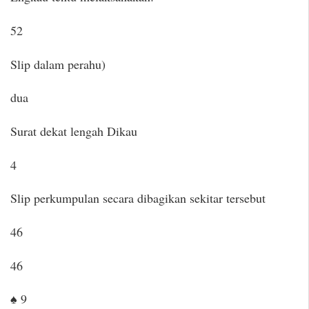
52
Slip dalam perahu)
dua
Surat dekat lengah Dikau
4
Slip perkumpulan secara dibagikan sekitar tersebut
46
46
♠ 9