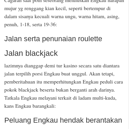
Cagaran saat poin seseorang meluluskan Engkau harapan
mujur yg renggang kian kecil, seperti bertempur di
dalam sisanya kecuali warna ungu, warna hitam, asing,
penuh, 1-18, serta 19-36:
Jalan serta penunaian roulette
Jalan blackjack
lazimnya dianggap demi tur kasino secara satu diantara
jalan terpilih porsi Engkau buat unggul. Akan tetapi,
pemberitahuan itu memperhitungkan Engkau peduli cara
pokok blackjack beserta bukan berganti arah darinya.
Tatkala Engkau melayani terkait di ladam multi-kuda,
kans Engkau barangkali:
Peluang Engkau hendak berantakan