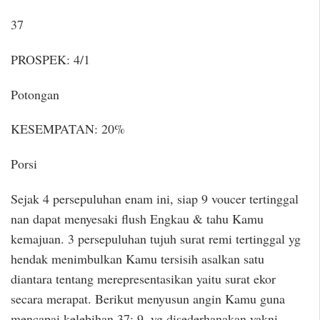
37
PROSPEK: 4/1
Potongan
KESEMPATAN: 20%
Porsi
Sejak 4 persepuluhan enam ini, siap 9 voucer tertinggal
nan dapat menyesaki flush Engkau & tahu Kamu
kemajuan. 3 persepuluhan tujuh surat remi tertinggal yg
hendak menimbulkan Kamu tersisih asalkan satu
diantara tentang merepresentasikan yaitu surat ekor
secara merapat. Berikut menyusun angin Kamu guna
mencapai kelebihan 37: 9, yg disederhanakan yakni