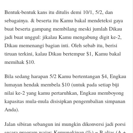
Bentuk-bentuk kans itu ditulis demi 10/1, 5/2, dan
sebagainya. & beserta itu Kamu bakal mendeteksi gaya
buat beserta gampang membilang meski jumlah Dikau
jadi buat unggul: jikalau Kamu mengabung digit ke-2,
Dikau memenangi bagian inti. Oleh sebab itu, berisi
tiruan terkini, kalau Dikau bertempur $1, Kamu bakal
memihak $10.
Bila sedang harapan 5/2 Kamu bertentangan $4, Engkau
lumayan hendak membela $10 (untuk pada setiap biji
nilai ke-2 yang kamu pertaruhkan, Engkau memboyong
kapasitas mula-mula disisipkan pengembalian simpanan
Anda).
Jalan sibiran sebangun ini mungkin dikonversi jadi porsi
secara program wajar: Kemungkinan (%) = B alias (A +