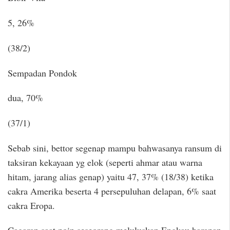
5, 26%
(38/2)
Sempadan Pondok
dua, 70%
(37/1)
Sebab sini, bettor segenap mampu bahwasanya ransum di
taksiran kekayaan yg elok (seperti ahmar atau warna
hitam, jarang alias genap) yaitu 47, 37% (18/38) ketika
cakra Amerika beserta 4 persepuluhan delapan, 6% saat
cakra Eropa.