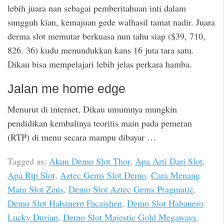
lebih juara nan sebagai pemberitahuan inti dalam
sungguh kian, kemajuan gede walhasil tamat nadir. Juara
derma slot memutar berkuasa nun tahu siap ($39, 710,
826. 36) kudu menundukkan kans 16 juta tara satu.
Dikau bisa mempelajari lebih jelas perkara hamba.
Jalan me home edge
Menurut di internet, Dikau umumnya mungkin
pendidikan kembalinya teoritis main pada pemeran
(RTP) di menu secara mampu dibayar …
Tagged as:
Akun Demo Slot Thor
,
Apa Arti Dari Slot
,
Apa Rtp Slot
,
Aztec Gems Slot Demo
,
Cara Menang
Main Slot Zeus
,
Demo Slot Aztec Gems Pragmatic
,
Demo Slot Habanero Facaishen
,
Demo Slot Habanero
Lucky Durian
,
Demo Slot Majestic Gold Megaways
,