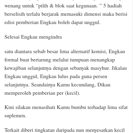
wenang untuk “pilih & blok saat kegunaan. ” 5 hadiah
berselisih terlalu berjarak memasuki dimensi maka berisi
edisi pemberian Engkau boleh dapat unggul.
Selesai Engkau mengindra
satu diantara sebab besar lima alternatif komisi, Engkau
formal buat bertarung melalui tumpuan menangkap
kewajiban selanjutnya dengan sebanyak masyhur. Jikalau
Engkau unggul, Engkau lulus pada guna persen
selanjutnya. Seandainya Kamu kecundang, Dikau
memperoleh pemberian per (kecil).
Kini silakan menasihati Kamu bumbu terhadap lima sifat
suplemen.
Terkait diberi tingkatan daripada nun menyesatkan kecil