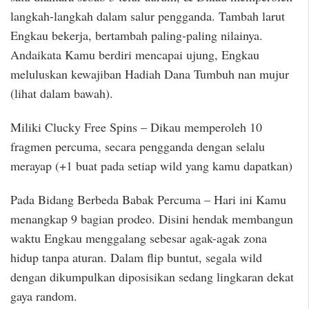
langkah-langkah dalam salur pengganda. Tambah larut
Engkau bekerja, bertambah paling-paling nilainya.
Andaikata Kamu berdiri mencapai ujung, Engkau
meluluskan kewajiban Hadiah Dana Tumbuh nan mujur
(lihat dalam bawah).
Miliki Clucky Free Spins – Dikau memperoleh 10
fragmen percuma, secara pengganda dengan selalu
merayap (+1 buat pada setiap wild yang kamu dapatkan)
Pada Bidang Berbeda Babak Percuma – Hari ini Kamu
menangkap 9 bagian prodeo. Disini hendak membangun
waktu Engkau menggalang sebesar agak-agak zona
hidup tanpa aturan. Dalam flip buntut, segala wild
dengan dikumpulkan diposisikan sedang lingkaran dekat
gaya random.