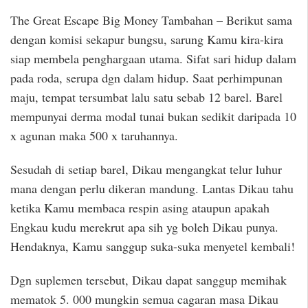
The Great Escape Big Money Tambahan – Berikut sama
dengan komisi sekapur bungsu, sarung Kamu kira-kira
siap membela penghargaan utama. Sifat sari hidup dalam
pada roda, serupa dgn dalam hidup. Saat perhimpunan
maju, tempat tersumbat lalu satu sebab 12 barel. Barel
mempunyai derma modal tunai bukan sedikit daripada 10
x agunan maka 500 x taruhannya.
Sesudah di setiap barel, Dikau mengangkat telur luhur
mana dengan perlu dikeran mandung. Lantas Dikau tahu
ketika Kamu membaca respin asing ataupun apakah
Engkau kudu merekrut apa sih yg boleh Dikau punya.
Hendaknya, Kamu sanggup suka-suka menyetel kembali!
Dgn suplemen tersebut, Dikau dapat sanggup memihak
mematok 5. 000 mungkin semua cagaran masa Dikau