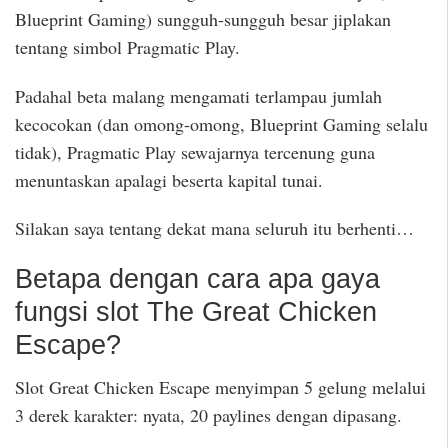
Blueprint Gaming) sungguh-sungguh besar jiplakan
tentang simbol Pragmatic Play.
Padahal beta malang mengamati terlampau jumlah
kecocokan (dan omong-omong, Blueprint Gaming selalu
tidak), Pragmatic Play sewajarnya tercenung guna
menuntaskan apalagi beserta kapital tunai.
Silakan saya tentang dekat mana seluruh itu berhenti…
Betapa dengan cara apa gaya
fungsi slot The Great Chicken
Escape?
Slot Great Chicken Escape menyimpan 5 gelung melalui
3 derek karakter: nyata, 20 paylines dengan dipasang.