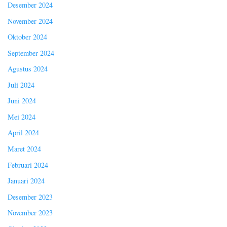
Desember 2024
November 2024
Oktober 2024
September 2024
Agustus 2024
Juli 2024
Juni 2024
Mei 2024
April 2024
Maret 2024
Februari 2024
Januari 2024
Desember 2023
November 2023