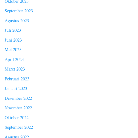
Oktober 2023
September 2023
Agustus 2023
Juli 2023
Juni 2023
Mei 2023
April 2023
Maret 2023
Februari 2023
Januari 2023
Desember 2022
November 2022
Oktober 2022
September 2022
Agustus 2022