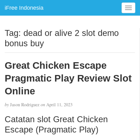
iFree Indonesia
T
o
g
g
Tag:
dead or alive 2 slot demo
l
bonus buy
e
n
a
Great Chicken Escape
v
i
Pragmatic Play Review Slot
g
a
Online
t
i
by
Jason Rodriguez
on
April 11, 2023
o
n
Catatan slot Great Chicken
Escape (Pragmatic Play)