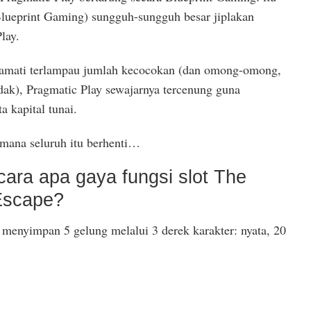
lueprint Gaming) sungguh-sungguh besar jiplakan
lay.
amati terlampau jumlah kecocokan (dan omong-omong,
dak), Pragmatic Play sewajarnya tercenung guna
a kapital tunai.
 mana seluruh itu berhenti…
ara apa gaya fungsi slot The
Escape?
 menyimpan 5 gelung melalui 3 derek karakter: nyata, 20