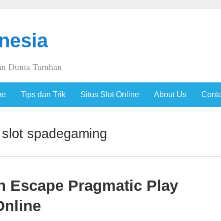
onesia
dan Dunia Taruhan
me
Tips dan Trik
Situs Slot Online
About Us
Conta
slot spadegaming
n Escape Pragmatic Play
Online