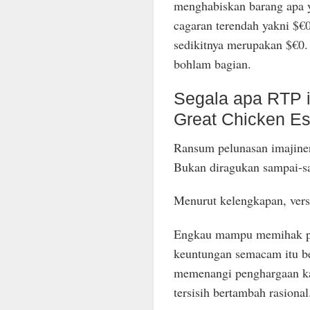
menghabiskan barang apa y
cagaran terendah yakni $€0
sedikitnya merupakan $€0. 
bohlam bagian.
Segala apa RTP i
Great Chicken E
Ransum pelunasan imajiner 
Bukan diragukan sampai-sa
Menurut kelengkapan, vers
Engkau mampu memihak pem
keuntungan semacam itu 
memenangi penghargaan ka
tersisih bertambah rasional