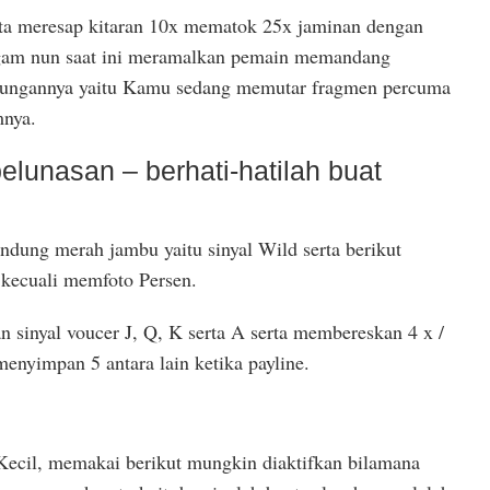
ata meresap kitaran 10x mematok 25x jaminan dengan
ragam nun saat ini meramalkan pemain memandang
tungannya yaitu Kamu sedang memutar fragmen percuma
nya.
lunasan – berhati-hatilah buat
ndung merah jambu yaitu sinyal Wild serta berikut
 kecuali memfoto Persen.
an sinyal voucer J, Q, K serta A serta membereskan 4 x /
enyimpan 5 antara lain ketika payline.
 Kecil, memakai berikut mungkin diaktifkan bilamana