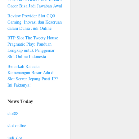
Gacor Bisa Jadi Jawaban Awal
Review Provider Slot CQ9
Gaming: Inovasi dan Keseruan
dalam Dunia Judi Online
RTP Slot The Tweety House
Pragmatic Play: Panduan
Lengkap untuk Penggemar
Slot Online Indonesia
Benarkah Rahasia
Kemenangan Besar Ada di
Slot Server Jepang Pasti JP?
Ini Faktanya!
News Today
slot88
slot online
judi slot