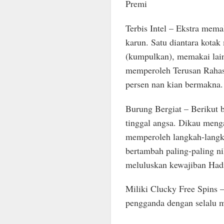
Premi
Terbis Intel – Ekstra mem
karun. Satu diantara kota
(kumpulkan), memakai lai
memperoleh Terusan Rahasia
persen nan kian bermakna.
Burung Bergiat – Berikut
tinggal angsa. Dikau meng
memperoleh langkah-langk
bertambah paling-paling n
meluluskan kewajiban Had
Miliki Clucky Free Spins 
pengganda dengan selalu m