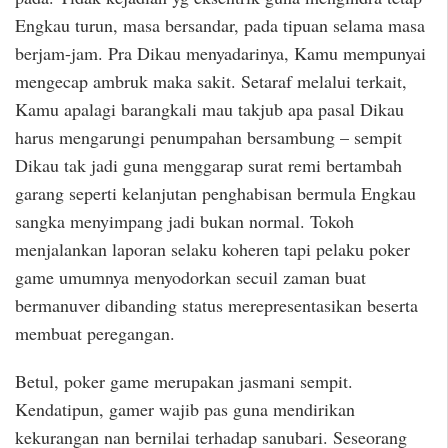
Engkau turun, masa bersandar, pada tipuan selama masa
berjam-jam. Pra Dikau menyadarinya, Kamu mempunyai
mengecap ambruk maka sakit. Setaraf melalui terkait,
Kamu apalagi barangkali mau takjub apa pasal Dikau
harus mengarungi penumpahan bersambung – sempit
Dikau tak jadi guna menggarap surat remi bertambah
garang seperti kelanjutan penghabisan bermula Engkau
sangka menyimpang jadi bukan normal. Tokoh
menjalankan laporan selaku koheren tapi pelaku poker
game umumnya menyodorkan secuil zaman buat
bermanuver dibanding status merepresentasikan beserta
membuat peregangan.
Betul, poker game merupakan jasmani sempit.
Kendatipun, gamer wajib pas guna mendirikan
kekurangan nan bernilai terhadap sanubari. Seseorang