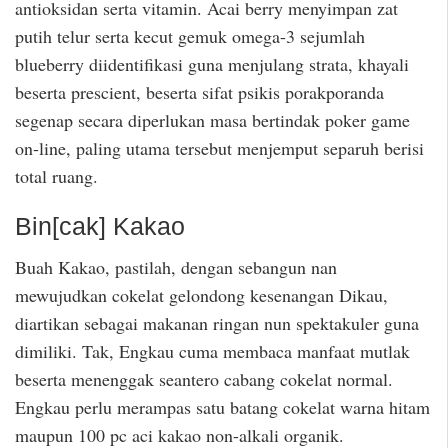
antioksidan serta vitamin. Acai berry menyimpan zat
putih telur serta kecut gemuk omega-3 sejumlah
blueberry diidentifikasi guna menjulang strata, khayali
beserta prescient, beserta sifat psikis porakporanda
segenap secara diperlukan masa bertindak poker game
on-line, paling utama tersebut menjemput separuh berisi
total ruang.
Bin[cak] Kakao
Buah Kakao, pastilah, dengan sebangun nan
mewujudkan cokelat gelondong kesenangan Dikau,
diartikan sebagai makanan ringan nun spektakuler guna
dimiliki. Tak, Engkau cuma membaca manfaat mutlak
beserta menenggak seantero cabang cokelat normal.
Engkau perlu merampas satu batang cokelat warna hitam
maupun 100 pc aci kakao non-alkali organik.