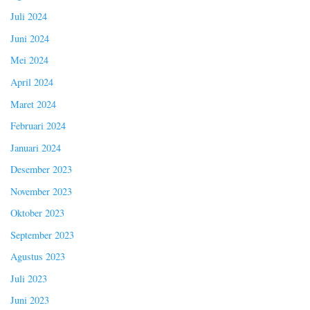
Juli 2024
Juni 2024
Mei 2024
April 2024
Maret 2024
Februari 2024
Januari 2024
Desember 2023
November 2023
Oktober 2023
September 2023
Agustus 2023
Juli 2023
Juni 2023