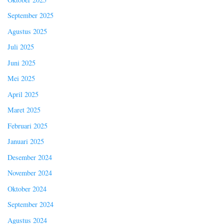
September 2025
Agustus 2025
Juli 2025
Juni 2025
Mei 2025
April 2025
Maret 2025
Februari 2025
Januari 2025
Desember 2024
November 2024
Oktober 2024
September 2024
Agustus 2024