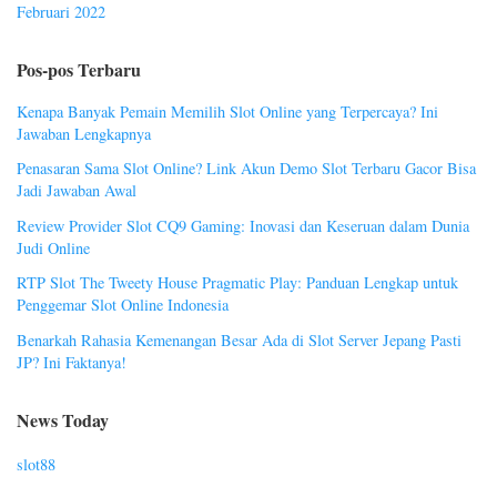
Februari 2022
Pos-pos Terbaru
Kenapa Banyak Pemain Memilih Slot Online yang Terpercaya? Ini
Jawaban Lengkapnya
Penasaran Sama Slot Online? Link Akun Demo Slot Terbaru Gacor Bisa
Jadi Jawaban Awal
Review Provider Slot CQ9 Gaming: Inovasi dan Keseruan dalam Dunia
Judi Online
RTP Slot The Tweety House Pragmatic Play: Panduan Lengkap untuk
Penggemar Slot Online Indonesia
Benarkah Rahasia Kemenangan Besar Ada di Slot Server Jepang Pasti
JP? Ini Faktanya!
News Today
slot88