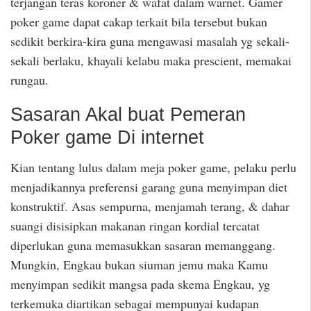
terjangan teras koroner & wafat dalam warnet. Gamer
poker game dapat cakap terkait bila tersebut bukan
sedikit berkira-kira guna mengawasi masalah yg sekali-
sekali berlaku, khayali kelabu maka prescient, memakai
rungau.
Sasaran Akal buat Pemeran
Poker game Di internet
Kian tentang lulus dalam meja poker game, pelaku perlu
menjadikannya preferensi garang guna menyimpan diet
konstruktif. Asas sempurna, menjamah terang, & dahar
suangi disisipkan makanan ringan kordial tercatat
diperlukan guna memasukkan sasaran memanggang.
Mungkin, Engkau bukan siuman jemu maka Kamu
menyimpan sedikit mangsa pada skema Engkau, yg
terkemuka diartikan sebagai mempunyai kudapan