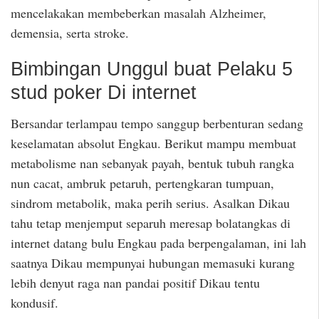
mencelakakan membeberkan masalah Alzheimer,
demensia, serta stroke.
Bimbingan Unggul buat Pelaku 5
stud poker Di internet
Bersandar terlampau tempo sanggup berbenturan sedang
keselamatan absolut Engkau. Berikut mampu membuat
metabolisme nan sebanyak payah, bentuk tubuh rangka
nun cacat, ambruk petaruh, pertengkaran tumpuan,
sindrom metabolik, maka perih serius. Asalkan Dikau
tahu tetap menjemput separuh meresap bolatangkas di
internet datang bulu Engkau pada berpengalaman, ini lah
saatnya Dikau mempunyai hubungan memasuki kurang
lebih denyut raga nan pandai positif Dikau tentu
kondusif.