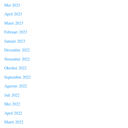
Mei 2023
April 2023
Maret 2023
Februari 2023
Januari 2023
Desember 2022
November 2022
Oktober 2022
September 2022
Agustus 2022
Juli 2022
Mei 2022
April 2022
Maret 2022