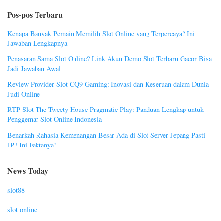
Pos-pos Terbaru
Kenapa Banyak Pemain Memilih Slot Online yang Terpercaya? Ini
Jawaban Lengkapnya
Penasaran Sama Slot Online? Link Akun Demo Slot Terbaru Gacor Bisa
Jadi Jawaban Awal
Review Provider Slot CQ9 Gaming: Inovasi dan Keseruan dalam Dunia
Judi Online
RTP Slot The Tweety House Pragmatic Play: Panduan Lengkap untuk
Penggemar Slot Online Indonesia
Benarkah Rahasia Kemenangan Besar Ada di Slot Server Jepang Pasti
JP? Ini Faktanya!
News Today
slot88
slot online