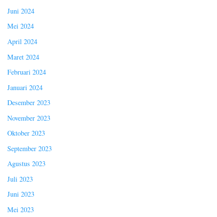
Juni 2024
Mei 2024
April 2024
Maret 2024
Februari 2024
Januari 2024
Desember 2023
November 2023
Oktober 2023
September 2023
Agustus 2023
Juli 2023
Juni 2023
Mei 2023