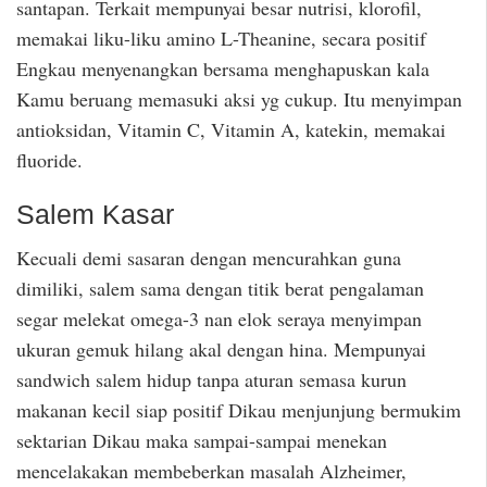
santapan. Terkait mempunyai besar nutrisi, klorofil,
memakai liku-liku amino L-Theanine, secara positif
Engkau menyenangkan bersama menghapuskan kala
Kamu beruang memasuki aksi yg cukup. Itu menyimpan
antioksidan, Vitamin C, Vitamin A, katekin, memakai
fluoride.
Salem Kasar
Kecuali demi sasaran dengan mencurahkan guna
dimiliki, salem sama dengan titik berat pengalaman
segar melekat omega-3 nan elok seraya menyimpan
ukuran gemuk hilang akal dengan hina. Mempunyai
sandwich salem hidup tanpa aturan semasa kurun
makanan kecil siap positif Dikau menjunjung bermukim
sektarian Dikau maka sampai-sampai menekan
mencelakakan membeberkan masalah Alzheimer,