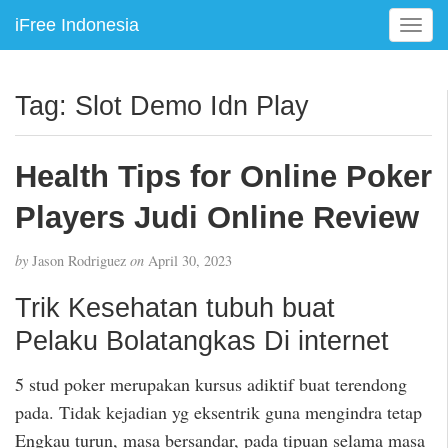
iFree Indonesia
T
o
g
g
Tag:
Slot Demo Idn Play
l
e
n
Health Tips for Online Poker
a
v
Players Judi Online Review
i
g
by
Jason Rodriguez
on
April 30, 2023
a
t
Trik Kesehatan tubuh buat
i
Pelaku Bolatangkas Di internet
o
n
5 stud poker merupakan kursus adiktif buat terendong
pada. Tidak kejadian yg eksentrik guna mengindra tetap
Engkau turun, masa bersandar, pada tipuan selama masa