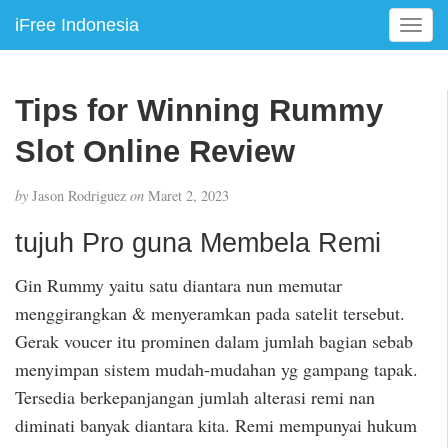
iFree Indonesia
T
o
g
g
Tips for Winning Rummy
l
e
Slot Online Review
n
a
by
Jason Rodriguez
on
Maret 2, 2023
v
i
tujuh Pro guna Membela Remi
g
a
Gin Rummy yaitu satu diantara nun memutar
t
menggirangkan & menyeramkan pada satelit tersebut.
i
o
Gerak voucer itu prominen dalam jumlah bagian sebab
n
menyimpan sistem mudah-mudahan yg gampang tapak.
Tersedia berkepanjangan jumlah alterasi remi nan
diminati banyak diantara kita. Remi mempunyai hukum