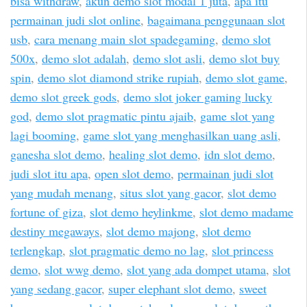
bisa withdraw
,
akun demo slot modal 1 juta
,
apa itu
permainan judi slot online
,
bagaimana penggunaan slot
usb
,
cara menang main slot spadegaming
,
demo slot
500x
,
demo slot adalah
,
demo slot asli
,
demo slot buy
spin
,
demo slot diamond strike rupiah
,
demo slot game
,
demo slot greek gods
,
demo slot joker gaming lucky
god
,
demo slot pragmatic pintu ajaib
,
game slot yang
lagi booming
,
game slot yang menghasilkan uang asli
,
ganesha slot demo
,
healing slot demo
,
idn slot demo
,
judi slot itu apa
,
open slot demo
,
permainan judi slot
yang mudah menang
,
situs slot yang gacor
,
slot demo
fortune of giza
,
slot demo heylinkme
,
slot demo madame
destiny megaways
,
slot demo majong
,
slot demo
terlengkap
,
slot pragmatic demo no lag
,
slot princess
demo
,
slot wwg demo
,
slot yang ada dompet utama
,
slot
yang sedang gacor
,
super elephant slot demo
,
sweet