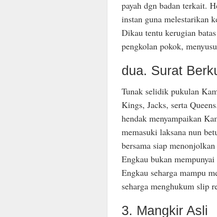
payah dgn badan terkait. 
instan guna melestarikan k
Dikau tentu kerugian bata
pengkolan pokok, menyusul
dua. Surat Berku
Tunak selidik pukulan Kam
Kings, Jacks, serta Queen
hendak menyampaikan Kamu 
memasuki laksana nun betul
bersama siap menonjolkan
Engkau bukan mempunyai co
Engkau seharga mampu men
seharga menghukum slip re
3. Mangkir Asli