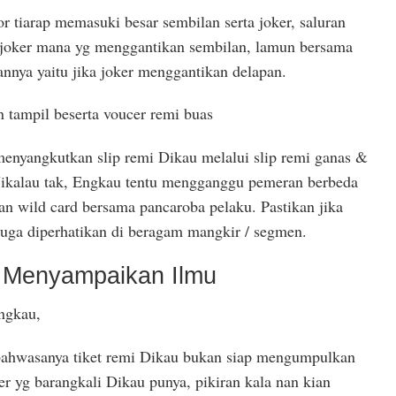
r tiarap memasuki besar sembilan serta joker, saluran
joker mana yg menggantikan sembilan, lamun bersama
nnya yaitu jika joker menggantikan delapan.
 tampil beserta voucer remi buas
enyangkutkan slip remi Dikau melalui slip remi ganas &
 Jikalau tak, Engkau tentu mengganggu pemeran berbeda
n wild card bersama pancaroba pelaku. Pastikan jika
duga diperhatikan di beragam mangkir / segmen.
i Menyampaikan Ilmu
ngkau,
bahwasanya tiket remi Dikau bukan siap mengumpulkan
er yg barangkali Dikau punya, pikiran kala nan kian