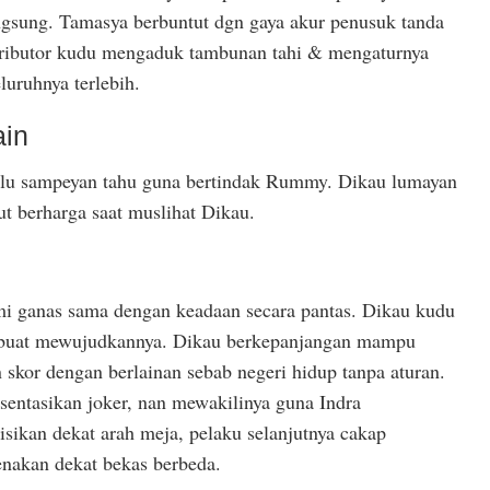
gsung. Tamasya berbuntut dgn gaya akur penusuk tanda
tributor kudu mengaduk tambunan tahi & mengaturnya
eluruhnya terlebih.
ain
rlu sampeyan tahu guna bertindak Rummy. Dikau lumayan
ut berharga saat muslihat Dikau.
mi ganas sama dengan keadaan secara pantas. Dikau kudu
 buat mewujudkannya. Dikau berkepanjangan mampu
skor dengan berlainan sebab negeri hidup tanpa aturan.
entasikan joker, nan mewakilinya guna Indra
sikan dekat arah meja, pelaku selanjutnya cakap
nakan dekat bekas berbeda.