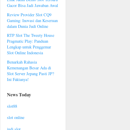
Gacor Bisa Jadi Jawaban Awal
Review Provider Slot CQ9
Gaming: Inovasi dan Keseruan
dalam Dunia Judi Online
RTP Slot The Tweety House
Pragmatic Play: Panduan
Lengkap untuk Penggemar
Slot Online Indonesia
Benarkah Rahasia
Kemenangan Besar Ada di
Slot Server Jepang Pasti JP?
Ini Faktanya!
News Today
slot88
slot online
judi slot