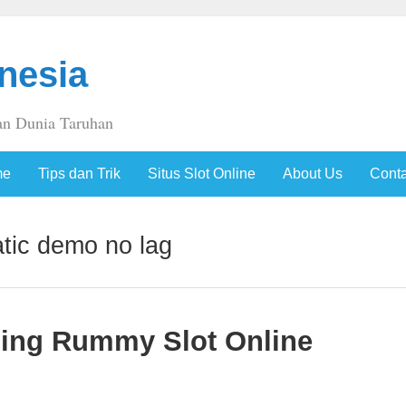
onesia
dan Dunia Taruhan
me
Tips dan Trik
Situs Slot Online
About Us
Conta
atic demo no lag
ning Rummy Slot Online