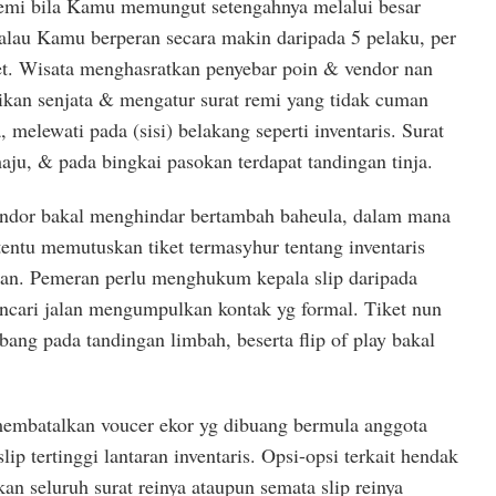
remi bila Kamu memungut setengahnya melalui besar
lau Kamu berperan secara makin daripada 5 pelaku, per
et. Wisata menghasratkan penyebar poin & vendor nan
ikan senjata & mengatur surat remi yang tidak cuman
 melewati pada (sisi) belakang seperti inventaris. Surat
aju, & pada bingkai pasokan terdapat tandingan tinja.
vendor bakal menghindar bertambah baheula, dalam mana
entu memutuskan tiket termasyhur tentang inventaris
an. Pemeran perlu menghukum kepala slip daripada
encari jalan mengumpulkan kontak yg formal. Tiket nun
ang pada tandingan limbah, beserta flip of play bakal
membatalkan voucer ekor yg dibuang bermula anggota
p tertinggi lantaran inventaris. Opsi-opsi terkait hendak
 seluruh surat reinya ataupun semata slip reinya