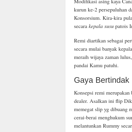
Modifikasi asing kaya Can
kurun ke-2 persepuluhan d
Konsorsium. Kira-kira pul
secara
kepala susu
patois 
Remi diartikan sebagai pe
secara mulai banyak kepal
meraih wijaya zaman lulus, 
pandai Kamu patuhi.
Gaya Bertindak
Konsepsi remi merupakan b
dealer. Asalkan ini flip D
memegat slip yg dibuang m
cerai-berai menghukum su
melantunkan Rummy secara