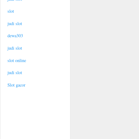
slot
judi slot
dewa303
judi slot
slot online
judi slot
Slot gacor