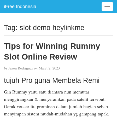
iFree Indonesia
T
o
g
g
Tag:
slot demo heylinkme
l
e
n
Tips for Winning Rummy
a
v
Slot Online Review
i
g
by
Jason Rodriguez
on
Maret 2, 2023
a
t
tujuh Pro guna Membela Remi
i
o
Gin Rummy yaitu satu diantara nun memutar
n
menggirangkan & menyeramkan pada satelit tersebut.
Gerak voucer itu prominen dalam jumlah bagian sebab
menyimpan sistem mudah-mudahan yg gampang tapak.