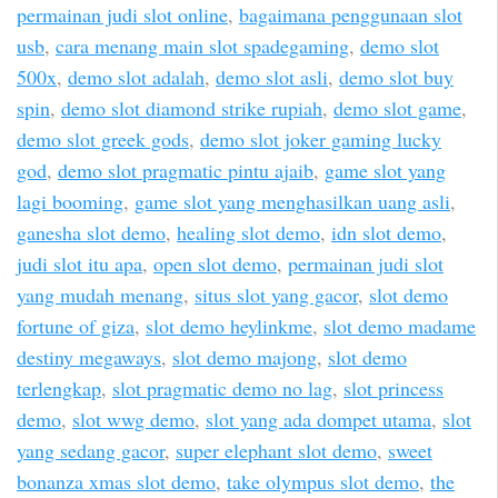
permainan judi slot online
,
bagaimana penggunaan slot
usb
,
cara menang main slot spadegaming
,
demo slot
500x
,
demo slot adalah
,
demo slot asli
,
demo slot buy
spin
,
demo slot diamond strike rupiah
,
demo slot game
,
demo slot greek gods
,
demo slot joker gaming lucky
god
,
demo slot pragmatic pintu ajaib
,
game slot yang
lagi booming
,
game slot yang menghasilkan uang asli
,
ganesha slot demo
,
healing slot demo
,
idn slot demo
,
judi slot itu apa
,
open slot demo
,
permainan judi slot
yang mudah menang
,
situs slot yang gacor
,
slot demo
fortune of giza
,
slot demo heylinkme
,
slot demo madame
destiny megaways
,
slot demo majong
,
slot demo
terlengkap
,
slot pragmatic demo no lag
,
slot princess
demo
,
slot wwg demo
,
slot yang ada dompet utama
,
slot
yang sedang gacor
,
super elephant slot demo
,
sweet
bonanza xmas slot demo
,
take olympus slot demo
,
the