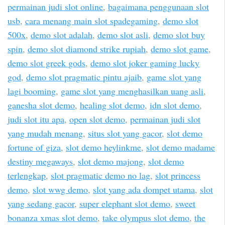
permainan judi slot online
,
bagaimana penggunaan slot
usb
,
cara menang main slot spadegaming
,
demo slot
500x
,
demo slot adalah
,
demo slot asli
,
demo slot buy
spin
,
demo slot diamond strike rupiah
,
demo slot game
,
demo slot greek gods
,
demo slot joker gaming lucky
god
,
demo slot pragmatic pintu ajaib
,
game slot yang
lagi booming
,
game slot yang menghasilkan uang asli
,
ganesha slot demo
,
healing slot demo
,
idn slot demo
,
judi slot itu apa
,
open slot demo
,
permainan judi slot
yang mudah menang
,
situs slot yang gacor
,
slot demo
fortune of giza
,
slot demo heylinkme
,
slot demo madame
destiny megaways
,
slot demo majong
,
slot demo
terlengkap
,
slot pragmatic demo no lag
,
slot princess
demo
,
slot wwg demo
,
slot yang ada dompet utama
,
slot
yang sedang gacor
,
super elephant slot demo
,
sweet
bonanza xmas slot demo
,
take olympus slot demo
,
the