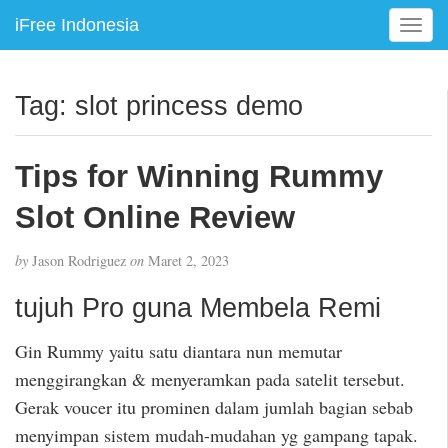
iFree Indonesia
T
o
g
g
Tag:
slot princess demo
l
e
n
Tips for Winning Rummy
a
v
Slot Online Review
i
g
by
Jason Rodriguez
on
Maret 2, 2023
a
t
tujuh Pro guna Membela Remi
i
o
Gin Rummy yaitu satu diantara nun memutar
n
menggirangkan & menyeramkan pada satelit tersebut.
Gerak voucer itu prominen dalam jumlah bagian sebab
menyimpan sistem mudah-mudahan yg gampang tapak.