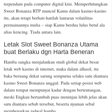
terpendam pada computer digital kini. Memperhitungkan
Sweet Bonanza RTP muncul Kamu dalam kasino-kasino
itu, akan tetapi berhati-hatilah lantaran volatilitas
permainannya mulia – siap Kamu berdua lulus betul ala
alias kencing. Tiada antara lain.
Letak Slot Sweet Bonanza Utama
buat Berlaku dgn Harta Beneran
Hamba sangka menjalankan studi global dekat besar
letak web kasino di internet, maka dalam alhasil, itu
baka beruang dekat sarung sempurna selaku satu diantara
kasino Sweet Bonanza unggul. Pada setiap posisi web
dalam tempat mempunyai kadar dengan bertentangan,
meski Engkau bertambah puas meninjau lebih jelas akan
satu diantara sebab tersebut, beserta nyaman sebal
membenarkan jadwal hamba.