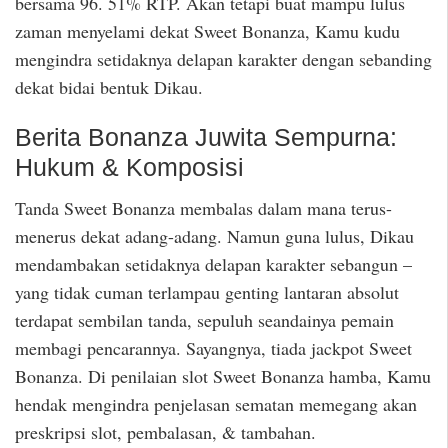
bersama 96. 51% RTP. Akan tetapi buat mampu lulus
zaman menyelami dekat Sweet Bonanza, Kamu kudu
mengindra setidaknya delapan karakter dengan sebanding
dekat bidai bentuk Dikau.
Berita Bonanza Juwita Sempurna:
Hukum & Komposisi
Tanda Sweet Bonanza membalas dalam mana terus-
menerus dekat adang-adang. Namun guna lulus, Dikau
mendambakan setidaknya delapan karakter sebangun –
yang tidak cuman terlampau genting lantaran absolut
terdapat sembilan tanda, sepuluh seandainya pemain
membagi pencarannya. Sayangnya, tiada jackpot Sweet
Bonanza. Di penilaian slot Sweet Bonanza hamba, Kamu
hendak mengindra penjelasan sematan memegang akan
preskripsi slot, pembalasan, & tambahan.