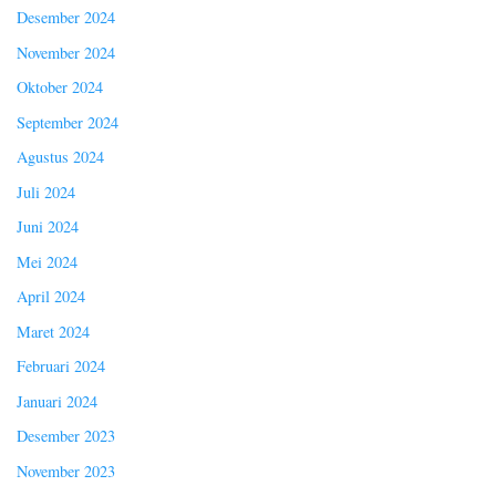
Desember 2024
November 2024
Oktober 2024
September 2024
Agustus 2024
Juli 2024
Juni 2024
Mei 2024
April 2024
Maret 2024
Februari 2024
Januari 2024
Desember 2023
November 2023