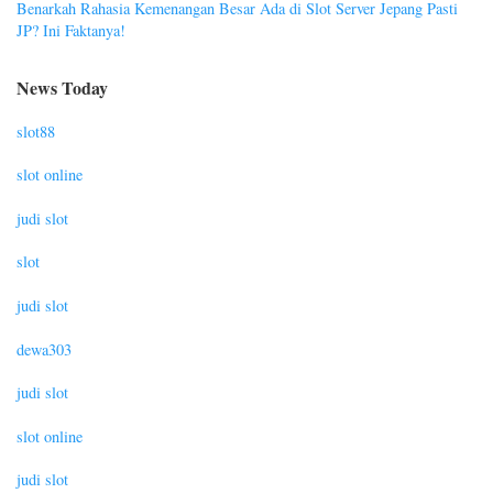
Benarkah Rahasia Kemenangan Besar Ada di Slot Server Jepang Pasti
JP? Ini Faktanya!
News Today
slot88
slot online
judi slot
slot
judi slot
dewa303
judi slot
slot online
judi slot