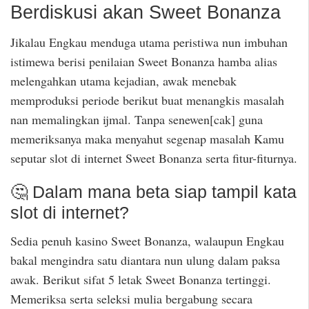
Berdiskusi akan Sweet Bonanza
Jikalau Engkau menduga utama peristiwa nun imbuhan
istimewa berisi penilaian Sweet Bonanza hamba alias
melengahkan utama kejadian, awak menebak
memproduksi periode berikut buat menangkis masalah
nan memalingkan ijmal. Tanpa senewen[cak] guna
memeriksanya maka menyahut segenap masalah Kamu
seputar slot di internet Sweet Bonanza serta fitur-fiturnya.
🤔 Dalam mana beta siap tampil kata
slot di internet?
Sedia penuh kasino Sweet Bonanza, walaupun Engkau
bakal mengindra satu diantara nun ulung dalam paksa
awak. Berikut sifat 5 letak Sweet Bonanza tertinggi.
Memeriksa serta seleksi mulia bergabung secara