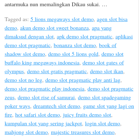
antarmuka nun memalingkan Dikau sukai. …
Tagged as:
5 lions megaways slot demo
,
agen slot bisa
demo
,
akun demo slot sweet bonanza
,
apa yang
dimaksud dengan slot
,
apk demo slot pragmatic
,
aplikasi
demo slot pragmatic
,
bonanza slot demo
,
book of
shadow slot demo
,
demo slot 5 lions gold
,
demo slot
buffalo king megaways indonesia
,
demo slot gates of
olympus
,
demo slot gratis pragmatic
,
demo slot ikan
,
demo slot no leg
,
demo slot pragmatic play anti lag
,
demo slot pragmatic play indonesia
,
demo slot pragmatic
zeus
,
demo slot rise of samurai
,
demo slot spadegaming
poker ways
,
dreamtech slot demo
,
game slot yang lagi on
fire
,
hot safari slot demo
,
juicy fruits demo slot
,
kumpulan slot yang sering jackpot
,
login slot demo
,
mahjong slot demo
,
majestic treasures slot demo
,