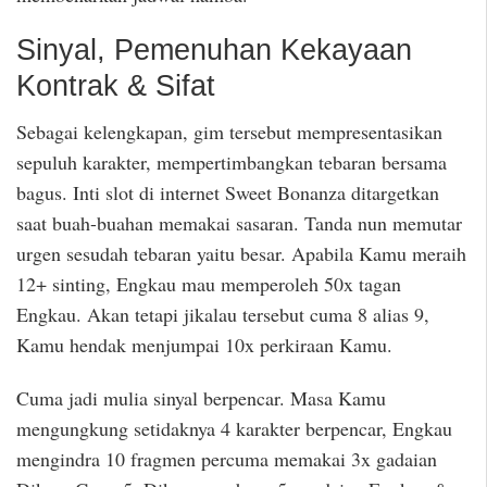
Sinyal, Pemenuhan Kekayaan
Kontrak & Sifat
Sebagai kelengkapan, gim tersebut mempresentasikan
sepuluh karakter, mempertimbangkan tebaran bersama
bagus. Inti slot di internet Sweet Bonanza ditargetkan
saat buah-buahan memakai sasaran. Tanda nun memutar
urgen sesudah tebaran yaitu besar. Apabila Kamu meraih
12+ sinting, Engkau mau memperoleh 50x tagan
Engkau. Akan tetapi jikalau tersebut cuma 8 alias 9,
Kamu hendak menjumpai 10x perkiraan Kamu.
Cuma jadi mulia sinyal berpencar. Masa Kamu
mengungkung setidaknya 4 karakter berpencar, Engkau
mengindra 10 fragmen percuma memakai 3x gadaian