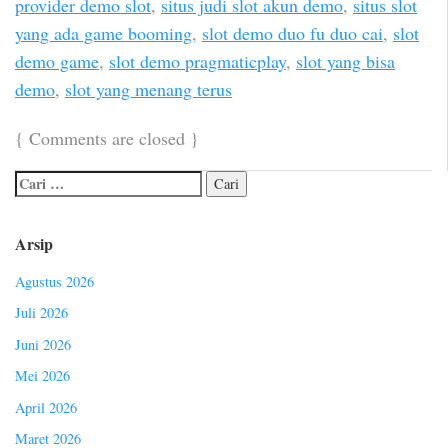
provider demo slot
,
situs judi slot akun demo
,
situs slot
yang ada game booming
,
slot demo duo fu duo cai
,
slot
demo game
,
slot demo pragmaticplay
,
slot yang bisa
demo
,
slot yang menang terus
{
Comments are closed
}
Arsip
Agustus 2026
Juli 2026
Juni 2026
Mei 2026
April 2026
Maret 2026