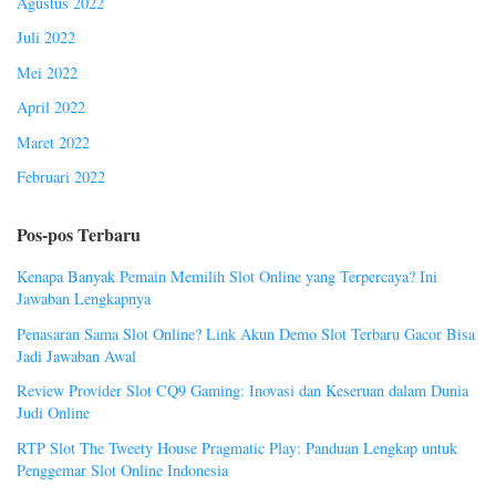
Agustus 2022
Juli 2022
Mei 2022
April 2022
Maret 2022
Februari 2022
Pos-pos Terbaru
Kenapa Banyak Pemain Memilih Slot Online yang Terpercaya? Ini
Jawaban Lengkapnya
Penasaran Sama Slot Online? Link Akun Demo Slot Terbaru Gacor Bisa
Jadi Jawaban Awal
Review Provider Slot CQ9 Gaming: Inovasi dan Keseruan dalam Dunia
Judi Online
RTP Slot The Tweety House Pragmatic Play: Panduan Lengkap untuk
Penggemar Slot Online Indonesia