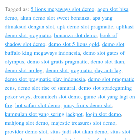
Tagged as:
5 lions megaways slot demo
,
agen slot bisa
demo
,
akun demo slot sweet bonanza
,
apa yang
dimaksud dengan slot
,
apk demo slot pragmatic
,
aplikasi
demo slot pragmatic
,
bonanza slot demo
,
book of
shadow slot demo
,
demo slot 5 lions gold
,
demo slot
buffalo king megaways indonesia
,
demo slot gates of
olympus
,
demo slot gratis pragmatic
,
demo slot ikan
,
demo slot no leg
,
demo slot pragmatic play anti lag
,
demo slot pragmatic play indonesia
,
demo slot pragmatic
zeus
,
demo slot rise of samurai
,
demo slot spadegaming
poker ways
,
dreamtech slot demo
,
game slot yang lagi on
fire
,
hot safari slot demo
,
juicy fruits demo slot
,
kumpulan slot yang sering jackpot
,
login slot demo
,
mahjong slot demo
,
majestic treasures slot demo
,
provider demo slot
,
situs judi slot akun demo
,
situs slot