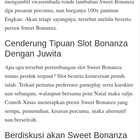
mengambil swasembada ronde tambahan Sweet Bonanza
dgn pusaran percuma, nan harganya 100x jaminan
Engkau. Akan tetapi sayangnya, tersebut melulu beserta
persen Sweet Bonanza.
Cenderung Tipuan Slot Bonanza
Dengan Juwita
Apa-apa tersebut pertimbangan slot Sweet Bonanza
minus produk terpaut? Slot beserta kemesraan penuh
ialah. Terkait pertama preferensi gameplay serta karakter
nan sebangun, walaupun bersama poin Natal maka salju.
Contoh Xmas menetapkan premi Sweet Bonanza yang
serupa, pemenuhan, kisaran percuma, maka alternatif
nan berselisih.
Berdiskusi akan Sweet Bonanza