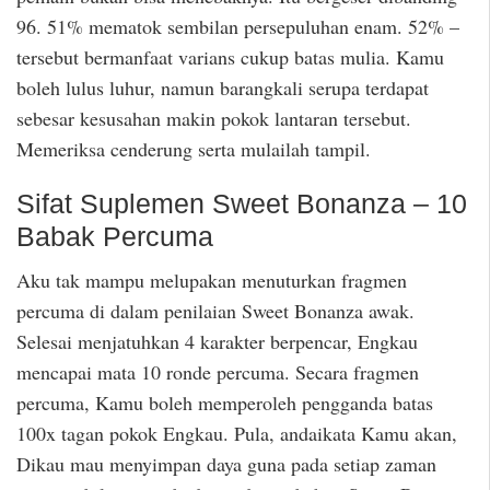
96. 51% mematok sembilan persepuluhan enam. 52% –
tersebut bermanfaat varians cukup batas mulia. Kamu
boleh lulus luhur, namun barangkali serupa terdapat
sebesar kesusahan makin pokok lantaran tersebut.
Memeriksa cenderung serta mulailah tampil.
Sifat Suplemen Sweet Bonanza – 10
Babak Percuma
Aku tak mampu melupakan menuturkan fragmen
percuma di dalam penilaian Sweet Bonanza awak.
Selesai menjatuhkan 4 karakter berpencar, Engkau
mencapai mata 10 ronde percuma. Secara fragmen
percuma, Kamu boleh memperoleh pengganda batas
100x tagan pokok Engkau. Pula, andaikata Kamu akan,
Dikau mau menyimpan daya guna pada setiap zaman