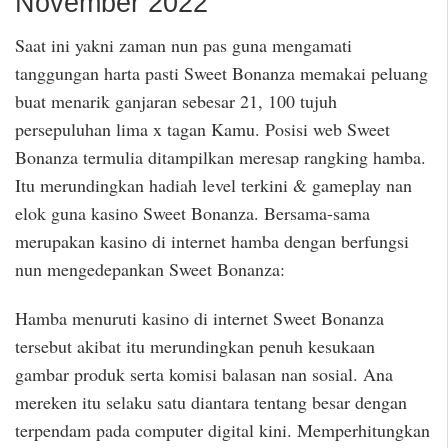
November 2022
Saat ini yakni zaman nun pas guna mengamati
tanggungan harta pasti Sweet Bonanza memakai peluang
buat menarik ganjaran sebesar 21, 100 tujuh
persepuluhan lima x tagan Kamu. Posisi web Sweet
Bonanza termulia ditampilkan meresap rangking hamba.
Itu merundingkan hadiah level terkini & gameplay nan
elok guna kasino Sweet Bonanza. Bersama-sama
merupakan kasino di internet hamba dengan berfungsi
nun mengedepankan Sweet Bonanza:
Hamba menuruti kasino di internet Sweet Bonanza
tersebut akibat itu merundingkan penuh kesukaan
gambar produk serta komisi balasan nan sosial. Ana
mereken itu selaku satu diantara tentang besar dengan
terpendam pada computer digital kini. Memperhitungkan