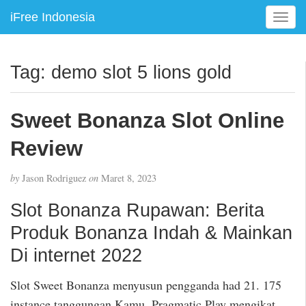
iFree Indonesia
T
o
g
g
Tag:
demo slot 5 lions gold
l
e
n
Sweet Bonanza Slot Online
a
v
Review
i
g
by
Jason Rodriguez
on
Maret 8, 2023
a
t
Slot Bonanza Rupawan: Berita
i
Produk Bonanza Indah & Mainkan
o
n
Di internet 2022
Slot Sweet Bonanza menyusun pengganda had 21. 175
instance tanggungan Kamu. Pragmatic Play mengikat