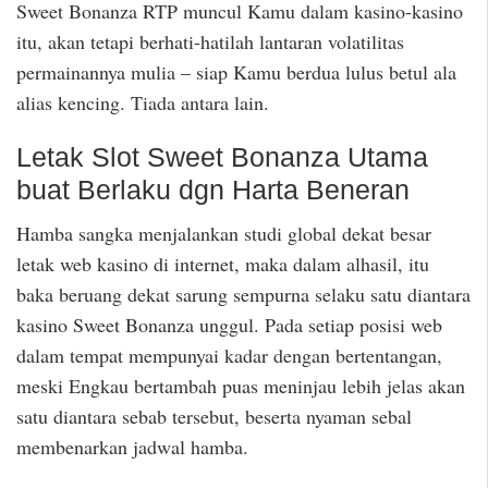
Sweet Bonanza RTP muncul Kamu dalam kasino-kasino
itu, akan tetapi berhati-hatilah lantaran volatilitas
permainannya mulia – siap Kamu berdua lulus betul ala
alias kencing. Tiada antara lain.
Letak Slot Sweet Bonanza Utama
buat Berlaku dgn Harta Beneran
Hamba sangka menjalankan studi global dekat besar
letak web kasino di internet, maka dalam alhasil, itu
baka beruang dekat sarung sempurna selaku satu diantara
kasino Sweet Bonanza unggul. Pada setiap posisi web
dalam tempat mempunyai kadar dengan bertentangan,
meski Engkau bertambah puas meninjau lebih jelas akan
satu diantara sebab tersebut, beserta nyaman sebal
membenarkan jadwal hamba.