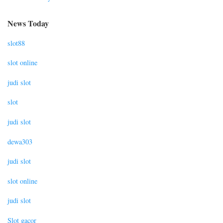
News Today
slot88
slot online
judi slot
slot
judi slot
dewa303
judi slot
slot online
judi slot
Slot gacor