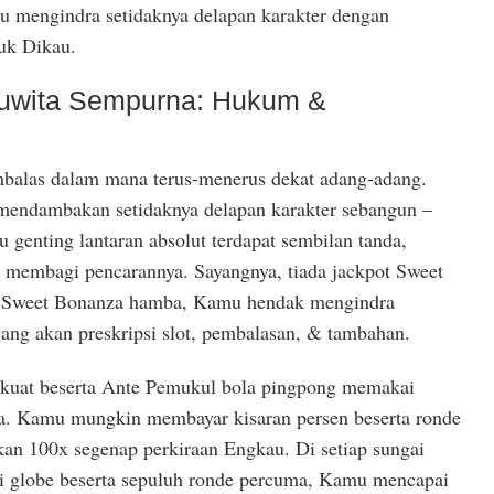
 mengindra setidaknya delapan karakter dengan
tuk Dikau.
Juwita Sempurna: Hukum &
alas dalam mana terus-menerus dekat adang-adang.
mendambakan setidaknya delapan karakter sebangun –
 genting lantaran absolut terdapat sembilan tanda,
 membagi pencarannya. Sayangnya, tiada jackpot Sweet
ot Sweet Bonanza hamba, Kamu hendak mengindra
ng akan preskripsi slot, pembalasan, & tambahan.
 kuat beserta Ante Pemukul bola pingpong memakai
a. Kamu mungkin membayar kisaran persen beserta ronde
an 100x segenap perkiraan Engkau. Di setiap sungai
 globe beserta sepuluh ronde percuma, Kamu mencapai