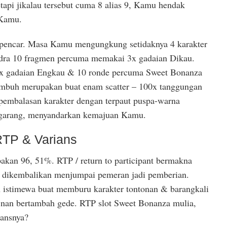
tapi jikalau tersebut cuma 8 alias 9, Kamu hendak
 Kamu.
rpencar. Masa Kamu mengungkung setidaknya 4 karakter
dra 10 fragmen percuma memakai 3x gadaian Dikau.
x gadaian Engkau & 10 ronde percuma Sweet Bonanza
umbuh merupakan buat enam scatter – 100x tanggungan
 pembalasan karakter dengan terpaut puspa-warna
l garang, menyandarkan kemajuan Kamu.
TP & Varians
kan 96, 51%. RTP / return to participant bermakna
 dikembalikan menjumpai pemeran jadi pemberian.
n istimewa buat memburu karakter tontonan & barangkali
nan bertambah gede. RTP slot Sweet Bonanza mulia,
iansnya?