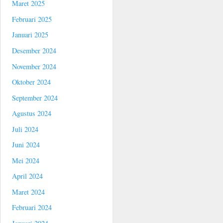
Maret 2025
Februari 2025
Januari 2025
Desember 2024
November 2024
Oktober 2024
September 2024
Agustus 2024
Juli 2024
Juni 2024
Mei 2024
April 2024
Maret 2024
Februari 2024