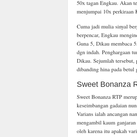
50x tagan Engkau. Akan te
menjumpai 10x perkiraan
Cuma jadi mulia sinyal be
berpencar, Engkau mengin
Guna 5, Dikau membaca 5
dgn indah. Penghargaan t
Dikau. Sejumlah tersebut,
dibanding hina pada betu
Sweet Bonanza R
Sweet Bonanza RTP merupa
keseimbangan gadaian nun
Varians ialah ancangan na
mengambil kaum ganjaran 
oleh karena itu apakah var