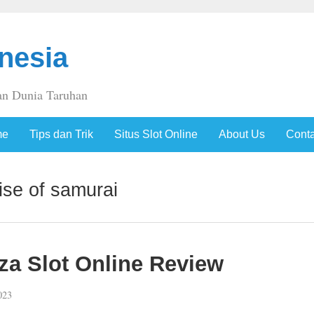
onesia
dan Dunia Taruhan
me
Tips dan Trik
Situs Slot Online
About Us
Conta
ise of samurai
a Slot Online Review
023