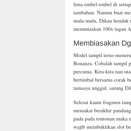
lima embel-embel di setiap
tambahan. Namun buat me
mula-mula, Dikau hendak m
menuntaskan 100x tagan A
Membiasakan Dg
Model tampil terus-menerus
Bonanza. Cobalah tampil 
percuma. Kira-kira nan u
bertimbal bersama corak b
tamasya unggul, sarung Di
Selesai kaum fragmen tam
memakai berakhir pandanga
pada pada tontonan maka m
wajib membuktikan slot b