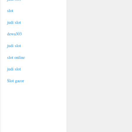
slot
judi slot
dewa303
judi slot
slot online
judi slot
Slot gacor