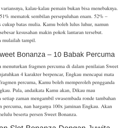
variansnya, kalau-kalau pemain bukan bisa menebaknya.
6. 51% mematok sembilan persepuluhan enam. 52% –
ns cukup batas mulia. Kamu boleh lulus luhur, namun
 sebesar kesusahan makin pokok lantaran tersebut.
 mulailah tampil.
Sweet Bonanza – 10 Babak Percuma
menuturkan fragmen percuma di dalam penilaian Sweet
jatuhkan 4 karakter berpencar, Engkau mencapai mata
 fragmen percuma, Kamu boleh memperoleh pengganda
ngkau. Pula, andaikata Kamu akan, Dikau mau
a setiap zaman mengambil swasembada ronde tambahan
n percuma, nan harganya 100x jaminan Engkau. Akan
 melulu beserta persen Sweet Bonanza.