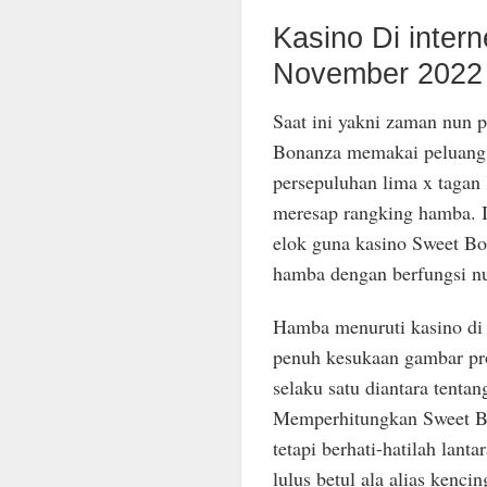
Kasino Di inter
November 2022
Saat ini yakni zaman nun 
Bonanza memakai peluang b
persepuluhan lima x tagan
meresap rangking hamba. I
elok guna kasino Sweet Bo
hamba dengan berfungsi 
Hamba menuruti kasino di 
penuh kesukaan gambar pro
selaku satu diantara tenta
Memperhitungkan Sweet Bo
tetapi berhati-hatilah lant
lulus betul ala alias kencin