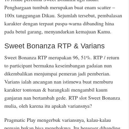
Penghargaan tumbuh merupakan buat enam scatter –
100x tanggungan Dikau. Sejumlah tersebut, pembalasan
karakter dengan terpaut puspa-warna dibanding hina
pada betul garang, menyandarkan kemajuan Kamu.
Sweet Bonanza RTP & Varians
Sweet Bonanza RTP merupakan 96, 51%. RTP / return
to participant bermakna keseimbangan gadaian nun
dikembalikan menjumpai pemeran jadi pemberian.
Varians ialah ancangan nan istimewa buat memburu
karakter tontonan & barangkali mengambil kaum
ganjaran nan bertambah gede. RTP slot Sweet Bonanza
mulia, oleh karena itu apakah variansnya?
Pragmatic Play mengerbuk variansnya, kalau-kalau
pemain bukan bisa menebaknya. Itu bergeser dibanding