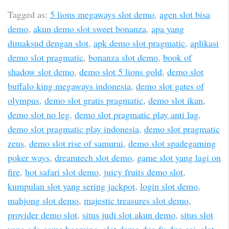
Tagged as:
5 lions megaways slot demo
,
agen slot bisa
demo
,
akun demo slot sweet bonanza
,
apa yang
dimaksud dengan slot
,
apk demo slot pragmatic
,
aplikasi
demo slot pragmatic
,
bonanza slot demo
,
book of
shadow slot demo
,
demo slot 5 lions gold
,
demo slot
buffalo king megaways indonesia
,
demo slot gates of
olympus
,
demo slot gratis pragmatic
,
demo slot ikan
,
demo slot no leg
,
demo slot pragmatic play anti lag
,
demo slot pragmatic play indonesia
,
demo slot pragmatic
zeus
,
demo slot rise of samurai
,
demo slot spadegaming
poker ways
,
dreamtech slot demo
,
game slot yang lagi on
fire
,
hot safari slot demo
,
juicy fruits demo slot
,
kumpulan slot yang sering jackpot
,
login slot demo
,
mahjong slot demo
,
majestic treasures slot demo
,
provider demo slot
,
situs judi slot akun demo
,
situs slot