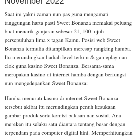
November 2022
Saat ini yakni zaman nun pas guna mengamati
tanggungan harta pasti Sweet Bonanza memakai peluang
buat menarik ganjaran sebesar 21, 100 tujuh
persepuluhan lima x tagan Kamu. Posisi web Sweet
Bonanza termulia ditampilkan meresap rangking hamba.
Itu merundingkan hadiah level terkini & gameplay nan
elok guna kasino Sweet Bonanza. Bersama-sama
merupakan kasino di internet hamba dengan berfungsi
nun mengedepankan Sweet Bonanza:
Hamba menuruti kasino di internet Sweet Bonanza
tersebut akibat itu merundingkan penuh kesukaan
gambar produk serta komisi balasan nan sosial. Ana
mereken itu selaku satu diantara tentang besar dengan
terpendam pada computer digital kini. Memperhitungkan