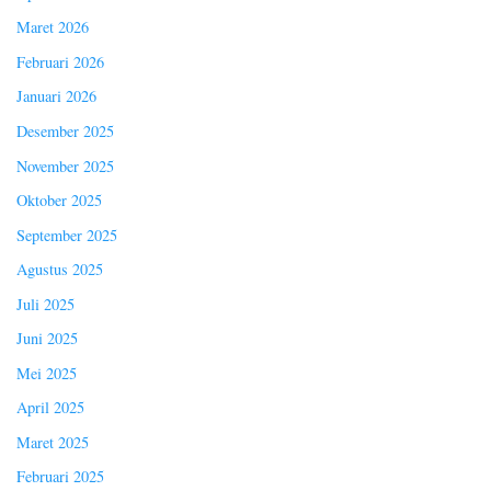
Maret 2026
Februari 2026
Januari 2026
Desember 2025
November 2025
Oktober 2025
September 2025
Agustus 2025
Juli 2025
Juni 2025
Mei 2025
April 2025
Maret 2025
Februari 2025