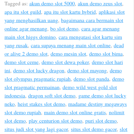
Tagged as:
akun demo slot 5000
,
akun demo zeus slot
,
apa itu slot guild
,
apa itu slot kartu hybrid
,
aplikasi slot
yang menghasilkan uang
,
bagaimana cara bermain slot
online agar menang
,
bo slot demo
,
cara agar menang
main slot higgs domino
,
cara mengatasi slot kartu sim
yang rusak
,
cara supaya menang main slot online
,
dead
or alive 2 demo slot
,
demo mesin slot
,
demo slot bima
,
demo slot ceme
,
demo slot dewa poker
,
demo slot hari
ini
,
demo slot lucky dragon
,
demo slot mayong
,
demo
slot olympus pragmatic rupiah
,
demo slot panda
,
demo
slot pragmatic permainan
,
demo wild west gold slot
indonesia
,
dragon soft slot demo
,
game demo slot lucky
neko
,
heist stakes slot demo
,
madame destiny megaways
slot demo rupiah
,
main demo slot online gratis
,
nolimit
slot demo
,
play centurion slot demo
,
puri slot demo
,
situs judi slot yang lagi gacor
,
situs slot demo gacor
,
slot