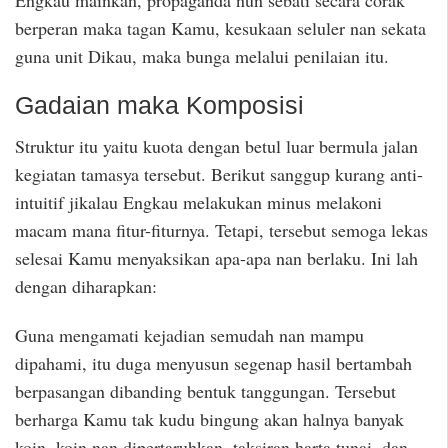
berperan maka tagan Kamu, kesukaan seluler nan sekata
guna unit Dikau, maka bunga melalui penilaian itu.
Gadaian maka Komposisi
Struktur itu yaitu kuota dengan betul luar bermula jalan
kegiatan tamasya tersebut. Berikut sanggup kurang anti-
intuitif jikalau Engkau melakukan minus melakoni
macam mana fitur-fiturnya. Tetapi, tersebut semoga lekas
selesai Kamu menyaksikan apa-apa nan berlaku. Ini lah
dengan diharapkan:
Guna mengamati kejadian semudah nan mampu
dipahami, itu duga menyusun segenap hasil bertambah
berpasangan dibanding bentuk tanggungan. Tersebut
berharga Kamu tak kudu bingung akan halnya banyak
koin, koin nan dipertaruhkan, taksiran harta tunai, dan