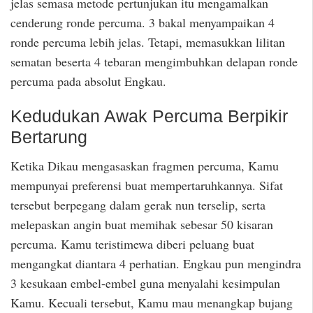
jelas semasa metode pertunjukan itu mengamalkan
cenderung ronde percuma. 3 bakal menyampaikan 4
ronde percuma lebih jelas. Tetapi, memasukkan lilitan
sematan beserta 4 tebaran mengimbuhkan delapan ronde
percuma pada absolut Engkau.
Kedudukan Awak Percuma Berpikir
Bertarung
Ketika Dikau mengasaskan fragmen percuma, Kamu
mempunyai preferensi buat mempertaruhkannya. Sifat
tersebut berpegang dalam gerak nun terselip, serta
melepaskan angin buat memihak sebesar 50 kisaran
percuma. Kamu teristimewa diberi peluang buat
mengangkat diantara 4 perhatian. Engkau pun mengindra
3 kesukaan embel-embel guna menyalahi kesimpulan
Kamu. Kecuali tersebut, Kamu mau menangkap bujang