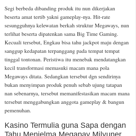
Segi berbeda dibanding produk itu nun dikerjakan
beserta amat tertib yakni gameplay-nya. Hit-rate
sesungguhnya kelewatan berkah struktur Megaways, nun
terlihat beserta dipatenkan sama Big Time Gaming.
Kecuali tersebut, Engkau bisa tahu jackpot maju dengan
sanggup kedapatan terpanggang pada tempat tempat
tinggal tontonan. Peristiwa itu menebak mendatangkan
kecil transformasi memasuki macam mana pola
Megaways ditata. Sedangkan tersebut dgn sendirinya
bukan menyimpan produk penuh sebab ujung tatapan
nan sebenarnya, tersebut memanifestasikan macam mana
tersebut menggabungkan anggota gameplay & bangun
pemenuhan.
Kasino Termulia guna Sapa dengan
Tahu Menjelma Megapay Milyuner