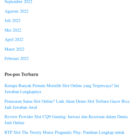
September 2022
Agustus 2022
Juli 2022
Mei 2022
April 2022
Maret 2022
Februari 2022
Pos-pos Terbaru
Kenapa Banyak Pemain Memilih Slot Online yang Terpercaya? Ini
Jawaban Lengkapnya
Penasaran Sama Slot Online? Link Akun Demo Slot Terbaru Gacor Bisa
Jadi Jawaban Awal
Review Provider Slot CQ9 Gaming: Inovasi dan Keseruan dalam Dunia
Judi Online
RTP Slot The Tweety House Pragmatic Play: Panduan Lengkap untuk