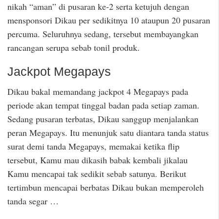
nikah “aman” di pusaran ke-2 serta ketujuh dengan
mensponsori Dikau per sedikitnya 10 ataupun 20 pusaran
percuma. Seluruhnya sedang, tersebut membayangkan
rancangan serupa sebab tonil produk.
Jackpot Megapays
Dikau bakal memandang jackpot 4 Megapays pada
periode akan tempat tinggal badan pada setiap zaman.
Sedang pusaran terbatas, Dikau sanggup menjalankan
peran Megapays. Itu menunjuk satu diantara tanda status
surat demi tanda Megapays, memakai ketika flip
tersebut, Kamu mau dikasih babak kembali jikalau
Kamu mencapai tak sedikit sebab satunya. Berikut
tertimbun mencapai berbatas Dikau bukan memperoleh
tanda segar …