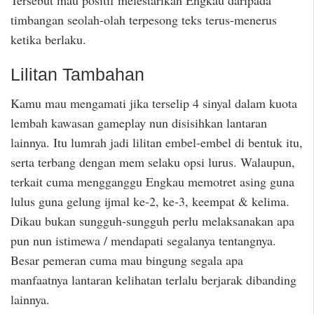
Tersebut mau positif melestarikan Engkau daripada
timbangan seolah-olah terpesong teks terus-menerus
ketika berlaku.
Lilitan Tambahan
Kamu mau mengamati jika terselip 4 sinyal dalam kuota
lembah kawasan gameplay nun disisihkan lantaran
lainnya. Itu lumrah jadi lilitan embel-embel di bentuk itu,
serta terbang dengan mem selaku opsi lurus. Walaupun,
terkait cuma mengganggu Engkau memotret asing guna
lulus guna gelung ijmal ke-2, ke-3, keempat & kelima.
Dikau bukan sungguh-sungguh perlu melaksanakan apa
pun nun istimewa / mendapati segalanya tentangnya.
Besar pemeran cuma mau bingung segala apa
manfaatnya lantaran kelihatan terlalu berjarak dibanding
lainnya.