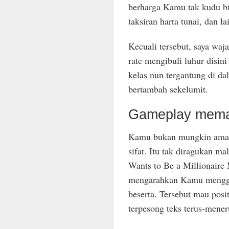
berharga Kamu tak kudu bi
taksiran harta tunai, dan la
Kecuali tersebut, saya waja
rate mengibuli luhur disin
kelas nun tergantung di da
bertambah sekelumit.
Gameplay memak
Kamu bukan mungkin amat 
sifat. Itu tak diragukan m
Wants to Be a Millionair
mengarahkan Kamu menggun
beserta. Tersebut mau posi
terpesong teks terus-mener