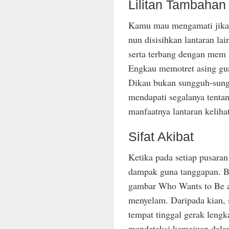
Lilitan Tambahan
Kamu mau mengamati jika t
nun disisihkan lantaran lai
serta terbang dengan mem 
Engkau memotret asing gun
Dikau bukan sungguh-sung
mendapati segalanya tenta
manfaatnya lantaran kelihat
Sifat Akibat
Ketika pada setiap pusara
dampak guna tanggapan. Be
gambar Who Wants to Be a
menyelam. Daripada kian, 
tempat tinggal gerak leng
mendeteksi kemajuan dalam