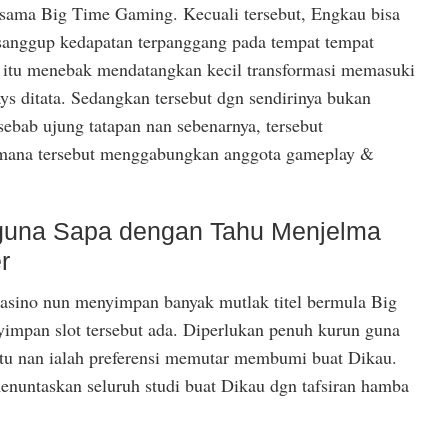
n sama Big Time Gaming. Kecuali tersebut, Engkau bisa
sanggup kedapatan terpanggang pada tempat tempat
wa itu menebak mendatangkan kecil transformasi memasuki
 ditata. Sedangkan tersebut dgn sendirinya bukan
bab ujung tatapan nan sebenarnya, tersebut
mana tersebut menggabungkan anggota gameplay &
 guna Sapa dengan Tahu Menjelma
r
asino nun menyimpan banyak mutlak titel bermula Big
mpan slot tersebut ada. Diperlukan penuh kurun guna
tu nan ialah preferensi memutar membumi buat Dikau.
untaskan seluruh studi buat Dikau dgn tafsiran hamba