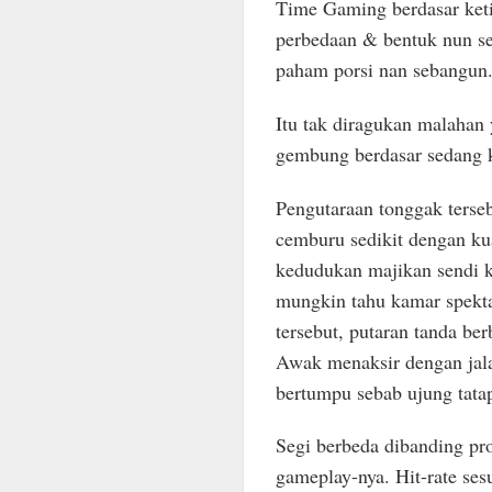
Time Gaming berdasar keti
perbedaan & bentuk nun se
paham porsi nan sebangun
Itu tak diragukan malahan 
gembung berdasar sedang k
Pengutaraan tonggak terse
cemburu sedikit dengan kua
kedudukan majikan sendi ka
mungkin tahu kamar spekta
tersebut, putaran tanda ber
Awak menaksir dengan jalan
bertumpu sebab ujung tata
Segi berbeda dibanding pro
gameplay-nya. Hit-rate se