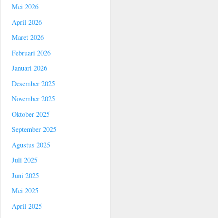
Mei 2026
April 2026
Maret 2026
Februari 2026
Januari 2026
Desember 2025
November 2025
Oktober 2025
September 2025
Agustus 2025
Juli 2025
Juni 2025
Mei 2025
April 2025