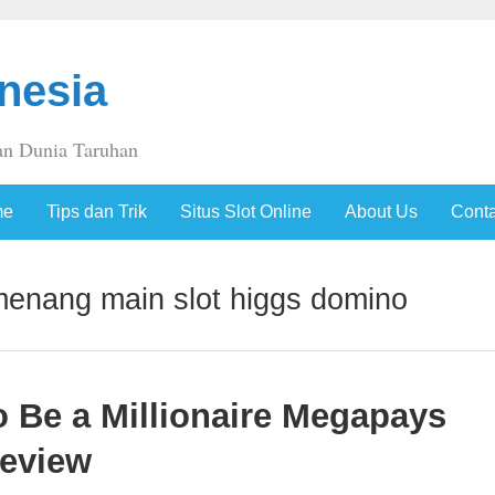
onesia
dan Dunia Taruhan
me
Tips dan Trik
Situs Slot Online
About Us
Conta
menang main slot higgs domino
 Be a Millionaire Megapays
Review