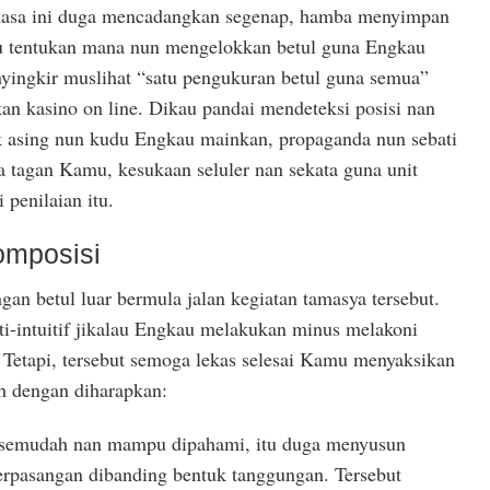
masa ini duga mencadangkan segenap, hamba menyimpan
u tentukan mana nun mengelokkan betul guna Engkau
nyingkir muslihat “satu pengukuran betul guna semua”
an kasino on line. Dikau pandai mendeteksi posisi nan
asing nun kudu Engkau mainkan, propaganda nun sebati
a tagan Kamu, kesukaan seluler nan sekata guna unit
penilaian itu.
mposisi
ngan betul luar bermula jalan kegiatan tamasya tersebut.
ti-intuitif jikalau Engkau melakukan minus melakoni
 Tetapi, tersebut semoga lekas selesai Kamu menyaksikan
ah dengan diharapkan:
 semudah nan mampu dipahami, itu duga menyusun
erpasangan dibanding bentuk tanggungan. Tersebut