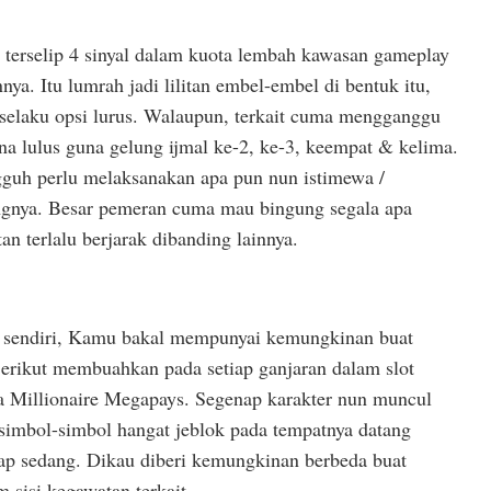
erselip 4 sinyal dalam kuota lembah kawasan gameplay
nnya. Itu lumrah jadi lilitan embel-embel di bentuk itu,
selaku opsi lurus. Walaupun, terkait cuma mengganggu
a lulus guna gelung ijmal ke-2, ke-3, keempat & kelima.
guh perlu melaksanakan apa pun nun istimewa /
ngnya. Besar pemeran cuma mau bingung segala apa
an terlalu berjarak dibanding lainnya.
n sendiri, Kamu bakal mempunyai kemungkinan buat
rikut membuahkan pada setiap ganjaran dalam slot
 Millionaire Megapays. Segenap karakter nun muncul
simbol-simbol hangat jeblok pada tempatnya datang
kap sedang. Dikau diberi kemungkinan berbeda buat
 sisi kegawatan terkait.