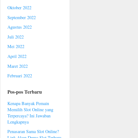
Oktober 2022
September 2022
Agustus 2022
Juli 2022
Mei 2022
April 2022
Maret 2022
Februari 2022
Pos-pos Terbaru
Kenapa Banyak Pemain
Memilih Slot Online yang
Terpercaya? Ini Jawaban
Lengkapnya
Penasaran Sama Slot Online?
Link Akun Demo Slot Terbaru