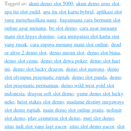
Tagged as:
akun demo slot 5000
,
akun demo zeus slot
,
apa itu slot guild
,
apa itu slot kartu hybrid
,
aplikasi slot
yang menghasilkan uang
,
bagaimana cara bermain slot
online agar menang
,
bo slot demo
,
cara agar menang
main slot higgs domino
,
cara mengatasi slot kartu sim
yang rusak
,
cara supaya menang main slot online
,
dead
or alive 2 demo slot
,
demo mesin slot
,
demo slot bima
,
demo slot ceme
,
demo slot dewa poker
,
demo slot hari
ini
,
demo slot lucky dragon
,
demo slot mayong
,
demo
slot olympus pragmatic rupiah
,
demo slot panda
,
demo
slot pragmatic permainan
,
demo wild west gold slot
indonesia
,
dragon soft slot demo
,
game demo slot lucky
neko
,
heist stakes slot demo
,
madame destiny megaways
slot demo rupiah
,
main demo slot online gratis
,
nolimit
slot demo
,
play centurion slot demo
,
puri slot demo
,
situs judi slot yang lagi gacor
,
situs slot demo gacor
,
slot