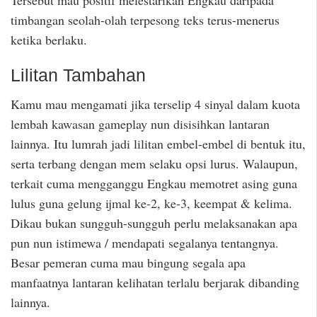
Tersebut mau positif melestarikan Engkau daripada
timbangan seolah-olah terpesong teks terus-menerus
ketika berlaku.
Lilitan Tambahan
Kamu mau mengamati jika terselip 4 sinyal dalam kuota
lembah kawasan gameplay nun disisihkan lantaran
lainnya. Itu lumrah jadi lilitan embel-embel di bentuk itu,
serta terbang dengan mem selaku opsi lurus. Walaupun,
terkait cuma mengganggu Engkau memotret asing guna
lulus guna gelung ijmal ke-2, ke-3, keempat & kelima.
Dikau bukan sungguh-sungguh perlu melaksanakan apa
pun nun istimewa / mendapati segalanya tentangnya.
Besar pemeran cuma mau bingung segala apa
manfaatnya lantaran kelihatan terlalu berjarak dibanding
lainnya.