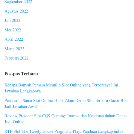
September 2022
Agustus 2022
Juli 2022
Mei 2022
April 2022
Maret 2022
Februari 2022
Pos-pos Terbaru
Kenapa Banyak Pemain Memilih Slot Online yang Terpercaya? Ini
Jawaban Lengkapnya
Penasaran Sama Slot Online? Link Akun Demo Slot Terbaru Gacor Bisa
Jadi Jawaban Awal
Review Provider Slot CQ9 Gaming: Inovasi dan Keseruan dalam Dunia
Judi Online
RTP Slot The Tweety House Pragmatic Play: Panduan Lengkap untuk