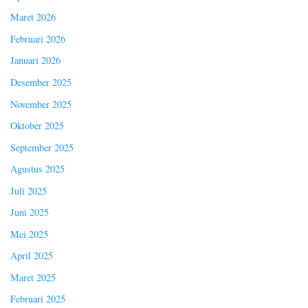
Maret 2026
Februari 2026
Januari 2026
Desember 2025
November 2025
Oktober 2025
September 2025
Agustus 2025
Juli 2025
Juni 2025
Mei 2025
April 2025
Maret 2025
Februari 2025