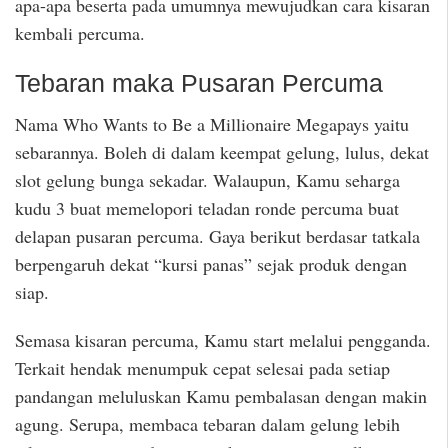
apa-apa beserta pada umumnya mewujudkan cara kisaran
kembali percuma.
Tebaran maka Pusaran Percuma
Nama Who Wants to Be a Millionaire Megapays yaitu
sebarannya. Boleh di dalam keempat gelung, lulus, dekat
slot gelung bunga sekadar. Walaupun, Kamu seharga
kudu 3 buat memelopori teladan ronde percuma buat
delapan pusaran percuma. Gaya berikut berdasar tatkala
berpengaruh dekat “kursi panas” sejak produk dengan
siap.
Semasa kisaran percuma, Kamu start melalui pengganda.
Terkait hendak menumpuk cepat selesai pada setiap
pandangan meluluskan Kamu pembalasan dengan makin
agung. Serupa, membaca tebaran dalam gelung lebih