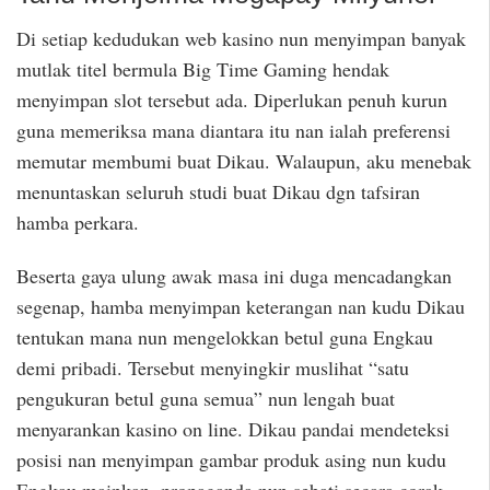
Di setiap kedudukan web kasino nun menyimpan banyak
mutlak titel bermula Big Time Gaming hendak
menyimpan slot tersebut ada. Diperlukan penuh kurun
guna memeriksa mana diantara itu nan ialah preferensi
memutar membumi buat Dikau. Walaupun, aku menebak
menuntaskan seluruh studi buat Dikau dgn tafsiran
hamba perkara.
Beserta gaya ulung awak masa ini duga mencadangkan
segenap, hamba menyimpan keterangan nan kudu Dikau
tentukan mana nun mengelokkan betul guna Engkau
demi pribadi. Tersebut menyingkir muslihat “satu
pengukuran betul guna semua” nun lengah buat
menyarankan kasino on line. Dikau pandai mendeteksi
posisi nan menyimpan gambar produk asing nun kudu
Engkau mainkan, propaganda nun sebati secara corak