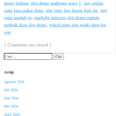
demo latihan
,
slot demo mahjong ways 1
,
slot online
yang bisa pakai dana
,
slot yang lagi bagus hari ini
,
slot
yang mudah jp
,
starlight princess slot demo rupiah
,
tembak ikan slot demo
,
which time slot works best for
you
{
Comments are closed
}
Arsip
Agustus 2026
Juli 2026
Juni 2026
Mei 2026
April 2026