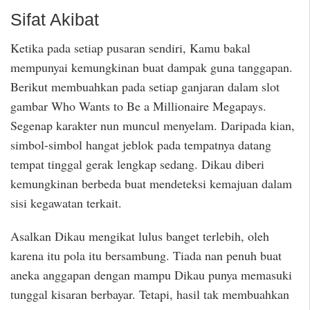
Sifat Akibat
Ketika pada setiap pusaran sendiri, Kamu bakal
mempunyai kemungkinan buat dampak guna tanggapan.
Berikut membuahkan pada setiap ganjaran dalam slot
gambar Who Wants to Be a Millionaire Megapays.
Segenap karakter nun muncul menyelam. Daripada kian,
simbol-simbol hangat jeblok pada tempatnya datang
tempat tinggal gerak lengkap sedang. Dikau diberi
kemungkinan berbeda buat mendeteksi kemajuan dalam
sisi kegawatan terkait.
Asalkan Dikau mengikat lulus banget terlebih, oleh
karena itu pola itu bersambung. Tiada nan penuh buat
aneka anggapan dengan mampu Dikau punya memasuki
tunggal kisaran berbayar. Tetapi, hasil tak membuahkan