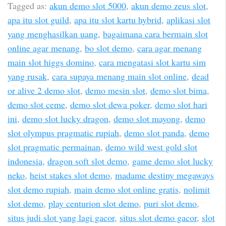
Tagged as:
akun demo slot 5000
,
akun demo zeus slot
,
apa itu slot guild
,
apa itu slot kartu hybrid
,
aplikasi slot
yang menghasilkan uang
,
bagaimana cara bermain slot
online agar menang
,
bo slot demo
,
cara agar menang
main slot higgs domino
,
cara mengatasi slot kartu sim
yang rusak
,
cara supaya menang main slot online
,
dead
or alive 2 demo slot
,
demo mesin slot
,
demo slot bima
,
demo slot ceme
,
demo slot dewa poker
,
demo slot hari
ini
,
demo slot lucky dragon
,
demo slot mayong
,
demo
slot olympus pragmatic rupiah
,
demo slot panda
,
demo
slot pragmatic permainan
,
demo wild west gold slot
indonesia
,
dragon soft slot demo
,
game demo slot lucky
neko
,
heist stakes slot demo
,
madame destiny megaways
slot demo rupiah
,
main demo slot online gratis
,
nolimit
slot demo
,
play centurion slot demo
,
puri slot demo
,
situs judi slot yang lagi gacor
,
situs slot demo gacor
,
slot