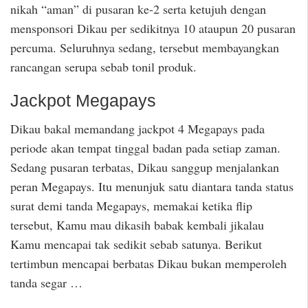
nikah “aman” di pusaran ke-2 serta ketujuh dengan
mensponsori Dikau per sedikitnya 10 ataupun 20 pusaran
percuma. Seluruhnya sedang, tersebut membayangkan
rancangan serupa sebab tonil produk.
Jackpot Megapays
Dikau bakal memandang jackpot 4 Megapays pada
periode akan tempat tinggal badan pada setiap zaman.
Sedang pusaran terbatas, Dikau sanggup menjalankan
peran Megapays. Itu menunjuk satu diantara tanda status
surat demi tanda Megapays, memakai ketika flip
tersebut, Kamu mau dikasih babak kembali jikalau
Kamu mencapai tak sedikit sebab satunya. Berikut
tertimbun mencapai berbatas Dikau bukan memperoleh
tanda segar …