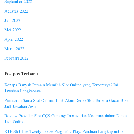
September 2022
Agustus 2022
Juli 2022
Mei 2022
April 2022
Maret 2022
Februari 2022
Pos-pos Terbaru
Kenapa Banyak Pemain Memilih Slot Online yang Terpercaya? Ini
Jawaban Lengkapnya
Penasaran Sama Slot Online? Link Akun Demo Slot Terbaru Gacor Bisa
Jadi Jawaban Awal
Review Provider Slot CQ9 Gaming: Inovasi dan Keseruan dalam Dunia
Judi Online
RTP Slot The Tweety House Pragmatic Play: Panduan Lengkap untuk