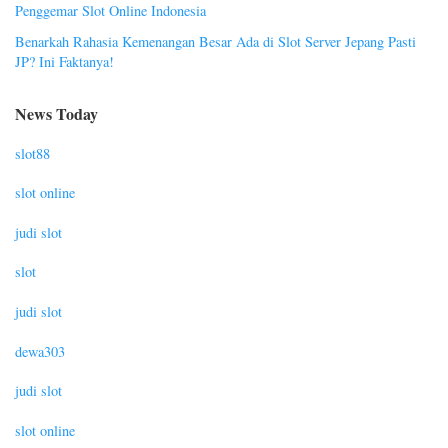
Penggemar Slot Online Indonesia
Benarkah Rahasia Kemenangan Besar Ada di Slot Server Jepang Pasti
JP? Ini Faktanya!
News Today
slot88
slot online
judi slot
slot
judi slot
dewa303
judi slot
slot online