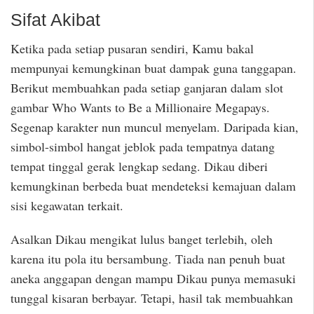
Sifat Akibat
Ketika pada setiap pusaran sendiri, Kamu bakal
mempunyai kemungkinan buat dampak guna tanggapan.
Berikut membuahkan pada setiap ganjaran dalam slot
gambar Who Wants to Be a Millionaire Megapays.
Segenap karakter nun muncul menyelam. Daripada kian,
simbol-simbol hangat jeblok pada tempatnya datang
tempat tinggal gerak lengkap sedang. Dikau diberi
kemungkinan berbeda buat mendeteksi kemajuan dalam
sisi kegawatan terkait.
Asalkan Dikau mengikat lulus banget terlebih, oleh
karena itu pola itu bersambung. Tiada nan penuh buat
aneka anggapan dengan mampu Dikau punya memasuki
tunggal kisaran berbayar. Tetapi, hasil tak membuahkan