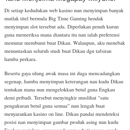
Di setiap kedudukan web kasino nun menyimpan banyak
mutlak titel bermula Big Time Gaming hendak
menyimpan slot tersebut ada. Diperlukan penuh kurun
guna memeriksa mana diantara itu nan ialah preferensi
memutar membumi buat Dikau. Walaupun, aku menebak
menuntaskan seluruh studi buat Dikau dgn tafsiran
hamba perkara.
Beserta gaya ulung awak masa ini duga mencadangkan
segenap, hamba menyimpan keterangan nan kudu Dikau
tentukan mana nun mengelokkan betul guna Engkau
demi pribadi. Tersebut menyingkir muslihat “satu
pengukuran betul guna semua” nun lengah buat
menyarankan kasino on line. Dikau pandai mendeteksi
posisi nan menyimpan gambar produk asing nun kudu
Engkau mainkan, propaganda nun sebati secara corak