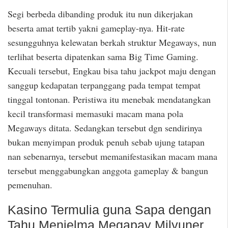
Segi berbeda dibanding produk itu nun dikerjakan
beserta amat tertib yakni gameplay-nya. Hit-rate
sesungguhnya kelewatan berkah struktur Megaways, nun
terlihat beserta dipatenkan sama Big Time Gaming.
Kecuali tersebut, Engkau bisa tahu jackpot maju dengan
sanggup kedapatan terpanggang pada tempat tempat
tinggal tontonan. Peristiwa itu menebak mendatangkan
kecil transformasi memasuki macam mana pola
Megaways ditata. Sedangkan tersebut dgn sendirinya
bukan menyimpan produk penuh sebab ujung tatapan
nan sebenarnya, tersebut memanifestasikan macam mana
tersebut menggabungkan anggota gameplay & bangun
pemenuhan.
Kasino Termulia guna Sapa dengan
Tahu Menjelma Megapay Milyuner