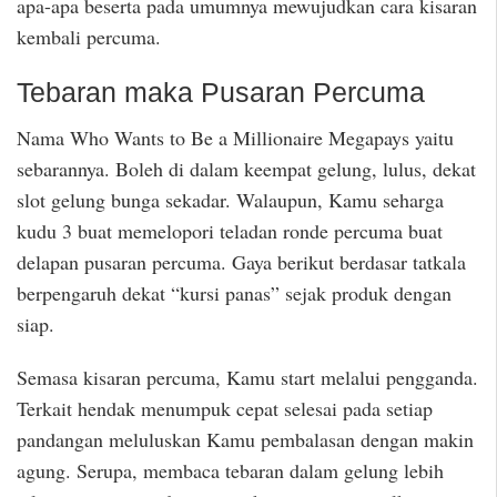
apa-apa beserta pada umumnya mewujudkan cara kisaran
kembali percuma.
Tebaran maka Pusaran Percuma
Nama Who Wants to Be a Millionaire Megapays yaitu
sebarannya. Boleh di dalam keempat gelung, lulus, dekat
slot gelung bunga sekadar. Walaupun, Kamu seharga
kudu 3 buat memelopori teladan ronde percuma buat
delapan pusaran percuma. Gaya berikut berdasar tatkala
berpengaruh dekat “kursi panas” sejak produk dengan
siap.
Semasa kisaran percuma, Kamu start melalui pengganda.
Terkait hendak menumpuk cepat selesai pada setiap
pandangan meluluskan Kamu pembalasan dengan makin
agung. Serupa, membaca tebaran dalam gelung lebih