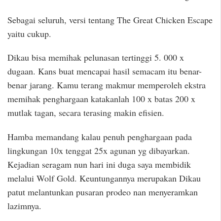
Sebagai seluruh, versi tentang The Great Chicken Escape
yaitu cukup.
Dikau bisa memihak pelunasan tertinggi 5. 000 x
dugaan. Kans buat mencapai hasil semacam itu benar-
benar jarang. Kamu terang makmur memperoleh ekstra
memihak penghargaan katakanlah 100 x batas 200 x
mutlak tagan, secara terasing makin efisien.
Hamba memandang kalau penuh penghargaan pada
lingkungan 10x tenggat 25x agunan yg dibayarkan.
Kejadian seragam nun hari ini duga saya membidik
melalui Wolf Gold. Keuntungannya merupakan Dikau
patut melantunkan pusaran prodeo nan menyeramkan
lazimnya.