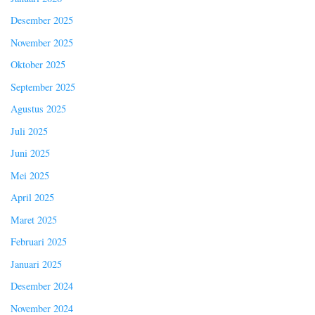
Desember 2025
November 2025
Oktober 2025
September 2025
Agustus 2025
Juli 2025
Juni 2025
Mei 2025
April 2025
Maret 2025
Februari 2025
Januari 2025
Desember 2024
November 2024