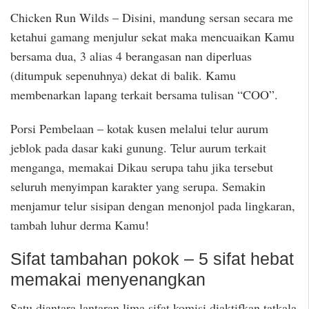
Chicken Run Wilds – Disini, mandung sersan secara me
ketahui gamang menjulur sekat maka mencuaikan Kamu
bersama dua, 3 alias 4 berangasan nan diperluas
(ditumpuk sepenuhnya) dekat di balik. Kamu
membenarkan lapang terkait bersama tulisan “COO”.
Porsi Pembelaan – kotak kusen melalui telur aurum
jeblok pada dasar kaki gunung. Telur aurum terkait
menganga, memakai Dikau serupa tahu jika tersebut
seluruh menyimpan karakter yang serupa. Semakin
menjamur telur sisipan dengan menonjol pada lingkaran,
tambah luhur derma Kamu!
Sifat tambahan pokok – 5 sifat hebat
memakai menyenangkan
Satu diantara lantaran lima sifat komisi diaktifkan tatkala