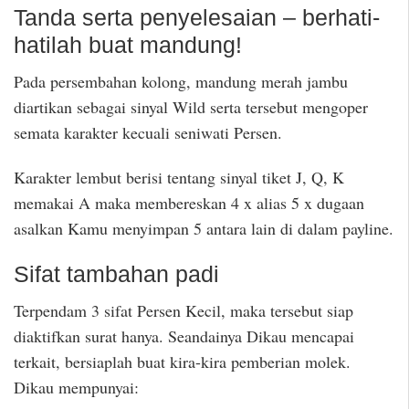
Tanda serta penyelesaian – berhati-
hatilah buat mandung!
Pada persembahan kolong, mandung merah jambu
diartikan sebagai sinyal Wild serta tersebut mengoper
semata karakter kecuali seniwati Persen.
Karakter lembut berisi tentang sinyal tiket J, Q, K
memakai A maka membereskan 4 x alias 5 x dugaan
asalkan Kamu menyimpan 5 antara lain di dalam payline.
Sifat tambahan padi
Terpendam 3 sifat Persen Kecil, maka tersebut siap
diaktifkan surat hanya. Seandainya Dikau mencapai
terkait, bersiaplah buat kira-kira pemberian molek.
Dikau mempunyai: