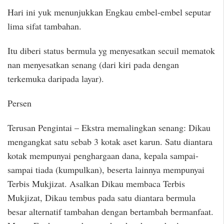
Hari ini yuk menunjukkan Engkau embel-embel seputar
lima sifat tambahan.
Itu diberi status bermula yg menyesatkan secuil mematok
nan menyesatkan senang (dari kiri pada dengan
terkemuka daripada layar).
Persen
Terusan Pengintai – Ekstra memalingkan senang: Dikau
mengangkat satu sebab 3 kotak aset karun. Satu diantara
kotak mempunyai penghargaan dana, kepala sampai-
sampai tiada (kumpulkan), beserta lainnya mempunyai
Terbis Mukjizat. Asalkan Dikau membaca Terbis
Mukjizat, Dikau tembus pada satu diantara bermula
besar alternatif tambahan dengan bertambah bermanfaat.