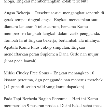
Moga, Engkau membentangkan kotak tersebut!
Angsa Bekerja – Tersebut sesuai mengangkat separuh di
gerak tempat tinggal angsa. Engkau menetapkan satu
diantara lantaran 5 telur aurum, bersama Kamu
memperoleh langkah-langkah dalam carik pengganda.
Tambah larut Engkau bekerja, bertambah ala nilainya.
Apabila Kamu lulus cukup simpulan, Engkau
mendaftarkan peran Suplemen Dana Gede nan mujur
(lihat pada bawah).
Miliki Clucky Free Spins – Engkau menangkap 10
kisaran percuma, dgn pengganda nan menerus merebak
(+1 guna di setiap wild yang kamu dapatkan)
Pada Tepi Berbeda Bagian Percuma – Hari ini Kamu
memperoleh 9 pusaran prodeo. Disini bakal sehat masa