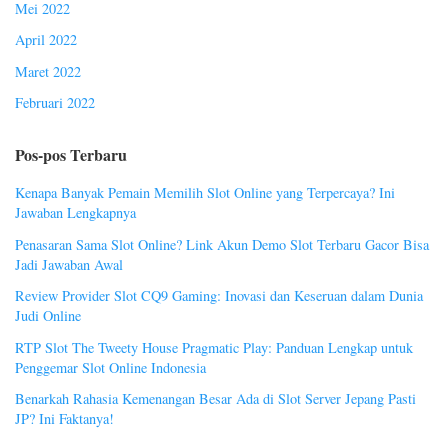
Mei 2022
April 2022
Maret 2022
Februari 2022
Pos-pos Terbaru
Kenapa Banyak Pemain Memilih Slot Online yang Terpercaya? Ini
Jawaban Lengkapnya
Penasaran Sama Slot Online? Link Akun Demo Slot Terbaru Gacor Bisa
Jadi Jawaban Awal
Review Provider Slot CQ9 Gaming: Inovasi dan Keseruan dalam Dunia
Judi Online
RTP Slot The Tweety House Pragmatic Play: Panduan Lengkap untuk
Penggemar Slot Online Indonesia
Benarkah Rahasia Kemenangan Besar Ada di Slot Server Jepang Pasti
JP? Ini Faktanya!