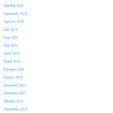
Oktober 2024
September 2024
Agustus 2024
Juli 2024
Juni 2024
Mei 2024
April 2024
Maret 2024
Februari 2024
Januari 2024
Desember 2023
November 2023
Oktober 2023
September 2023