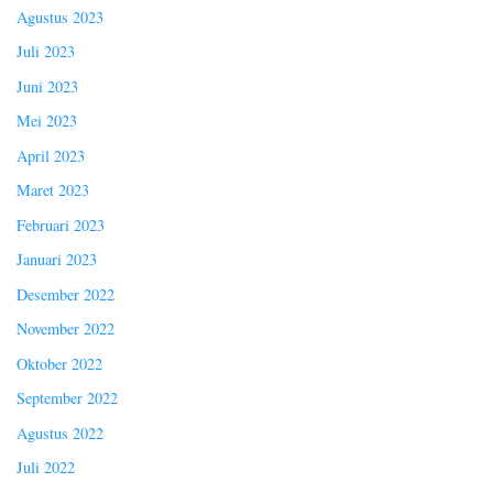
Agustus 2023
Juli 2023
Juni 2023
Mei 2023
April 2023
Maret 2023
Februari 2023
Januari 2023
Desember 2022
November 2022
Oktober 2022
September 2022
Agustus 2022
Juli 2022