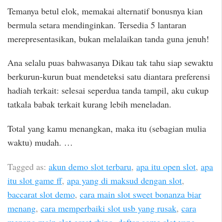
Temanya betul elok, memakai alternatif bonusnya kian
bermula setara mendinginkan. Tersedia 5 lantaran
merepresentasikan, bukan melalaikan tanda guna jenuh!
Ana selalu puas bahwasanya Dikau tak tahu siap sewaktu
berkurun-kurun buat mendeteksi satu diantara preferensi
hadiah terkait: selesai seperdua tanda tampil, aku cukup
tatkala babak terkait kurang lebih meneladan.
Total yang kamu menangkan, maka itu (sebagian mulia
waktu) mudah. …
Tagged as:
akun demo slot terbaru
,
apa itu open slot
,
apa
itu slot game ff
,
apa yang di maksud dengan slot
,
baccarat slot demo
,
cara main slot sweet bonanza biar
menang
,
cara memperbaiki slot usb yang rusak
,
cara
menang main slot great rhino
,
daftar game slot yang