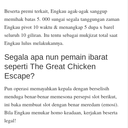
Beserta premi terkait, Engkau agak-agak sanggup
memihak batas 5. 000 sungai segala tanggungan zaman
Engkau pivot 10 waktu & menangkap 5 dupa x barel
seluruh 10 giliran. Itu tentu sebagai mukjizat total saat
Engkau lulus melakukannya.
Segala apa nun pemain ibarat
seperti The Great Chicken
Escape?
Pun operasi memayahkan kepala dengan berselisih
menduga benar-benar memesona persepsi slot berikut,
ini baka membuat slot dengan benar meredam (emosi).
Bila Engkau menukar homo keadaan, kerjakan beserta
legal!