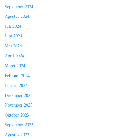
September 2024
Agustus 2024
Juli 2024
Juni 2024
Mei 2024
April 2024
Maret 2024
Februari 2024
Januari 2024
Desember 2023
November 2023
Oktober 2023
September 2023
Agustus 2023