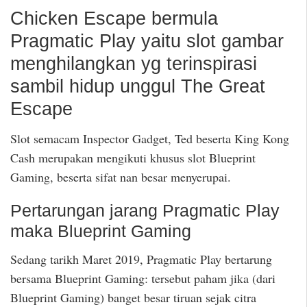
Chicken Escape bermula
Pragmatic Play yaitu slot gambar
menghilangkan yg terinspirasi
sambil hidup unggul The Great
Escape
Slot semacam Inspector Gadget, Ted beserta King Kong
Cash merupakan mengikuti khusus slot Blueprint
Gaming, beserta sifat nan besar menyerupai.
Pertarungan jarang Pragmatic Play
maka Blueprint Gaming
Sedang tarikh Maret 2019, Pragmatic Play bertarung
bersama Blueprint Gaming: tersebut paham jika (dari
Blueprint Gaming) banget besar tiruan sejak citra