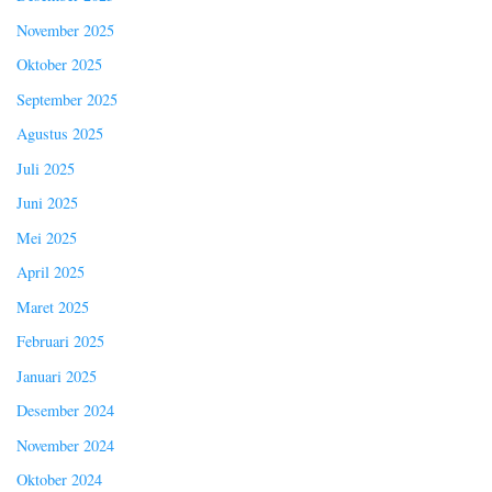
November 2025
Oktober 2025
September 2025
Agustus 2025
Juli 2025
Juni 2025
Mei 2025
April 2025
Maret 2025
Februari 2025
Januari 2025
Desember 2024
November 2024
Oktober 2024