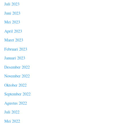
Juli 2023
Juni 2023
Mei 2023
April 2023
Maret 2023
Februari 2023
Januari 2023
Desember 2022
November 2022
Oktober 2022
September 2022
Agustus 2022
Juli 2022
Mei 2022