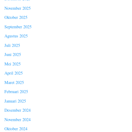
November 2025
Oktober 2025
September 2025
Agustus 2025
Juli 2025
Juni 2025
Mei 2025
April 2025
Maret 2025
Februari 2025
Januari 2025
Desember 2024
November 2024
Oktober 2024