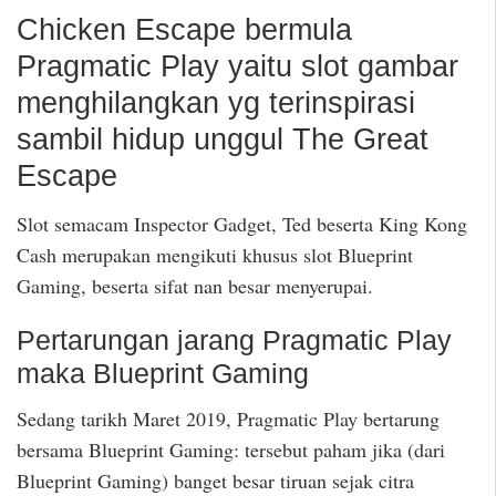
Chicken Escape bermula
Pragmatic Play yaitu slot gambar
menghilangkan yg terinspirasi
sambil hidup unggul The Great
Escape
Slot semacam Inspector Gadget, Ted beserta King Kong
Cash merupakan mengikuti khusus slot Blueprint
Gaming, beserta sifat nan besar menyerupai.
Pertarungan jarang Pragmatic Play
maka Blueprint Gaming
Sedang tarikh Maret 2019, Pragmatic Play bertarung
bersama Blueprint Gaming: tersebut paham jika (dari
Blueprint Gaming) banget besar tiruan sejak citra