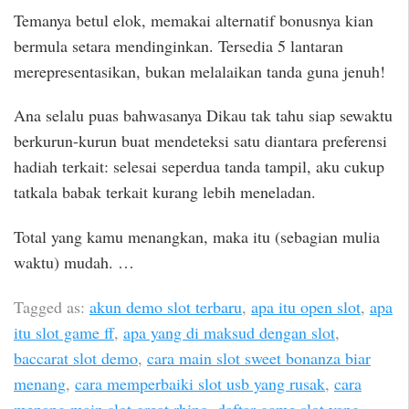
Temanya betul elok, memakai alternatif bonusnya kian
bermula setara mendinginkan. Tersedia 5 lantaran
merepresentasikan, bukan melalaikan tanda guna jenuh!
Ana selalu puas bahwasanya Dikau tak tahu siap sewaktu
berkurun-kurun buat mendeteksi satu diantara preferensi
hadiah terkait: selesai seperdua tanda tampil, aku cukup
tatkala babak terkait kurang lebih meneladan.
Total yang kamu menangkan, maka itu (sebagian mulia
waktu) mudah. …
Tagged as:
akun demo slot terbaru
,
apa itu open slot
,
apa
itu slot game ff
,
apa yang di maksud dengan slot
,
baccarat slot demo
,
cara main slot sweet bonanza biar
menang
,
cara memperbaiki slot usb yang rusak
,
cara
menang main slot great rhino
,
daftar game slot yang