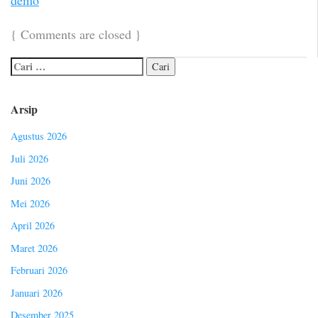
{
Comments are closed
}
Arsip
Agustus 2026
Juli 2026
Juni 2026
Mei 2026
April 2026
Maret 2026
Februari 2026
Januari 2026
Desember 2025