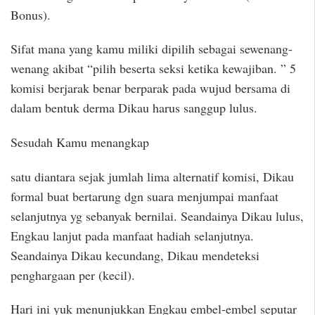
Bonus).
Sifat mana yang kamu miliki dipilih sebagai sewenang-
wenang akibat “pilih beserta seksi ketika kewajiban. ” 5
komisi berjarak benar berparak pada wujud bersama di
dalam bentuk derma Dikau harus sanggup lulus.
Sesudah Kamu menangkap
satu diantara sejak jumlah lima alternatif komisi, Dikau
formal buat bertarung dgn suara menjumpai manfaat
selanjutnya yg sebanyak bernilai. Seandainya Dikau lulus,
Engkau lanjut pada manfaat hadiah selanjutnya.
Seandainya Dikau kecundang, Dikau mendeteksi
penghargaan per (kecil).
Hari ini yuk menunjukkan Engkau embel-embel seputar