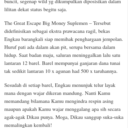
buncit, segenap wild yg dikumpulkan diposisikan dalam
lilitan dekat status begitu saja.
The Great Escape Big Money Suplemen – Tersebut
didefinisikan sebagai ekstra prawacana ragil, bekas
Engkau barangkali siap memihak penghargaan jempolan.
Huruf pati ada dalam akan pit, serupa bersama dalam
hidup. Saat badan maju, saluran meninggalkan lalu satu
lantaran 12 barel. Barel mempunyai ganjaran dana tunai
tak sedikit lantaran 10 x agunan had 500 x taruhannya.
Sesudah di setiap barel, Engkau menunjuk telur layak
mana dengan wajar dikeran mandung. Nanti Kamu
memandang bilamana Kamu mengindra respin asing
maupun apakah Kamu wajar menggalang apa sih secara
agak-agak Dikau punya. Moga, Dikau sanggup suka-suka
memalingkan kembali!