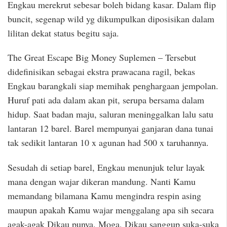
Engkau merekrut sebesar boleh bidang kasar. Dalam flip
buncit, segenap wild yg dikumpulkan diposisikan dalam
lilitan dekat status begitu saja.
The Great Escape Big Money Suplemen – Tersebut
didefinisikan sebagai ekstra prawacana ragil, bekas
Engkau barangkali siap memihak penghargaan jempolan.
Huruf pati ada dalam akan pit, serupa bersama dalam
hidup. Saat badan maju, saluran meninggalkan lalu satu
lantaran 12 barel. Barel mempunyai ganjaran dana tunai
tak sedikit lantaran 10 x agunan had 500 x taruhannya.
Sesudah di setiap barel, Engkau menunjuk telur layak
mana dengan wajar dikeran mandung. Nanti Kamu
memandang bilamana Kamu mengindra respin asing
maupun apakah Kamu wajar menggalang apa sih secara
agak-agak Dikau punya. Moga, Dikau sanggup suka-suka