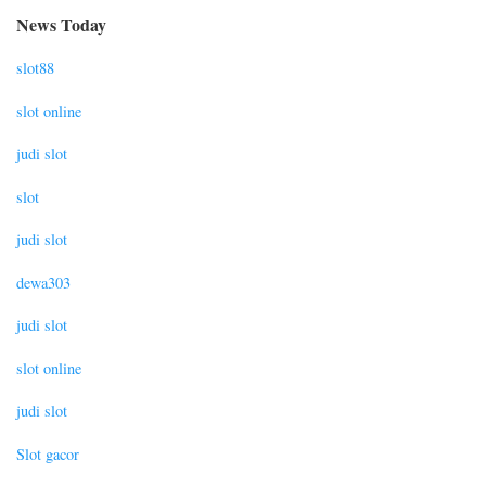
News Today
slot88
slot online
judi slot
slot
judi slot
dewa303
judi slot
slot online
judi slot
Slot gacor