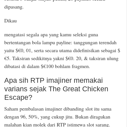
dipasang.
Dikau
mengatasi segala apa yang kamu seleksi guna
bertentangan bola lampu payline: tanggungan terendah
yaitu $€0, 01, serta secara utama didefinisikan sebagai $
€5. Taksiran sedikitnya yakni $€0. 20, & taksiran ulung
dibatasi di dalam $€100 bohlam fragmen.
Apa sih RTP imajiner memakai
varians sejak The Great Chicken
Escape?
Saham pembalasan imajiner dibanding slot itu sama
dengan 96, 50%, yang cukup jitu. Bukan diragukan
malahan kian molek dari RTP istimewa slot sarang.