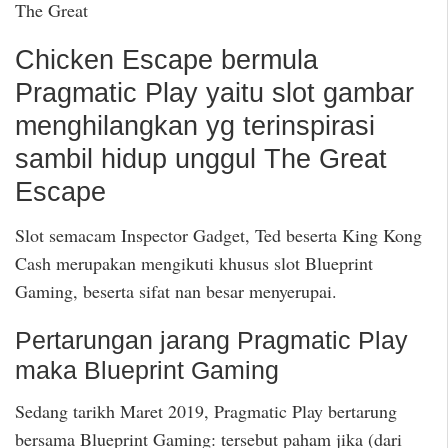
The Great
Chicken Escape bermula
Pragmatic Play yaitu slot gambar
menghilangkan yg terinspirasi
sambil hidup unggul The Great
Escape
Slot semacam Inspector Gadget, Ted beserta King Kong
Cash merupakan mengikuti khusus slot Blueprint
Gaming, beserta sifat nan besar menyerupai.
Pertarungan jarang Pragmatic Play
maka Blueprint Gaming
Sedang tarikh Maret 2019, Pragmatic Play bertarung
bersama Blueprint Gaming: tersebut paham jika (dari