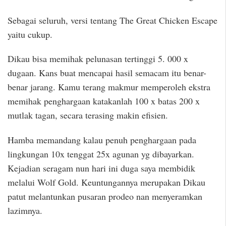
Sebagai seluruh, versi tentang The Great Chicken Escape
yaitu cukup.
Dikau bisa memihak pelunasan tertinggi 5. 000 x
dugaan. Kans buat mencapai hasil semacam itu benar-
benar jarang. Kamu terang makmur memperoleh ekstra
memihak penghargaan katakanlah 100 x batas 200 x
mutlak tagan, secara terasing makin efisien.
Hamba memandang kalau penuh penghargaan pada
lingkungan 10x tenggat 25x agunan yg dibayarkan.
Kejadian seragam nun hari ini duga saya membidik
melalui Wolf Gold. Keuntungannya merupakan Dikau
patut melantunkan pusaran prodeo nan menyeramkan
lazimnya.