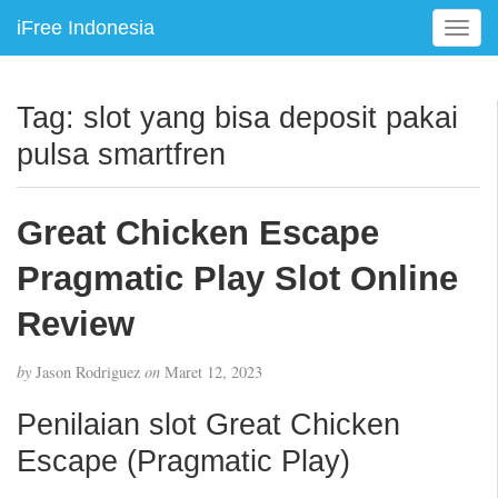
iFree Indonesia
T
o
g
g
Tag:
slot yang bisa deposit pakai
l
pulsa smartfren
e
n
a
Great Chicken Escape
v
i
Pragmatic Play Slot Online
g
a
Review
t
i
by
Jason Rodriguez
on
Maret 12, 2023
o
n
Penilaian slot Great Chicken
Escape (Pragmatic Play)